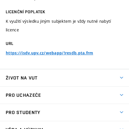
LICENČNÍ POPLATEK
K využití výsledku jiným subjektem je vždy nutné nabytí
licence
URL
https://isdv.upv.cz/webapp/!resdb.pta.frm
ŽIVOT NA VUT
Atmosféra VUT
PRO UCHAZEČE
Prostory školy
Proč na VUT
Koleje
PRO STUDENTY
Studijní programy
Stravování
Předměty
Studijní předpisy
Studium a stáže v zahraničí
Stipendia
Dny otevřených dveří