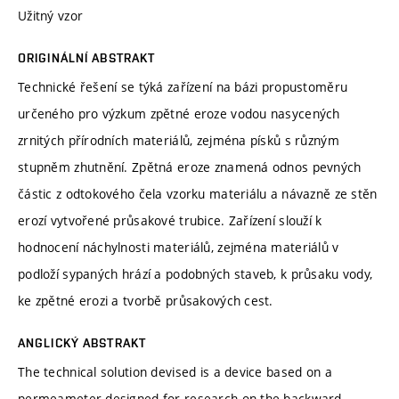
Užitný vzor
ORIGINÁLNÍ ABSTRAKT
Technické řešení se týká zařízení na bázi propustoměru
určeného pro výzkum zpětné eroze vodou nasycených
zrnitých přírodních materiálů, zejména písků s různým
stupněm zhutnění. Zpětná eroze znamená odnos pevných
částic z odtokového čela vzorku materiálu a návazně ze stěn
erozí vytvořené průsakové trubice. Zařízení slouží k
hodnocení náchylnosti materiálů, zejména materiálů v
podloží sypaných hrází a podobných staveb, k průsaku vody,
ke zpětné erozi a tvorbě průsakových cest.
ANGLICKÝ ABSTRAKT
The technical solution devised is a device based on a
permeameter designed for research on the backward