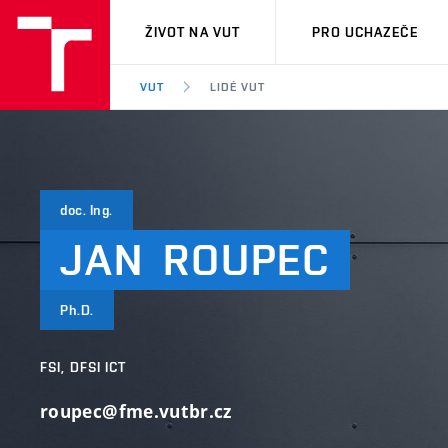
VUT
ŽIVOT NA VUT
PRO UCHAZEČE
VUT
LIDÉ VUT
doc. Ing.
JAN
ROUPEC
Ph.D.
FSI, DFSI ICT
roupec@fme.vutbr.cz