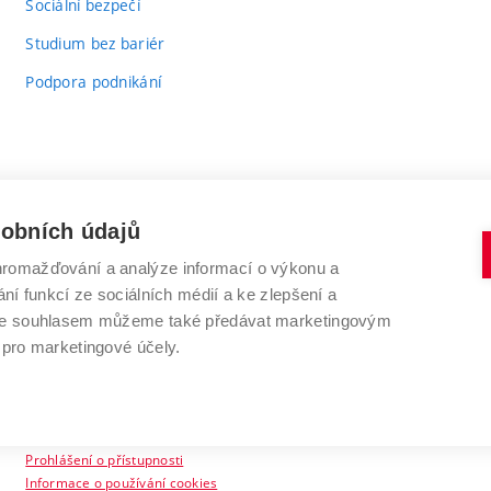
Sociální bezpečí
Studium bez bariér
Podpora podnikání
sobních údajů
romažďování a analýze informací o výkonu a
VYSOKÉ UČENÍ TECHNICKÉ V BRNĚ
ní funkcí ze sociálních médií a ke zlepšení a
Antonínská 548/1
www.vut.cz
 Se souhlasem můžeme také předávat marketingovým
602 00 Brno
vut@vutbr.cz
 pro marketingové účely.
Prohlášení o přístupnosti
Informace o používání cookies