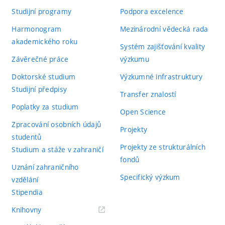
Studijní programy
Podpora excelence
Harmonogram
Mezinárodní vědecká rada
akademického roku
Systém zajišťování kvality
Závěrečné práce
výzkumu
Doktorské studium
Výzkumné infrastruktury
Studijní předpisy
Transfer znalostí
Poplatky za studium
Open Science
Zpracování osobních údajů
Projekty
studentů
Projekty ze strukturálních
Studium a stáže v zahraničí
fondů
Uznání zahraničního
Specifický výzkum
vzdělání
Stipendia
(externí
Knihovny
odkaz)