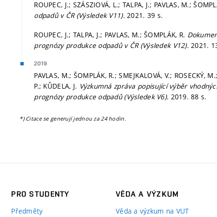
ROUPEC, J.; SZÁSZIOVÁ, L.; TALPA, J.; PAVLAS, M.; ŠOMPL
odpadů v ČR (Výsledek V11).
2021. 39 s.
ROUPEC, J.; TALPA, J.; PAVLAS, M.; ŠOMPLÁK, R.
Dokument
prognózy produkce odpadů v ČR (Výsledek V12).
2021. 1
2019
PAVLAS, M.; ŠOMPLÁK, R.; SMEJKALOVÁ, V.; ROSECKÝ, M.;
P.; KŮDELA, J.
Výzkumná zpráva popisující výběr vhodný
prognózy produkce odpadů (Výsledek V6).
2019. 88 s.
*) Citace se generují jednou za 24 hodin.
PRO STUDENTY
VĚDA A VÝZKUM
Předměty
Věda a výzkum na VUT