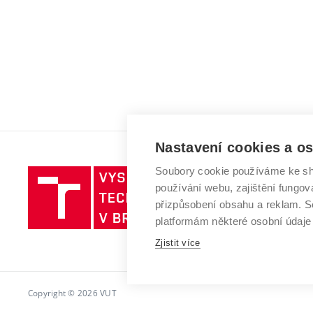
Nastavení cookies a o
Soubory cookie používáme ke sh
Vysoké
používání webu, zajištění fungová
učení
přizpůsobení obsahu a reklam.
technické
platformám některé osobní údaje
v
Brně
Zjistit více
Copyright © 2026 VUT