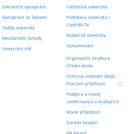
Zahraniční spolupráce
Udržitelná univerzita
Spolupráce se školami
Podnikavá univerzita /
ContriBUTe
Služby univerzity
Bezpečná univerzita
Mezinárodní dohody
Vyznamenání
Univerzitní sítě
Organizační struktura
Úřední deska
Ochrana osobních údajů
(externí
Pracovní příležitosti
odkaz)
Podpora a rozvoj
zaměstnanců a studujících
Rovné příležitosti
Sociální bezpečí
HR Award