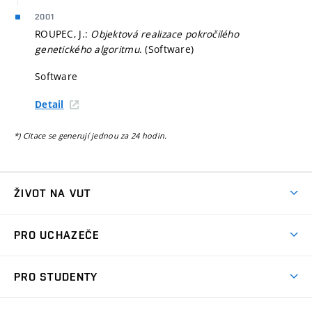
2001
ROUPEC, J.:
Objektová realizace pokročilého
genetického algoritmu
. (Software)
Software
Detail
*) Citace se generují jednou za 24 hodin.
ŽIVOT NA VUT
Atmosféra VUT
PRO UCHAZEČE
Prostory školy
Proč na VUT
Koleje
PRO STUDENTY
Studijní programy
Stravování
Předměty
Studijní předpisy
Studium a stáže v zahraničí
Stipendia