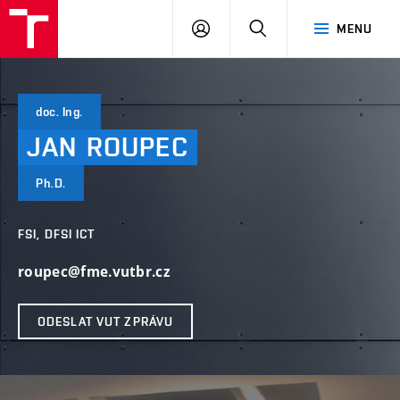
VUT
PŘIHLÁSIT
HLEDAT
MENU
SE
doc. Ing.
JAN
ROUPEC
Ph.D.
FSI, DFSI ICT
roupec@fme.vutbr.cz
ODESLAT VUT ZPRÁVU