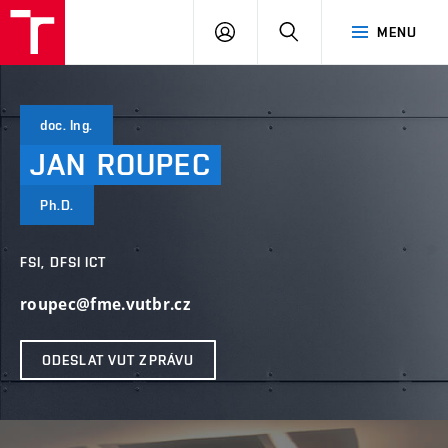
VUT
PŘIHLÁSIT
HLEDAT
MENU
SE
doc. Ing.
JAN
ROUPEC
Ph.D.
FSI, DFSI ICT
roupec@fme.vutbr.cz
ODESLAT VUT ZPRÁVU