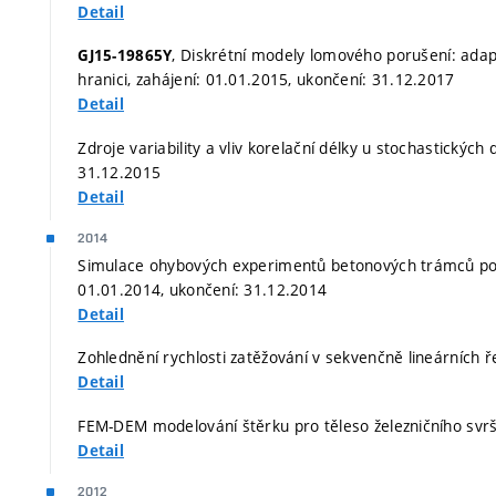
Detail
, Diskrétní modely lomového porušení: adapti
GJ15-19865Y
hranici, zahájení: 01.01.2015, ukončení: 31.12.2017
Detail
Zdroje variability a vliv korelační délky u stochastických
31.12.2015
Detail
2014
Simulace ohybových experimentů betonových trámců pomo
01.01.2014, ukončení: 31.12.2014
Detail
Zohlednění rychlosti zatěžování v sekvenčně lineárních ř
Detail
FEM-DEM modelování štěrku pro těleso železničního svrš
Detail
2012