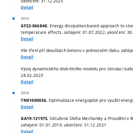
ukončení: 31.12.2025
Detail
2022
, Energy dissipation-based approach to sto
GF22-06684K
temperature effects, zahájení: 01.07.2022, ukončení: 3
Detail
Vliv tření při zkouškách betonu v jednoosém tlaku, zaháj
Detail
Vývoj dynamického diskrétního modelu pro simulaci balis
28.02.2023
Detail
2019
, Optimalizace energopilot pro využití ener
TN01000056
Detail
, Sdružená Úloha Mechaniky a Proudění v
GA19-12197S
zahájení: 01.01.2019, ukončení: 31.12.2021
Detail