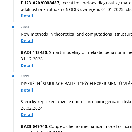
, Inovativní metody diagnostiky mater
EH23_020/0008487
odolnosti a životnosti (INODIN), zahájení: 01.01.2025, u
Detail
2024
New methods in theoretical and computational structura
Detail
, Smart modeling of inelastic behavior in 
GA24-11845S
31.12.2026
Detail
2023
DISKRÉTNÍ SIMULACE BALISTICKÝCH EXPERIMENTŮ VLÁKN
Detail
Sférický reprezentativní element pro homogenizaci diskr
28.02.2024
Detail
, Coupled chemo-mechanical model of norm
GA23-04974S