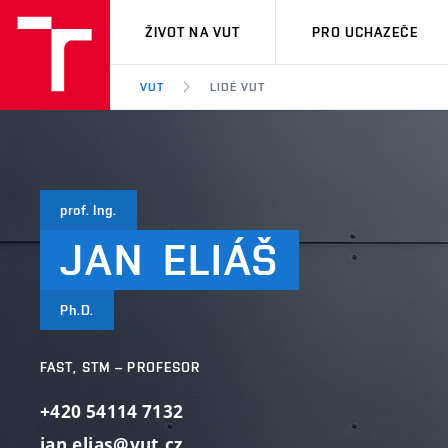
VUT
ŽIVOT NA VUT
PRO UCHAZEČE
VUT
LIDÉ VUT
prof. Ing.
JAN
ELIÁŠ
Ph.D.
FAST, STM – PROFESOR
+420 54114 7132
jan.elias@vut.cz