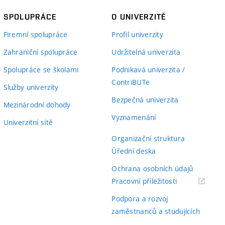
SPOLUPRÁCE
O UNIVERZITĚ
Firemní spolupráce
Profil univerzity
Zahraniční spolupráce
Udržitelná univerzita
Spolupráce se školami
Podnikavá univerzita /
ContriBUTe
Služby univerzity
Bezpečná univerzita
Mezinárodní dohody
Vyznamenání
Univerzitní sítě
Organizační struktura
Úřední deska
Ochrana osobních údajů
(externí
Pracovní příležitosti
odkaz)
Podpora a rozvoj
zaměstnanců a studujících