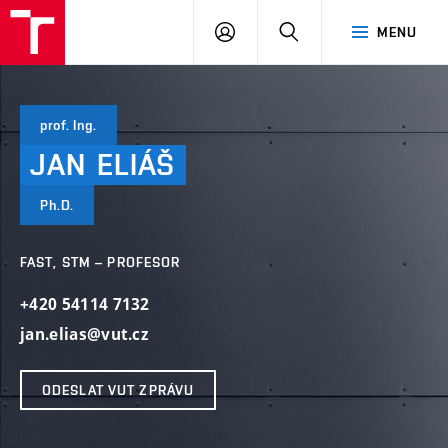
VUT
PŘIHLÁSIT
HLEDAT
MENU
SE
prof. Ing.
JAN
ELIÁŠ
Ph.D.
FAST, STM – PROFESOR
+420 54114 7132
jan.elias@vut.cz
ODESLAT VUT ZPRÁVU