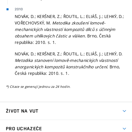
2010
NOVÁK, D.; KERŠNER, Z.; ŘOUTIL, L.; ELIÁŠ, J.; LEHKÝ, D.;
VOŘECHOVSKÝ, M.
Metodika zkoušení lomově-
mechanických vlastností kompozitů dílců s účinným
obsahem uhlíkových částic a vláken.
Brno, Česká
republika: 2010.
s. 1.
NOVÁK, D.; KERŠNER, Z.; ŘOUTIL, L.; ELIÁŠ, J.; LEHKÝ, D.
Metodika stanovení lomově-mechanických vlastností
anorganických kompozitů konstrukčního určení.
Brno,
Česká republika: 2010.
s. 1.
*) Citace se generují jednou za 24 hodin.
ŽIVOT NA VUT
Atmosféra VUT
PRO UCHAZEČE