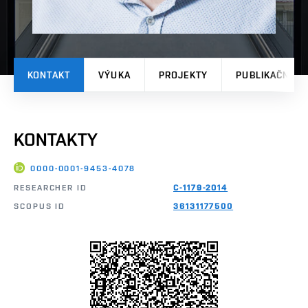
KONTAKT
VÝUKA
PROJEKTY
PUBLIKAČNÍ V
KONTAKTY
0000-0001-9453-4078
RESEARCHER ID
C-1179-2014
SCOPUS ID
36131177500