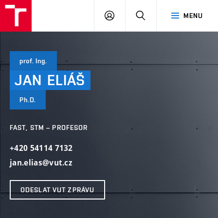
VUT
PŘIHLÁSIT
HLEDAT
MENU
SE
prof. Ing.
JAN
ELIÁŠ
Ph.D.
FAST, STM – PROFESOR
+420 54114 7132
jan.elias@vut.cz
ODESLAT VUT ZPRÁVU