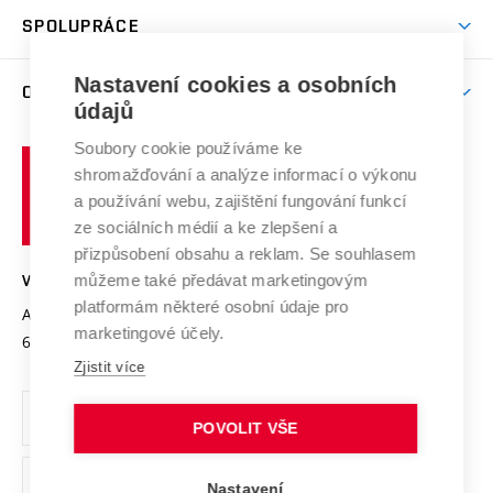
Studentský život
odkaz)
Věda a výzkum na VUT
Harmonogram akademického roku
Zpracování osobních údajů studentů
Sociální bezpečí
SPOLUPRÁCE
Celoživotní vzdělávání
Brno
Podpora excelence
Závěrečné práce
Studium bez bariér
Zpracování osobních údajů uchazečů o studium
Firemní spolupráce
Nastavení cookies a osobních
Mezinárodní vědecká rada
O UNIVERZITĚ
Doktorské studium
Podpora podnikání
E-přihláška
údajů
Zahraniční spolupráce
Systém zajišťování kvality výzkumu
Profil univerzity
Soubory cookie používáme ke
Spolupráce se školami
Vysoké
Výzkumné infrastruktury
shromažďování a analýze informací o výkonu
Udržitelná univerzita
učení
Služby univerzity
Transfer znalostí
a používání webu, zajištění fungování funkcí
technické
Podnikavá univerzita / ContriBUTe
Mezinárodní dohody
ze sociálních médií a ke zlepšení a
Open Science
v
Bezpečná univerzita
přizpůsobení obsahu a reklam. Se souhlasem
Univerzitní sítě
Brně
Projekty
můžeme také předávat marketingovým
VYSOKÉ UČENÍ TECHNICKÉ V BRNĚ
Vyznamenání
platformám některé osobní údaje pro
Projekty ze strukturálních fondů
Antonínská 548/1
www.vut.cz
marketingové účely.
Organizační struktura
602 00 Brno
vut@vutbr.cz
Specifický výzkum
Zjistit více
Úřední deska
Ochrana osobních údajů
POVOLIT VŠE
(externí
Pracovní příležitosti
Nastavení