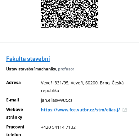
Fakulta stavební
Ústav stavební mechaniky
, profesor
Adresa
Veveří 331/95, Veveří, 60200, Brno, Česká
republika
E-mail
jan.elias@vut.cz
Webové
https://www.fce.vutbr.cz/stm/elias.j/
stránky
Pracovní
+420 54114 7132
telefon