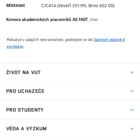
Místnost
C/C414 (Veveří 331/95, Brno 602 00)
Komora akademických pracovníků AS FAST
, člen
Pokud je v údajích nesrovnalost, podívejte se do
častých otázek k
.
vizitkám
ŽIVOT NA VUT
Atmosféra VUT
PRO UCHAZEČE
Prostory školy
Proč na VUT
Koleje
PRO STUDENTY
Studijní programy
Stravování
Předměty
Studijní předpisy
Studium a stáže v zahraničí
Stipendia
Dny otevřených dveří
VĚDA A VÝZKUM
Sport na VUT
(externí
Studijní programy
Poplatky za studium
Uznání zahraničního vzdělání
Knihovny
Aktivity pro juniory