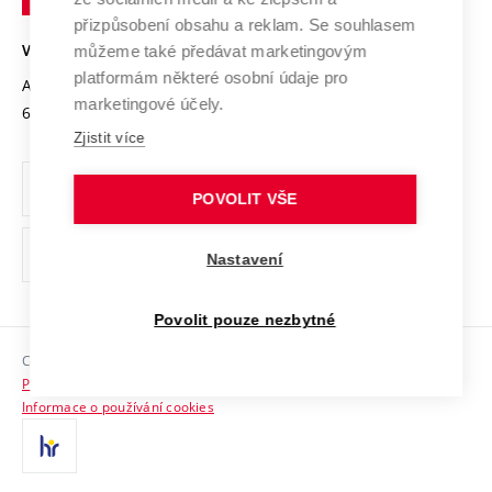
Open Science
v
Bezpečná univerzita
přizpůsobení obsahu a reklam. Se souhlasem
Univerzitní sítě
Brně
Projekty
můžeme také předávat marketingovým
VYSOKÉ UČENÍ TECHNICKÉ V BRNĚ
Vyznamenání
platformám některé osobní údaje pro
Projekty ze strukturálních fondů
Antonínská 548/1
www.vut.cz
marketingové účely.
Organizační struktura
602 00 Brno
vut@vutbr.cz
Specifický výzkum
Zjistit více
Úřední deska
Ochrana osobních údajů
POVOLIT VŠE
(externí
Pracovní příležitosti
Nastavení
odkaz)
Podpora a rozvoj zaměstnanců a studujících
Povolit pouze nezbytné
Rovné příležitosti
Copyright © 2026 VUT
Sociální bezpečí
Prohlášení o přístupnosti
HR Award
Informace o používání cookies
Kontakty