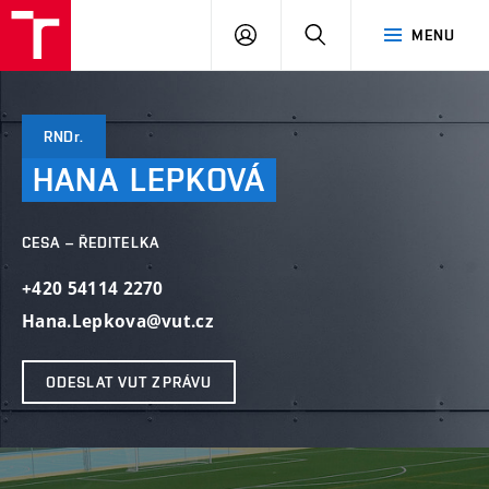
VUT
PŘIHLÁSIT
HLEDAT
MENU
SE
RNDr.
HANA
LEPKOVÁ
CESA – ŘEDITELKA
+420 54114 2270
Hana.Lepkova@vut.cz
ODESLAT VUT ZPRÁVU