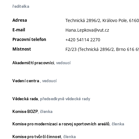
ředitelka
Adresa
Technická 2896/2, Královo Pole, 6160
E-mail
Hana.Lepkova@vut.cz
Pracovní telefon
+420 54114 2270
Místnost
F2/23 (Technická 2896/2, Brno 616 6
Akademičtí pracovníci
, vedoucí
Vedení centra
, vedoucí
Vědecká rada
, předsedkyně vědecké rady
Komise BOZP
, členka
Komise pro modernizaci a rozvoj sportovních areálů
, členka
Komise pro tvůrčí činnost
, členka