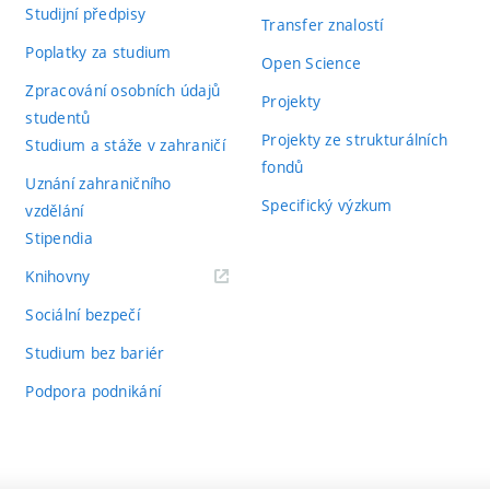
Studijní předpisy
Transfer znalostí
Poplatky za studium
Open Science
Zpracování osobních údajů
Projekty
studentů
Projekty ze strukturálních
Studium a stáže v zahraničí
fondů
Uznání zahraničního
Specifický výzkum
vzdělání
Stipendia
(externí
Knihovny
odkaz)
Sociální bezpečí
Studium bez bariér
Podpora podnikání