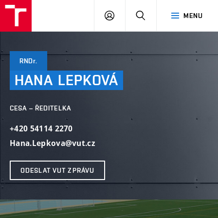
VUT
PŘIHLÁSIT
HLEDAT
MENU
SE
RNDr.
HANA
LEPKOVÁ
CESA – ŘEDITELKA
+420 54114 2270
Hana.Lepkova@vut.cz
ODESLAT VUT ZPRÁVU