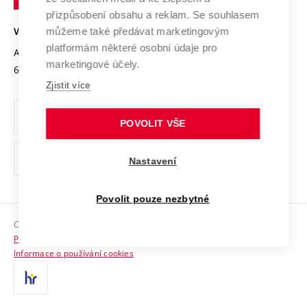
Open Science
v
Bezpečná univerzita
přizpůsobení obsahu a reklam. Se souhlasem
Univerzitní sítě
Brně
Projekty
můžeme také předávat marketingovým
VYSOKÉ UČENÍ TECHNICKÉ V BRNĚ
Vyznamenání
platformám některé osobní údaje pro
Projekty ze strukturálních fondů
Antonínská 548/1
www.vut.cz
marketingové účely.
Organizační struktura
602 00 Brno
vut@vutbr.cz
Specifický výzkum
Zjistit více
Úřední deska
Ochrana osobních údajů
POVOLIT VŠE
(externí
Pracovní příležitosti
Nastavení
odkaz)
Podpora a rozvoj zaměstnanců a studujících
Povolit pouze nezbytné
Rovné příležitosti
Copyright © 2026 VUT
Sociální bezpečí
Prohlášení o přístupnosti
HR Award
Informace o používání cookies
Kontakty