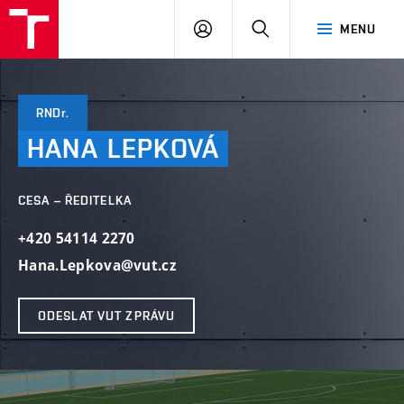
VUT
PŘIHLÁSIT
HLEDAT
MENU
SE
RNDr.
HANA
LEPKOVÁ
CESA – ŘEDITELKA
+420 54114 2270
Hana.Lepkova@vut.cz
ODESLAT VUT ZPRÁVU