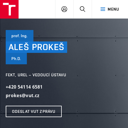
VUT
PŘIHLÁSIT
HLEDAT
MENU
SE
prof. Ing.
ALEŠ
PROKEŠ
Ph.D.
FEKT, UREL – VEDOUCÍ ÚSTAVU
+420 54114 6581
prokes@vut.cz
ODESLAT VUT ZPRÁVU