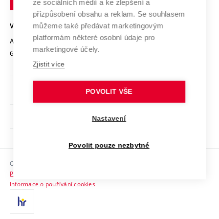
Mezinárodní dohody
ze sociálních médií a ke zlepšení a
Open Science
v
Bezpečná univerzita
přizpůsobení obsahu a reklam. Se souhlasem
Univerzitní sítě
Brně
Projekty
můžeme také předávat marketingovým
VYSOKÉ UČENÍ TECHNICKÉ V BRNĚ
Vyznamenání
platformám některé osobní údaje pro
Projekty ze strukturálních fondů
Antonínská 548/1
www.vut.cz
marketingové účely.
Organizační struktura
602 00 Brno
vut@vutbr.cz
Specifický výzkum
Zjistit více
Úřední deska
Ochrana osobních údajů
POVOLIT VŠE
(externí
Pracovní příležitosti
Nastavení
odkaz)
Podpora a rozvoj zaměstnanců a studujících
Povolit pouze nezbytné
Rovné příležitosti
Copyright © 2026 VUT
Sociální bezpečí
Prohlášení o přístupnosti
HR Award
Informace o používání cookies
Kontakty