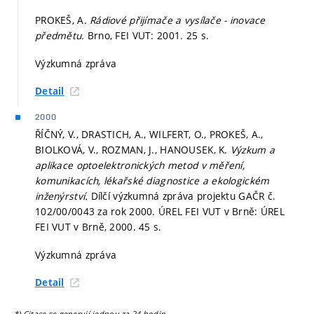
PROKEŠ, A.
Rádiové přijímače a vysílače - inovace
předmětu.
Brno, FEI VUT: 2001. 25 s.
Výzkumná zpráva
Detail
2000
ŘÍČNÝ, V., DRASTICH, A., WILFERT, O., PROKEŠ, A.,
BIOLKOVÁ, V., ROZMAN, J., HANOUSEK, K.
Výzkum a
aplikace optoelektronických metod v měření,
komunikacích, lékařské diagnostice a ekologickém
inženýrství.
Dílčí výzkumná zpráva projektu GAČR č.
102/00/0043 za rok 2000. ÚREL FEI VUT v Brně: ÚREL
FEI VUT v Brně, 2000. 45 s.
Výzkumná zpráva
Detail
*) Citace se generují jednou za 24 hodin.