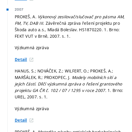
2007
PROKEŠ, A.
Výkonový zesilovač/slučovač pro pásma AM,
FM, TV, DAB III.
Závěrečná zpráva řešení projektu pro
Škoda auto a.s., Mladá Boleslav. HS1870220. 1. Brno:
FEKT VUT v Brně, 2007.
s. 1.
Výzkumná zpráva
Detail
HANUS, S.; NOVÁČEK, Z.; WILFERT, O.; PROKEŠ, A.;
MARŠÁLEK, R.; PROKOPEC, J.
Modely mobilních sítí a
jejich částí. Dílčí výzkumná zpráva o řešení grantového
projektu GA ČR č. 102 / 07 / 1295 v roce 2007.
1. Brno:
UREL, 2007.
s. 1.
Výzkumná zpráva
Detail
PROKEŠ, A.
Metodika návrhu optických bezkabelových