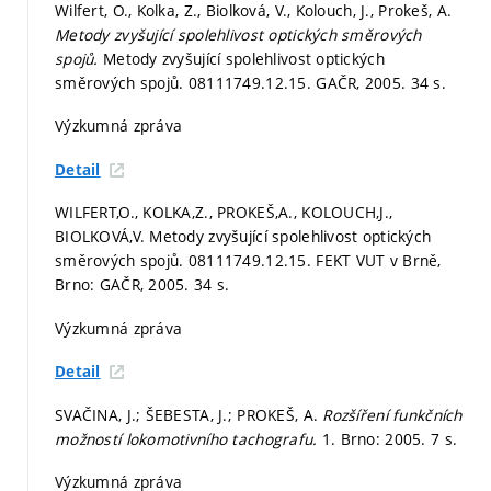
Wilfert, O., Kolka, Z., Biolková, V., Kolouch, J., Prokeš, A.
Metody zvyšující spolehlivost optických směrových
spojů.
Metody zvyšující spolehlivost optických
směrových spojů. 08111749.12.15. GAČR, 2005. 34 s.
Výzkumná zpráva
Detail
WILFERT,O., KOLKA,Z., PROKEŠ,A., KOLOUCH,J.,
BIOLKOVÁ,V. Metody zvyšující spolehlivost optických
směrových spojů. 08111749.12.15. FEKT VUT v Brně,
Brno: GAČR, 2005. 34 s.
Výzkumná zpráva
Detail
SVAČINA, J.; ŠEBESTA, J.; PROKEŠ, A.
Rozšíření funkčních
možností lokomotivního tachografu.
1. Brno: 2005. 7 s.
Výzkumná zpráva