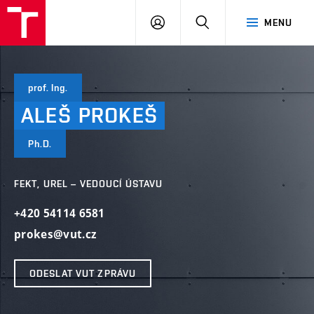
VUT
PŘIHLÁSIT
HLEDAT
MENU
SE
prof. Ing.
ALEŠ
PROKEŠ
Ph.D.
FEKT, UREL – VEDOUCÍ ÚSTAVU
+420 54114 6581
prokes@vut.cz
ODESLAT VUT ZPRÁVU