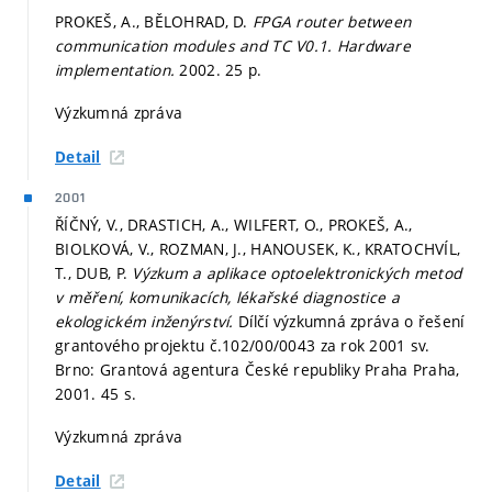
PROKEŠ, A., BĚLOHRAD, D.
FPGA router between
communication modules and TC V0.1. Hardware
implementation.
2002. 25 p.
Výzkumná zpráva
Detail
2001
ŘÍČNÝ, V., DRASTICH, A., WILFERT, O., PROKEŠ, A.,
BIOLKOVÁ, V., ROZMAN, J., HANOUSEK, K., KRATOCHVÍL,
T., DUB, P.
Výzkum a aplikace optoelektronických metod
v měření, komunikacích, lékařské diagnostice a
ekologickém inženýrství.
Dílčí výzkumná zpráva o řešení
grantového projektu č.102/00/0043 za rok 2001 sv.
Brno: Grantová agentura České republiky Praha Praha,
2001. 45 s.
Výzkumná zpráva
Detail