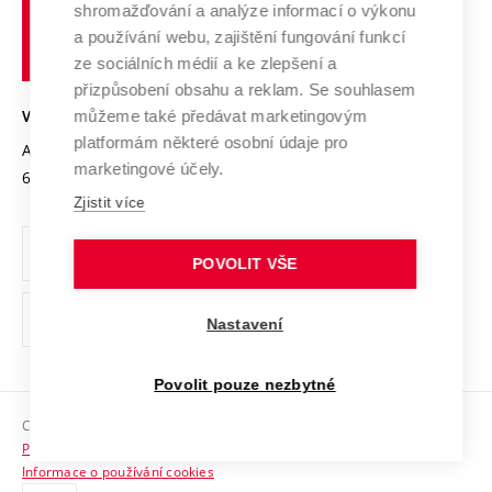
shromažďování a analýze informací o výkonu
Udržitelná univerzita
učení
Služby univerzity
Transfer znalostí
a používání webu, zajištění fungování funkcí
technické
Podnikavá univerzita / ContriBUTe
Mezinárodní dohody
ze sociálních médií a ke zlepšení a
Open Science
v
Bezpečná univerzita
přizpůsobení obsahu a reklam. Se souhlasem
Univerzitní sítě
Brně
Projekty
můžeme také předávat marketingovým
VYSOKÉ UČENÍ TECHNICKÉ V BRNĚ
Vyznamenání
platformám některé osobní údaje pro
Projekty ze strukturálních fondů
Antonínská 548/1
www.vut.cz
marketingové účely.
Organizační struktura
602 00 Brno
vut@vutbr.cz
Specifický výzkum
Zjistit více
Úřední deska
Ochrana osobních údajů
POVOLIT VŠE
(externí
Pracovní příležitosti
Nastavení
odkaz)
Podpora a rozvoj zaměstnanců a studujících
Povolit pouze nezbytné
Rovné příležitosti
Copyright © 2026 VUT
Sociální bezpečí
Prohlášení o přístupnosti
HR Award
Informace o používání cookies