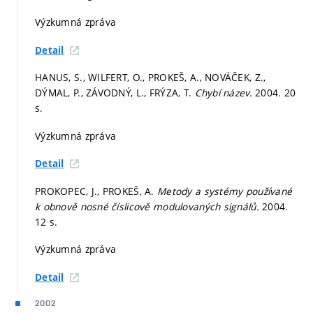
Výzkumná zpráva
Detail
HANUS, S., WILFERT, O., PROKEŠ, A., NOVÁČEK, Z.,
DÝMAL, P., ZÁVODNÝ, L., FRÝZA, T.
Chybí název.
2004. 20
s.
Výzkumná zpráva
Detail
PROKOPEC, J., PROKEŠ, A.
Metody a systémy používané
k obnově nosné číslicově modulovaných signálů.
2004.
12 s.
Výzkumná zpráva
Detail
2002