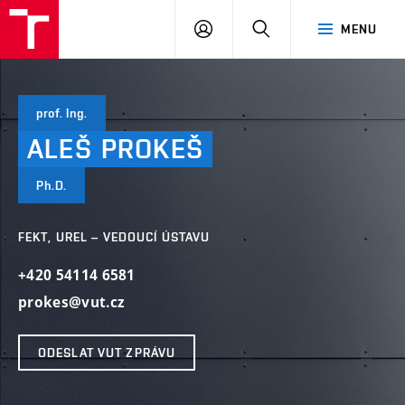
VUT
PŘIHLÁSIT
HLEDAT
MENU
SE
prof. Ing.
ALEŠ
PROKEŠ
Ph.D.
FEKT, UREL – VEDOUCÍ ÚSTAVU
+420 54114 6581
prokes@vut.cz
ODESLAT VUT ZPRÁVU