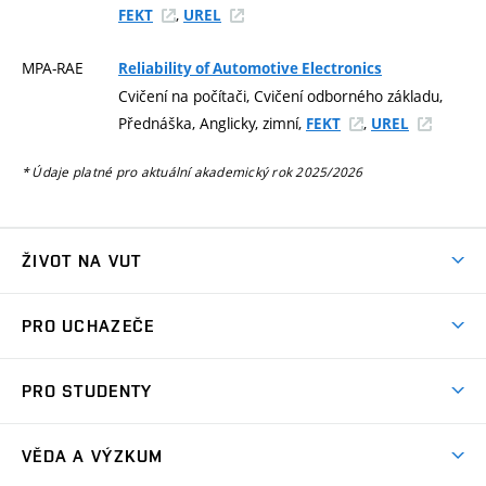
,
FEKT
UREL
MPA-RAE
Reliability of Automotive Electronics
Cvičení na počítači, Cvičení odborného základu,
Přednáška, Anglicky, zimní,
,
FEKT
UREL
* Údaje platné pro aktuální akademický rok 2025/2026
ŽIVOT NA VUT
Atmosféra VUT
PRO UCHAZEČE
Prostory školy
Proč na VUT
Koleje
PRO STUDENTY
Studijní programy
Stravování
Předměty
Studijní předpisy
Studium a stáže v zahraničí
Stipendia
Dny otevřených dveří
VĚDA A VÝZKUM
Sport na VUT
(externí
Studijní programy
Poplatky za studium
Uznání zahraničního vzdělání
Knihovny
Aktivity pro juniory