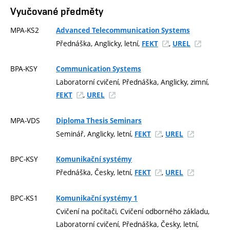
Vyučované předměty
MPA-KS2
Advanced Telecommunication Systems
Přednáška, Anglicky, letní,
,
FEKT
UREL
BPA-KSY
Communication Systems
Laboratorní cvičení, Přednáška, Anglicky, zimní,
,
FEKT
UREL
MPA-VDS
Diploma Thesis Seminars
Seminář, Anglicky, letní,
,
FEKT
UREL
BPC-KSY
Komunikační systémy
Přednáška, Česky, letní,
,
FEKT
UREL
BPC-KS1
Komunikační systémy 1
Cvičení na počítači, Cvičení odborného základu,
Laboratorní cvičení, Přednáška, Česky, letní,