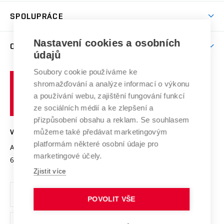
Studentský život
odkaz)
Věda a výzkum na VUT
Harmonogram akademického roku
Zpracování osobních údajů studentů
Sociální bezpečí
SPOLUPRÁCE
Celoživotní vzdělávání
Brno
Podpora excelence
Závěrečné práce
Studium bez bariér
Zpracování osobních údajů uchazečů o studium
Firemní spolupráce
Mezinárodní vědecká rada
Nastavení cookies a osobních
O UNIVERZITĚ
Doktorské studium
Podpora podnikání
E-přihláška
údajů
Zahraniční spolupráce
Systém zajišťování kvality výzkumu
Profil univerzity
Spolupráce se školami
Soubory cookie používáme ke
Vysoké
Výzkumné infrastruktury
shromažďování a analýze informací o výkonu
Udržitelná univerzita
učení
Služby univerzity
Transfer znalostí
a používání webu, zajištění fungování funkcí
technické
Podnikavá univerzita / ContriBUTe
Mezinárodní dohody
ze sociálních médií a ke zlepšení a
Open Science
v
Bezpečná univerzita
přizpůsobení obsahu a reklam. Se souhlasem
Univerzitní sítě
Brně
Projekty
můžeme také předávat marketingovým
VYSOKÉ UČENÍ TECHNICKÉ V BRNĚ
Vyznamenání
platformám některé osobní údaje pro
Projekty ze strukturálních fondů
Antonínská 548/1
www.vut.cz
marketingové účely.
Organizační struktura
602 00 Brno
vut@vutbr.cz
Specifický výzkum
Zjistit více
Úřední deska
Ochrana osobních údajů
POVOLIT VŠE
(externí
Pracovní příležitosti