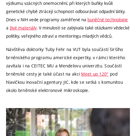
výzkumu vzácných onemocnění, při kterých buňky kvůli
genetické chybě ztrácejí schopnost odbourávat odpadní látky.
Dnes v NIH vede programy zaměřené na
buněčné technologie
a
živé materiály
. V minulosti se zabývala také otázkami vědecké
politiky, veřejného zdraví a mentoringu mladých vědců.
Návštěva doktorky Tuby Fehr na VUT byla součástí širšího
brněnského programu americké expertky, v rámci kterého
zavítala i na CEITEC MU a Mendelovu univerzitu. Součástí
brněnské cesty je také účast na akci
Meet up 120"
pod
hlavičkou inovační agentury JIC, kde se setká s komunitou
okolo brněnské elektronové mikroskopie.