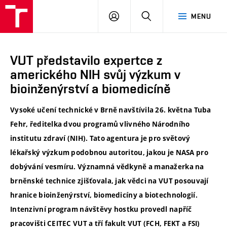
VUT
PŘIHLÁSIT
HLEDAT
MENU
SE
VUT představilo expertce z
amerického NIH svůj výzkum v
bioinženýrství a biomedicíně
Vysoké učení technické v Brně navštívila 26. května Tuba
Fehr, ředitelka dvou programů vlivného Národního
institutu zdraví (NIH). Tato agentura je pro světový
lékařský výzkum podobnou autoritou, jakou je NASA pro
dobývání vesmíru. Významná vědkyně a manažerka na
brněnské technice zjišťovala, jak vědci na VUT posouvají
hranice bioinženýrství, biomedicíny a biotechnologií.
Intenzivní program návštěvy hostku provedl napříč
pracovišti CEITEC VUT a tří fakult VUT (FCH, FEKT a FSI)