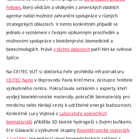
Fellows
, který vědcům a vědkyním z amerických vládních
agentur nabízí možnost zahraniční spolupráce v různých
strategických oblastech. V tomto konkrétním případě se
jednalo o seznámení s českým výzkumným prostředím a
možnostmi spolupráce v bioinženýrství, biomedicíně a
biotechnologiích. Právě
v těchto oblastech
patří NIH ke světové
špičce.
Na CEITEC VUT si doktorka Fehr prohlédla infrastrukturu
CEITEC Nano
v doprovodu Pavla Krečmera, zástupce ředitele
výzkumného centra. Pokračovala setkáním s experty, kteří
vyvíjejí bioelektronické materiály, pokročilé biomateriály pro
medicínu nebo hledají cesty k udržitelné energii budoucnosti.
Konkrétně Lucy Vojtová z
Laboratoře pokročilých
biomateriálů
přiblížila 3D biotisk hydrogelů s živými buňkami,
Eric Glowacki z výzkumné skupiny
Bioelektronické materiály
a systémy
prezentoval vývoj biomedicínských zařízení a