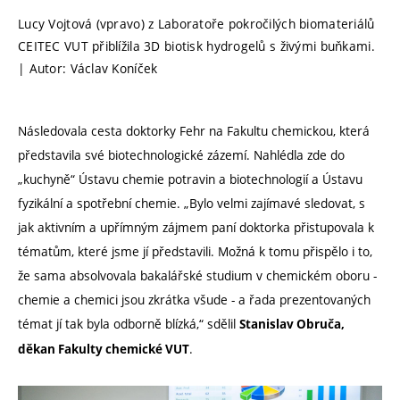
Lucy Vojtová (vpravo) z Laboratoře pokročilých biomateriálů
CEITEC VUT přiblížila 3D biotisk hydrogelů s živými buňkami.
| Autor: Václav Koníček
Následovala cesta doktorky Fehr na Fakultu chemickou, která
představila své biotechnologické zázemí. Nahlédla zde do
„kuchyně“ Ústavu chemie potravin a biotechnologií a Ústavu
fyzikální a spotřební chemie. „Bylo velmi zajímavé sledovat, s
jak aktivním a upřímným zájmem paní doktorka přistupovala k
tématům, které jsme jí představili. Možná k tomu přispělo i to,
že sama absolvovala bakalářské studium v chemickém oboru -
chemie a chemici jsou zkrátka všude - a řada prezentovaných
témat jí tak byla odborně blízká,“ sdělil
Stanislav Obruča,
.
děkan Fakulty chemické VUT