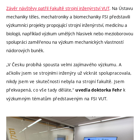
Závěr návštěvy patřil Fakultě strojní inženýrství VUT
. Na Ústavu
mechaniky těles, mechatroniky a biomechaniky FSI představili
výzkumníci projekty propojující strojní inženýrství, medicínu a
biologii, například výzkum umělých hlasivek nebo mezioborovou
spolupráci zaměřenou na výzkum mechanických vlastností
nádorových buněk.
„V Česku probíhá spousta velmi zajímavého výzkumu. A
ačkoliv jsem se strojními inženýry už víckrát spolupracovala,
nikdy jsem ve skutečnosti nebyla na strojní fakultě. Jsem
překvapená, co vše tady děláte,“
k
uvedla doktorka Fehr
výzkumným tématům představeným na FSI VUT.