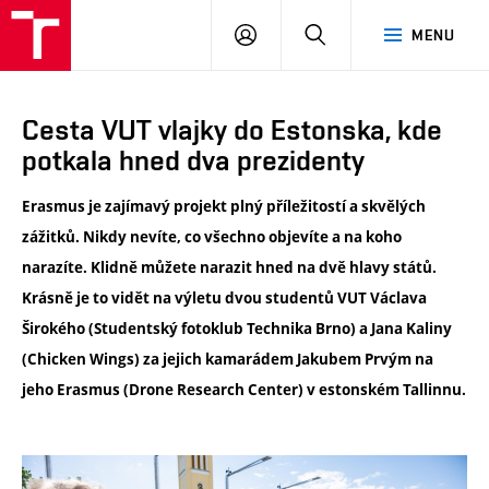
VUT
PŘIHLÁSIT
HLEDAT
MENU
SE
Cesta VUT vlajky do Estonska, kde
potkala hned dva prezidenty
Erasmus je zajímavý projekt plný příležitostí a skvělých
zážitků. Nikdy nevíte, co všechno objevíte a na koho
narazíte. Klidně můžete narazit hned na dvě hlavy států.
Krásně je to vidět na výletu dvou studentů VUT Václava
Širokého (Studentský fotoklub Technika Brno) a Jana Kaliny
(Chicken Wings) za jejich kamarádem Jakubem Prvým na
jeho Erasmus (Drone Research Center) v estonském Tallinnu.