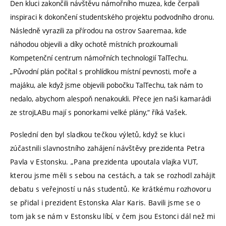
Den kluci zakončili návštěvu námořního muzea, kde čerpali
inspiraci k dokončení studentského projektu podvodního dronu.
Následně vyrazili za přírodou na ostrov Saaremaa, kde
náhodou objevili a díky ochotě místních prozkoumali
Kompetenční centrum námořních technologií TalTechu.
„Původní plán počítal s prohlídkou místní pevnosti, moře a
majáku, ale když jsme objevili pobočku TalTechu, tak nám to
nedalo, abychom alespoň nenakoukli. Přece jen naši kamarádi
ze strojLABu mají s ponorkami velké plány,“ říká Vašek.
Poslední den byl sladkou tečkou výletů, když se kluci
zúčastnili slavnostního zahájení návštěvy prezidenta Petra
Pavla v Estonsku. „Pana prezidenta upoutala vlajka VUT,
kterou jsme měli s sebou na cestách, a tak se rozhodl zahájit
debatu s veřejností u nás studentů. Ke krátkému rozhovoru
se přidal i prezident Estonska Alar Karis. Bavili jsme se o
tom jak se nám v Estonsku líbí, v čem jsou Estonci dál než mi