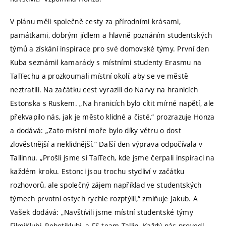
V plánu měli společně cesty za přírodními krásami,
památkami, dobrým jídlem a hlavně poznáním studentských
týmů a získání inspirace pro své domovské týmy. První den
Kuba seznámil kamarády s místními studenty Erasmu na
TalTechu a prozkoumali místní okolí, aby se ve městě
neztratili. Na začátku cest vyrazili do Narvy na hranicích
Estonska s Ruskem. „Na hranicích bylo cítit mírné napětí, ale
překvapilo nás, jak je město klidné a čisté,“ prozrazuje Honza
a dodává: „Zato místní moře bylo díky větru o dost
zlověstnější a neklidnější.“ Další den výprava odpočívala v
Tallinnu. „Prošli jsme si TalTech, kde jsme čerpali inspiraci na
každém kroku. Estonci jsou trochu stydliví v začátku
rozhovorů, ale společný zájem například ve studentských
týmech prvotní ostych rychle rozptýlil,“ zmiňuje Jakub. A
Vašek dodává: „Navštívili jsme místní studentské týmy
FilmiKlubi, Robotiklubi, a FS team Tallin. Každý nás provedl