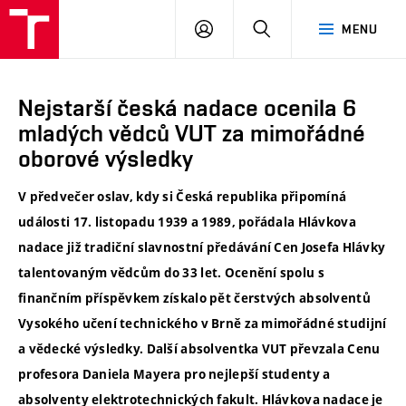
VUT
PŘIHLÁSIT
HLEDAT
MENU
SE
Nejstarší česká nadace ocenila 6
mladých vědců VUT za mimořádné
oborové výsledky
V předvečer oslav, kdy si Česká republika připomíná
události 17. listopadu 1939 a 1989, pořádala Hlávkova
nadace již tradiční slavnostní předávání Cen Josefa Hlávky
talentovaným vědcům do 33 let. Ocenění spolu s
finančním příspěvkem získalo pět čerstvých absolventů
Vysokého učení technického v Brně za mimořádné studijní
a vědecké výsledky. Další absolventka VUT převzala Cenu
profesora Daniela Mayera pro nejlepší studenty a
absolventy elektrotechnických fakult. Hlávkova nadace je