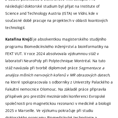
následující doktorské studium byl přijat na Institute of
Science and Technology Austria (ISTA) ve Vídni, kde v
současné době pracuje na projektech v oblasti kvantových
technologií.
je absolventkou magisterského studijního
Kateřina Krejčí
programu Biomedicínského inženýrství a bioinformatiky na
FEKT VUT. V roce 2024 absolvovala výzkumnou stáž v
laboratoři NeuroPoly při Polytechnique Montréal. Na tuto
stáž navázala při tvorbě diplomové práce
Segmentace a
analýza míšních nervových kořenů v MR obrazových datech
,
na které spolupracovala s odborníky z Univerzity Palackého a
Fakultní nemocnice Olomouc. Na základě práce připravila
příspěvek pro prestižní mezinárodní konferenci Evropské
společnosti pro magnetickou rezonanci v medicíně a biologii
2025 v Marseille. Ve výzkumu pokračuje při studiu
doktorského programu Biomedicínské technologie a