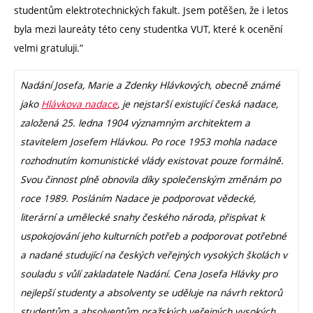
studentům elektrotechnických fakult. Jsem potěšen, že i letos
byla mezi laureáty této ceny studentka VUT, které k ocenění
velmi gratuluji.”
Nadání Josefa, Marie a Zdenky Hlávkových, obecně známé
jako
Hlávkova nadace
, je nejstarší existující česká nadace,
založená 25. ledna 1904 významným architektem a
stavitelem Josefem Hlávkou. Po roce 1953 mohla nadace
rozhodnutím komunistické vlády existovat pouze formálně.
Svou činnost plně obnovila díky společenským změnám po
roce 1989. Posláním Nadace je podporovat vědecké,
literární a umělecké snahy českého národa, přispívat k
uspokojování jeho kulturních potřeb a podporovat potřebné
a nadané studující na českých veřejných vysokých školách v
souladu s vůlí zakladatele Nadání. Cena Josefa Hlávky pro
nejlepší studenty a absolventy se uděluje na návrh rektorů
studentům a absolventům pražských veřejných vysokých