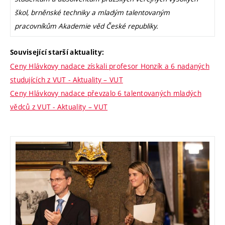
škol, brněnské techniky a mladým talentovaným
pracovníkům Akademie věd České republiky.
Související starší aktuality:
Ceny Hlávkovy nadace získali profesor Honzík a 6 nadaných
studujících z VUT - Aktuality – VUT
Ceny Hlávkovy nadace převzalo 6 talentovaných mladých
vědců z VUT - Aktuality – VUT