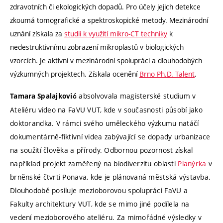
zdravotních či ekologických dopadů. Pro účely jejich detekce
zkoumá tomografické a spektroskopické metody. Mezinárodní
uznání získala za
studii k využití mikro-CT techniky
k
nedestruktivnímu zobrazení mikroplastů v biologických
vzorcích. Je aktivní v mezinárodní spolupráci a dlouhodobých
výzkumných projektech. Získala ocenění
Brno Ph.D. Talent
.
absolvovala magisterské studium v
Tamara Spalajković
Ateliéru video na FaVU VUT, kde v současnosti působí jako
doktorandka. V rámci svého uměleckého výzkumu natáčí
dokumentárně-fiktivní videa zabývající se dopady urbanizace
na soužití člověka a přírody. Odbornou pozornost získal
například projekt zaměřený na biodiverzitu oblasti
Planýrka
v
brněnské čtvrti Ponava, kde je plánovaná městská výstavba.
Dlouhodobě posiluje mezioborovou spolupráci FaVU a
Fakulty architektury VUT, kde se mimo jiné podílela na
vedení mezioborového ateliéru. Za mimořádné výsledky v