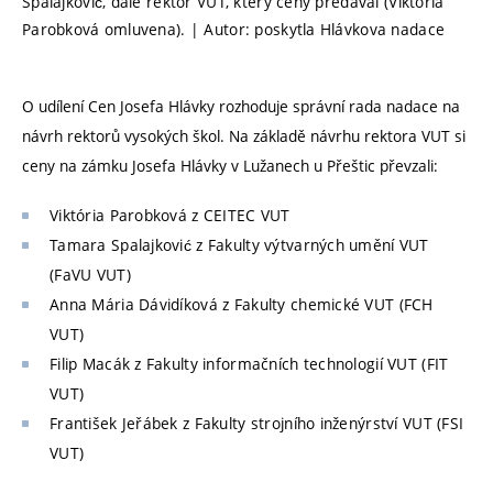
Spalajković, dále rektor VUT, který ceny předával (Viktória
Parobková omluvena). | Autor: poskytla Hlávkova nadace
O udílení Cen Josefa Hlávky rozhoduje správní rada nadace na
návrh rektorů vysokých škol. Na základě návrhu rektora VUT si
ceny na zámku Josefa Hlávky v Lužanech u Přeštic převzali:
Viktória Parobková z CEITEC VUT
Tamara Spalajković z Fakulty výtvarných umění VUT
(FaVU VUT)
Anna Mária Dávidíková z Fakulty chemické VUT (FCH
VUT)
Filip Macák z Fakulty informačních technologií VUT (FIT
VUT)
František Jeřábek z Fakulty strojního inženýrství VUT (FSI
VUT)