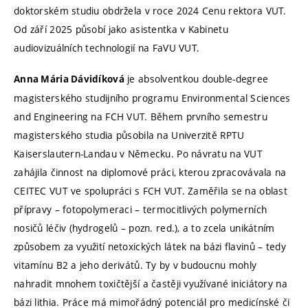
doktorském studiu obdržela v roce 2024 Cenu rektora VUT.
Od září 2025 působí jako asistentka v Kabinetu
audiovizuálních technologií na FaVU VUT.
je absolventkou double-degree
Anna Mária Dávidíková
magisterského studijního programu Environmental Sciences
and Engineering na FCH VUT. Během prvního semestru
magisterského studia působila na Univerzitě RPTU
Kaiserslautern-Landau v Německu. Po návratu na VUT
zahájila činnost na diplomové práci, kterou zpracovávala na
CEITEC VUT ve spolupráci s FCH VUT. Zaměřila se na oblast
přípravy – fotopolymeraci – termocitlivých polymerních
nosičů léčiv (hydrogelů – pozn. red.), a to zcela unikátním
způsobem za využití netoxických látek na bázi flavinů – tedy
vitamínu B2 a jeho derivátů. Ty by v budoucnu mohly
nahradit mnohem toxičtější a častěji využívané iniciátory na
bázi lithia. Práce má mimořádný potenciál pro medicínské či