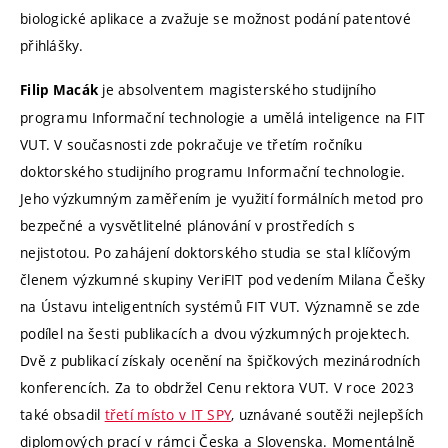
biologické aplikace a zvažuje se možnost podání patentové
přihlášky.
je absolventem magisterského studijního
Filip Macák
programu Informační technologie a umělá inteligence na FIT
VUT. V současnosti zde pokračuje ve třetím ročníku
doktorského studijního programu Informační technologie.
Jeho výzkumným zaměřením je využití formálních metod pro
bezpečné a vysvětlitelné plánování v prostředích s
nejistotou. Po zahájení doktorského studia se stal klíčovým
členem výzkumné skupiny VeriFIT pod vedením Milana Češky
na Ústavu inteligentních systémů FIT VUT. Významně se zde
podílel na šesti publikacích a dvou výzkumných projektech.
Dvě z publikací získaly ocenění na špičkových mezinárodních
konferencích. Za to obdržel Cenu rektora VUT. V roce 2023
také obsadil
třetí místo v IT SPY
, uznávané soutěži nejlepších
diplomových prací v rámci Česka a Slovenska. Momentálně