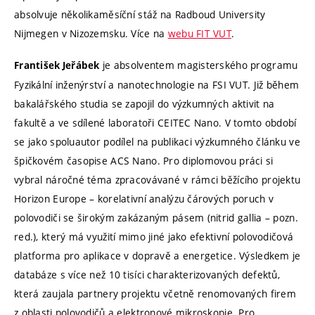
absolvuje několikaměsíční stáž na Radboud University
Nijmegen v Nizozemsku. Více na
webu FIT VUT
.
je absolventem magisterského programu
František Jeřábek
Fyzikální inženýrství a nanotechnologie na FSI VUT. Již během
bakalářského studia se zapojil do výzkumných aktivit na
fakultě a ve sdílené laboratoři CEITEC Nano. V tomto období
se jako spoluautor podílel na publikaci výzkumného článku ve
špičkovém časopise ACS Nano. Pro diplomovou práci si
vybral náročné téma zpracovávané v rámci běžícího projektu
Horizon Europe – korelativní analýzu čárových poruch v
polovodiči se širokým zakázaným pásem (nitrid gallia – pozn.
red.), který má využití mimo jiné jako efektivní polovodičová
platforma pro aplikace v dopravě a energetice. Výsledkem je
databáze s více než 10 tisíci charakterizovaných defektů,
která zaujala partnery projektu včetně renomovaných firem
z oblasti polovodičů a elektronové mikroskopie. Pro