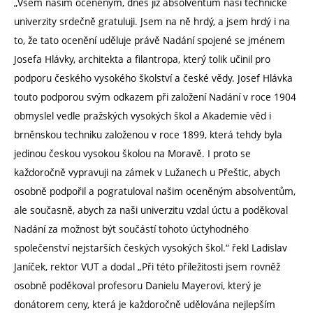
„Všem našim oceněným, dnes již absolventům naší technické
univerzity srdečně gratuluji. Jsem na ně hrdý, a jsem hrdý i na
to, že tato ocenění uděluje právě Nadání spojené se jménem
Josefa Hlávky, architekta a filantropa, který tolik učinil pro
podporu českého vysokého školství a české vědy. Josef Hlávka
touto podporou svým odkazem při založení Nadání v roce 1904
obmyslel vedle pražských vysokých škol a Akademie věd i
brněnskou techniku založenou v roce 1899, která tehdy byla
jedinou českou vysokou školou na Moravě. I proto se
každoročně vypravuji na zámek v Lužanech u Přeštic, abych
osobně podpořil a pogratuloval našim oceněným absolventům,
ale současně, abych za naši univerzitu vzdal úctu a poděkoval
Nadání za možnost být součástí tohoto úctyhodného
společenství nejstarších českých vysokých škol.“ řekl Ladislav
Janíček, rektor VUT a dodal „Při této příležitosti jsem rovněž
osobně poděkoval profesoru Danielu Mayerovi, který je
donátorem ceny, která je každoročně udělována nejlepším