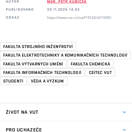
AUTOR
MGR. PETR KUBÍČEK
PUBLIKOVÁNO
20.11.2025 14:02
https://www.vut.cz/vut/f19528/d310085
ODKAZ
FAKULTA STROJNÍHO INŽENÝRSTVÍ
FAKULTA ELEKTROTECHNIKY A KOMUNIKAČNÍCH TECHNOLOGIÍ
FAKULTA VÝTVARNÝCH UMĚNÍ
FAKULTA CHEMICKÁ
FAKULTA INFORMAČNÍCH TECHNOLOGIÍ
CEITEC VUT
STUDENTI
VĚDA A VÝZKUM
ŽIVOT NA VUT
Atmosféra VUT
PRO UCHAZEČE