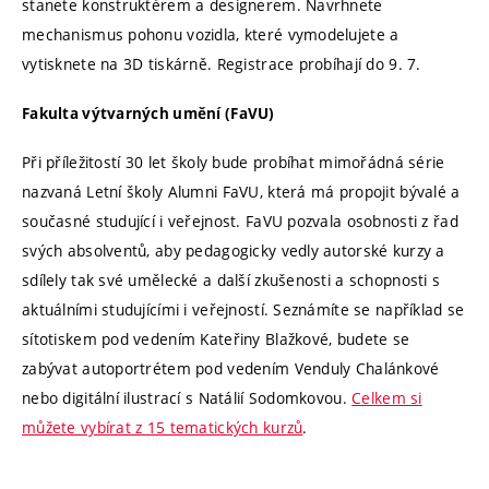
stanete konstruktérem a designerem. Navrhnete
mechanismus pohonu vozidla, které vymodelujete a
vytisknete na 3D tiskárně. Registrace probíhají do 9. 7.
Fakulta výtvarných umění (FaVU)
Při příležitostí 30 let školy bude probíhat mimořádná série
nazvaná Letní školy Alumni FaVU, která má propojit bývalé a
současné studující i veřejnost. FaVU pozvala osobnosti z řad
svých absolventů, aby pedagogicky vedly autorské kurzy a
sdílely tak své umělecké a další zkušenosti a schopnosti s
aktuálními studujícími i veřejností. Seznámíte se například se
sítotiskem pod vedením Kateřiny Blažkové, budete se
zabývat autoportrétem pod vedením Venduly Chalánkové
nebo digitální ilustrací s Natálií Sodomkovou.
Celkem si
můžete vybírat z 15 tematických kurzů
.