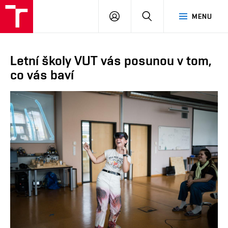
VUT
PŘIHLÁSIT
HLEDAT
MENU
SE
Letní školy VUT vás posunou v tom,
co vás baví