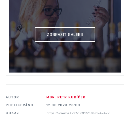
ZOBRAZIT GALERII
AUTOR
MGR. PETR KUBÍČEK
PUBLIKOVÁNO
12.06.2023 23:00
https://www.vut.cz/vut/f19528/d242427
ODKAZ