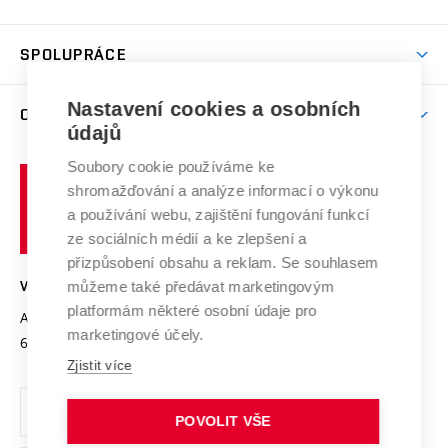
(externí
Studijní programy
Poplatky za studium
Uznání zahraničního vzdělání
Knihovny
Aktivity pro juniory
Studentský život
odkaz)
Věda a výzkum na VUT
Harmonogram akademického roku
Zpracování osobních údajů studentů
Sociální bezpečí
SPOLUPRÁCE
Celoživotní vzdělávání
Brno
Podpora excelence
Závěrečné práce
Studium bez bariér
Zpracování osobních údajů uchazečů o studium
Firemní spolupráce
Mezinárodní vědecká rada
Nastavení cookies a osobních
O UNIVERZITĚ
Doktorské studium
Podpora podnikání
E-přihláška
údajů
Zahraniční spolupráce
Systém zajišťování kvality výzkumu
Profil univerzity
Spolupráce se školami
Soubory cookie používáme ke
Vysoké
Výzkumné infrastruktury
shromažďování a analýze informací o výkonu
Udržitelná univerzita
učení
Služby univerzity
Transfer znalostí
a používání webu, zajištění fungování funkcí
technické
Podnikavá univerzita / ContriBUTe
Mezinárodní dohody
ze sociálních médií a ke zlepšení a
Open Science
v
Bezpečná univerzita
přizpůsobení obsahu a reklam. Se souhlasem
Univerzitní sítě
Brně
Projekty
můžeme také předávat marketingovým
VYSOKÉ UČENÍ TECHNICKÉ V BRNĚ
Vyznamenání
platformám některé osobní údaje pro
Projekty ze strukturálních fondů
Antonínská 548/1
www.vut.cz
marketingové účely.
Organizační struktura
602 00 Brno
vut@vutbr.cz
Specifický výzkum
Zjistit více
Úřední deska
Ochrana osobních údajů
POVOLIT VŠE