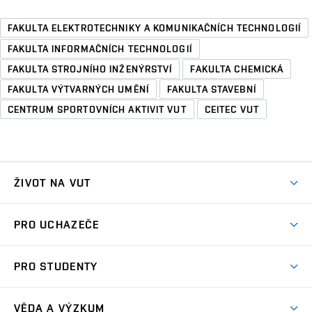
FAKULTA ELEKTROTECHNIKY A KOMUNIKAČNÍCH TECHNOLOGIÍ
FAKULTA INFORMAČNÍCH TECHNOLOGIÍ
FAKULTA STROJNÍHO INŽENÝRSTVÍ
FAKULTA CHEMICKÁ
FAKULTA VÝTVARNÝCH UMĚNÍ
FAKULTA STAVEBNÍ
CENTRUM SPORTOVNÍCH AKTIVIT VUT
CEITEC VUT
ŽIVOT NA VUT
Atmosféra VUT
PRO UCHAZEČE
Prostory školy
Proč na VUT
Koleje
PRO STUDENTY
Studijní programy
Stravování
Předměty
Studijní předpisy
Studium a stáže v zahraničí
Stipendia
Dny otevřených dveří
VĚDA A VÝZKUM
Sport na VUT