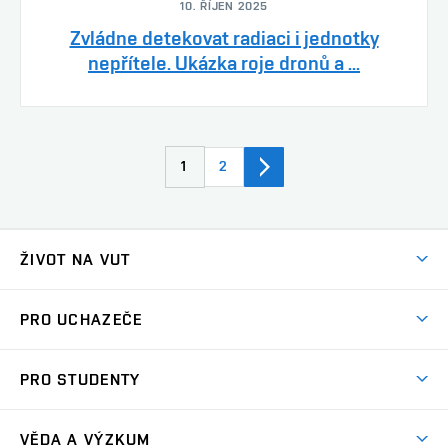
10. ŘÍJEN 2025
Zvládne detekovat radiaci i jednotky
nepřítele. Ukázka roje dronů a ...
1
2
ŽIVOT NA VUT
Atmosféra VUT
PRO UCHAZEČE
Prostory školy
Proč na VUT
Koleje
PRO STUDENTY
Studijní programy
Stravování
Předměty
Studijní předpisy
Studium a stáže v zahraničí
Stipendia
Dny otevřených dveří
VĚDA A VÝZKUM
Sport na VUT