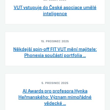
VUT vstupuje do České asociace umělé
inteligence
15. PROSINEC 2025
Někdejší spin-off FIT VUT mění majitele:
Phonexia součástí portfolia ...
5. PROSINEC 2025
AI Awards pro profesora Hynka
Heřmanského: Význam mimořádné
vědecké ...