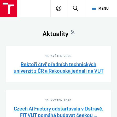
VUT
PŘIHLÁSIT
HLEDAT
MENU
SE
Aktuality
18. KVĚTEN 2026
Rektoři čtyř předních technických
univerzit z ČR a Rakouska jednali na VUT
13. KVĚTEN 2026
Czech AI Factory odstartovala v Ostravě.
FIT VUT pomáhá budovat českou ...