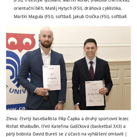
orientační běh, Matěj Hytych (FSI), dráhová cyklistika,
Martin Magula (FSI), softball, Jakub Osička (FSI), softball
Zleva: čtvrtý baseballista Filip Čapka a druhý sportovní lezec
Rishat Khaibullin, třetí Kateřina Galíčková (basketbal 3X3) a
pátý bobista David Bureš se z účasti na vyhlášení omluvili |