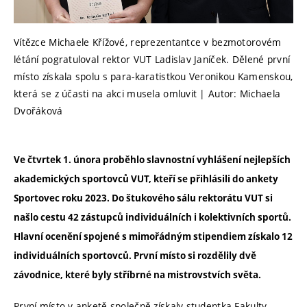
Vítězce Michaele Křížové, reprezentantce v bezmotorovém
létání pogratuloval rektor VUT Ladislav Janíček. Dělené první
místo získala spolu s para-karatistkou Veronikou Kamenskou,
která se z účasti na akci musela omluvit | Autor: Michaela
Dvořáková
Ve čtvrtek 1. února proběhlo slavnostní vyhlášení nejlepších
akademických sportovců VUT, kteří se přihlásili do ankety
Sportovec roku 2023. Do štukového sálu rektorátu VUT si
našlo cestu 42 zástupců individuálních i kolektivních sportů.
Hlavní ocenění spojené s mimořádným stipendiem získalo 12
individuálních sportovců. První místo si rozdělily dvě
závodnice, které byly stříbrné na mistrovstvích světa.
První místo v anketě společně získaly studentka Fakulty