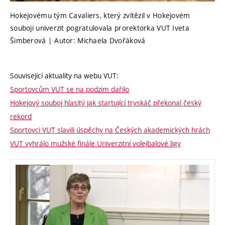
Hokejovému tým Cavaliers, který zvítězil v Hokejovém
souboji univerzit pogratulovala prorektorka VUT Iveta
Šimberová | Autor: Michaela Dvořáková
Související aktuality na webu VUT:
Sportovcům VUT se na podzim dařilo
Hokejový souboj hlasitý jak startující tryskáč překonal český
rekord
Sportovci VUT slavili úspěchy na Českých akademických hrách
VUT vyhrálo mužské finále Univerzitní volejbalové ligy