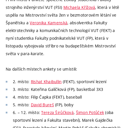
strojního inženýrství VUT (FSI)
Michaela Křížová
, která v létě
uspěla na Mistrovství světa žen v bezmotorovém létání ve
Španělsku a
Veronika Kamenská
, absolventka Fakulty
elektrotechniky a komunikačních technologií VUT (FEKT) a
nyní studentka Fakulty podnikatelské VUT (FP), která v
listopadu vybojovala stříbro na budapešťském Mistrovství
světa v para-karate.
Na dalších místech ankety se umístili:
2. místo:
Rishat Khaibullin
(FEKT), sportovní lezení
3. místo: Kateřina Galíčková (FP), basketbal 3X3
4. místo: Filip Čapka (FEKT), baseball
5. místo:
David Bureš
(FP), boby
6. – 12. místo:
Tereza Širůčková
,
Šimon Potůček
(oba
sportovní lezení a Fakulta stavební), Marek Gajdečka
(FSI), freestyle lyžování, Martin Roháč (Fakulta chemická),