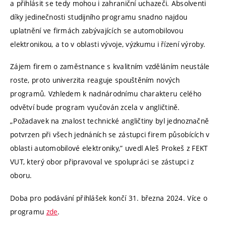
a přihlásit se tedy mohou i zahraniční uchazeči. Absolventi
díky jedinečnosti studijního programu snadno najdou
uplatnění ve firmách zabývajících se automobilovou
elektronikou, a to v oblasti vývoje, výzkumu i řízení výroby.
Zájem firem o zaměstnance s kvalitním vzděláním neustále
roste, proto univerzita reaguje spouštěním nových
programů. Vzhledem k nadnárodnímu charakteru celého
odvětví bude program vyučován zcela v angličtině.
„Požadavek na znalost technické angličtiny byl jednoznačně
potvrzen při všech jednáních se zástupci firem působících v
oblasti automobilové elektroniky,” uvedl Aleš Prokeš z FEKT
VUT, který obor připravoval ve spolupráci se zástupci z
oboru.
Doba pro podávání přihlášek končí 31. března 2024. Více o
programu
zde
.