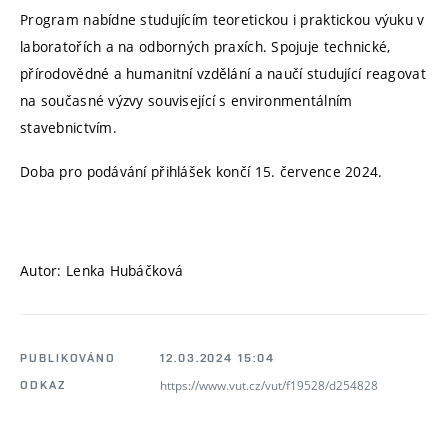
Program nabídne studujícím teoretickou i praktickou výuku v
laboratořích a na odborných praxích. Spojuje technické,
přírodovědné a humanitní vzdělání a naučí studující reagovat
na současné výzvy související s environmentálním
stavebnictvím.
Doba pro podávání přihlášek končí 15. července 2024.
Autor: Lenka Hubáčková
PUBLIKOVÁNO
12.03.2024 15:04
https://www.vut.cz/vut/f19528/d254828
ODKAZ