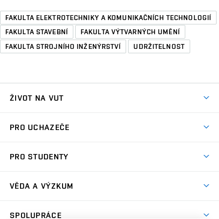
FAKULTA ELEKTROTECHNIKY A KOMUNIKAČNÍCH TECHNOLOGIÍ
FAKULTA STAVEBNÍ
FAKULTA VÝTVARNÝCH UMĚNÍ
FAKULTA STROJNÍHO INŽENÝRSTVÍ
UDRŽITELNOST
ŽIVOT NA VUT
Atmosféra VUT
PRO UCHAZEČE
Prostory školy
Proč na VUT
Koleje
PRO STUDENTY
Studijní programy
Stravování
Předměty
Studijní předpisy
Studium a stáže v zahraničí
Stipendia
Dny otevřených dveří
VĚDA A VÝZKUM
Sport na VUT
(externí
Studijní programy
Poplatky za studium
Uznání zahraničního vzdělání
Knihovny
Aktivity pro juniory
Studentský život
odkaz)
Věda a výzkum na VUT
Harmonogram akademického roku
Zpracování osobních údajů studentů
Sociální bezpečí
SPOLUPRÁCE
Celoživotní vzdělávání