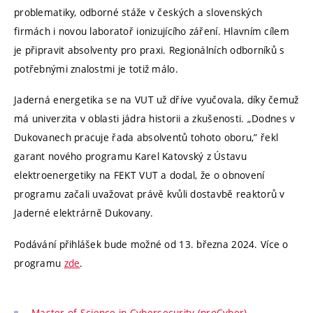
problematiky, odborné stáže v českých a slovenských
firmách i novou laboratoř ionizujícího záření. Hlavním cílem
je připravit absolventy pro praxi. Regionálních odborníků s
potřebnými znalostmi je totiž málo.
Jaderná energetika se na VUT už dříve vyučovala, díky čemuž
má univerzita v oblasti jádra historii a zkušenosti. „Dodnes v
Dukovanech pracuje řada absolventů tohoto oboru,” řekl
garant nového programu Karel Katovský z Ústavu
elektroenergetiky na FEKT VUT a dodal, že o obnovení
programu začali uvažovat právě kvůli dostavbě reaktorů v
Jaderné elektrárně Dukovany.
Podávání přihlášek bude možné od 13. března 2024. Více o
programu
zde
.
Master of Science in Cybersecurity (proCyber)