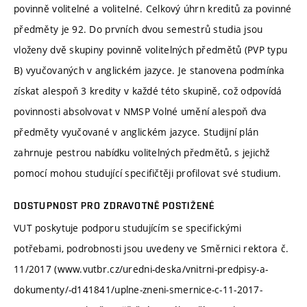
povinně volitelné a volitelné. Celkový úhrn kreditů za povinné
předměty je 92. Do prvních dvou semestrů studia jsou
vloženy dvě skupiny povinně volitelných předmětů (PVP typu
B) vyučovaných v anglickém jazyce. Je stanovena podmínka
získat alespoň 3 kredity v každé této skupině, což odpovídá
povinnosti absolvovat v NMSP Volné umění alespoň dva
předměty vyučované v anglickém jazyce. Studijní plán
zahrnuje pestrou nabídku volitelných předmětů, s jejichž
pomocí mohou studující specifičtěji profilovat své studium.
DOSTUPNOST PRO ZDRAVOTNĚ POSTIŽENÉ
VUT poskytuje podporu studujícím se specifickými
potřebami, podrobnosti jsou uvedeny ve Směrnici rektora č.
11/2017 (www.vutbr.cz/uredni-deska/vnitrni-predpisy-a-
dokumenty/-d141841/uplne-zneni-smernice-c-11-2017-