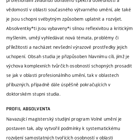
profesionální zvládnutí bohatého spektra dovedností a
vědomostí v oblasti současného výtvarného umění, ale také
je jsou schopni svébytným způsobem uplatnit a rozvíjet.
Absolventky*ti jsou vybaveny*i silnou reflexivitou a kritickým
myšlením, umějí vyhledávat nová témata, problémy či
příležitosti a nacházet nevšední výrazové prostředky jejich
uchopení. Obsah studia je přizpůsoben hlavnímu cíli, jímž je
výchova komplexních tvůrčích osobností schopných prosadit
se jak v oblasti profesionálního umění, tak v oblastech
příbuzných, případně dále úspěšně pokračujících v
doktorském stupni studia.
PROFIL ABSOLVENTA
Navazující magisterský studijní program Volné umění je
postaven tak, aby vytvořil podmínky k systematickému
rozvíjení samostatných tvořících osobností v oblasti