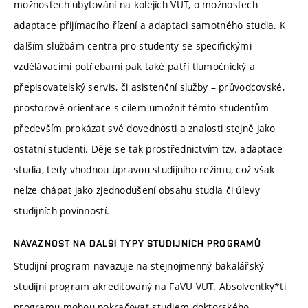
možnostech ubytování na kolejích VUT, o možnostech
adaptace přijímacího řízení a adaptaci samotného studia. K
dalším službám centra pro studenty se specifickými
vzdělávacími potřebami pak také patří tlumočnický a
přepisovatelský servis, či asistenční služby – průvodcovské,
prostorové orientace s cílem umožnit těmto studentům
především prokázat své dovednosti a znalosti stejně jako
ostatní studenti. Děje se tak prostřednictvím tzv. adaptace
studia, tedy vhodnou úpravou studijního režimu, což však
nelze chápat jako zjednodušení obsahu studia či úlevy
studijních povinností.
NÁVAZNOST NA DALŠÍ TYPY STUDIJNÍCH PROGRAMŮ
Studijní program navazuje na stejnojmenný bakalářský
studijní program akreditovaný na FaVU VUT. Absolventky*ti
programu mohou pokračovat studiem doktorského