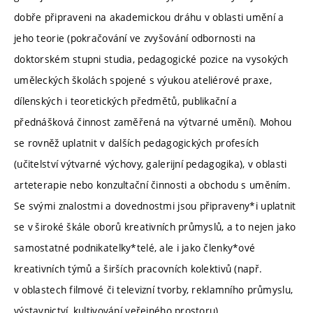
dobře připraveni na akademickou dráhu v oblasti umění a
jeho teorie (pokračování ve zvyšování odbornosti na
doktorském stupni studia, pedagogické pozice na vysokých
uměleckých školách spojené s výukou ateliérové praxe,
dílenských i teoretických předmětů, publikační a
přednášková činnost zaměřená na výtvarné umění). Mohou
se rovněž uplatnit v dalších pedagogických profesích
(učitelství výtvarné výchovy, galerijní pedagogika), v oblasti
arteterapie nebo konzultační činnosti a obchodu s uměním.
Se svými znalostmi a dovednostmi jsou připraveny*i uplatnit
se v široké škále oborů kreativních průmyslů, a to nejen jako
samostatné podnikatelky*telé, ale i jako členky*ové
kreativních týmů a širších pracovních kolektivů (např.
v oblastech filmové či televizní tvorby, reklamního průmyslu,
výstavnictví, kultivování veřejného prostoru).