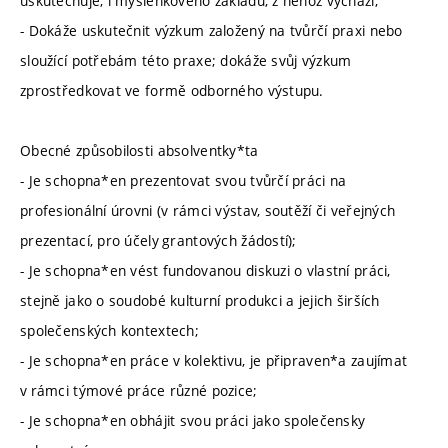
uskutečňuje, i myšlenkového základu, z něhož vychází;
- Dokáže uskutečnit výzkum založený na tvůrčí praxi nebo
sloužící potřebám této praxe; dokáže svůj výzkum
zprostředkovat ve formě odborného výstupu.
Obecné způsobilosti absolventky*ta
- Je schopna*en prezentovat svou tvůrčí práci na
profesionální úrovni (v rámci výstav, soutěží či veřejných
prezentací, pro účely grantových žádostí);
- Je schopna*en vést fundovanou diskuzi o vlastní práci,
stejně jako o soudobé kulturní produkci a jejich širších
společenských kontextech;
- Je schopna*en práce v kolektivu, je připraven*a zaujímat
v rámci týmové práce různé pozice;
- Je schopna*en obhájit svou práci jako společensky