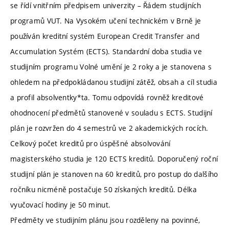
se řídí vnitřním předpisem univerzity – Řádem studijních
programů VUT. Na Vysokém učení technickém v Brně je
používán kreditní systém European Credit Transfer and
Accumulation Systém (ECTS). Standardní doba studia ve
studijním programu Volné umění je 2 roky a je stanovena s
ohledem na předpokládanou studijní zátěž, obsah a cíl studia
a profil absolventky*ta. Tomu odpovídá rovněž kreditové
ohodnocení předmětů stanovené v souladu s ECTS. Studijní
plán je rozvržen do 4 semestrů ve 2 akademických rocích.
Celkový počet kreditů pro úspěšné absolvování
magisterského studia je 120 ECTS kreditů. Doporučený roční
studijní plán je stanoven na 60 kreditů, pro postup do dalšího
ročníku nicméně postačuje 50 získaných kreditů. Délka
vyučovací hodiny je 50 minut.
Předměty ve studijním plánu jsou rozděleny na povinné,