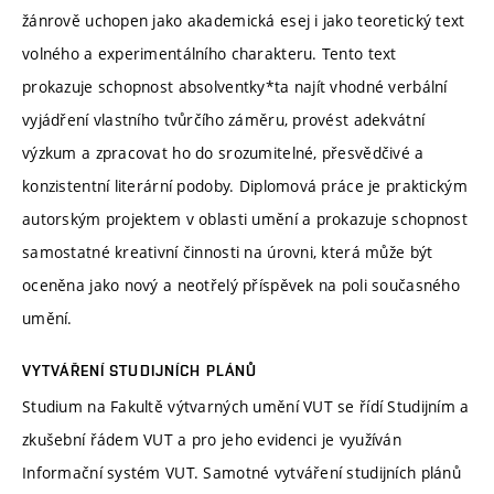
žánrově uchopen jako akademická esej i jako teoretický text
volného a experimentálního charakteru. Tento text
prokazuje schopnost absolventky*ta najít vhodné verbální
vyjádření vlastního tvůrčího záměru, provést adekvátní
výzkum a zpracovat ho do srozumitelné, přesvědčivé a
konzistentní literární podoby. Diplomová práce je praktickým
autorským projektem v oblasti umění a prokazuje schopnost
samostatné kreativní činnosti na úrovni, která může být
oceněna jako nový a neotřelý příspěvek na poli současného
umění.
VYTVÁŘENÍ STUDIJNÍCH PLÁNŮ
Studium na Fakultě výtvarných umění VUT se řídí Studijním a
zkušební řádem VUT a pro jeho evidenci je využíván
Informační systém VUT. Samotné vytváření studijních plánů