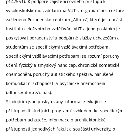
p147551). K podpoře zajištění rovného přístupu k
vysokoškolskému vzdělání má VUT v organizační struktuře
začleněno Poradenské centrum „Alfons“, které je součástí
Institutu celoživotního vzdělávání VUT a jeho posláním je
poskytovat poradenství a podpůrné služby uchazečům a
studentům se specifickými vzdělávacími potřebami.
Specifickými vzdělávacími potřebami se rozumí poruchy
učení, fyzický a smyslový handicap, chronické somatické
onemocnění, poruchy autistického spektra, narušené
komunikační schopnosti a psychické onemocnění
(alfons.vutbr.cz/o-nas).
Studujícím jsou poskytovány informace týkající se
přístupnosti studijních programů vzhledem ke specifickým
potřebám uchazeče, informace o architektonické
přístupnosti jednotlivých fakult a součástí univerzity, o