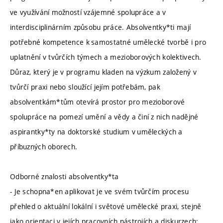
ve využívání možností vzájemné spolupráce a v
interdisciplinárním způsobu práce. Absolventky*ti mají
potřebné kompetence k samostatné umělecké tvorbě i pro
uplatnění v tvůrčích týmech a mezioborových kolektivech.
Důraz, který je v programu kladen na výzkum založený v
tvůrčí praxi nebo sloužící jejím potřebám, pak
absolventkám*tům otevírá prostor pro mezioborové
spolupráce na pomezí umění a vědy a činí z nich nadějné
aspirantky*ty na doktorské studium v uměleckých a
příbuzných oborech.
Odborné znalosti absolventky*ta
- Je schopna*en aplikovat je ve svém tvůrčím procesu
přehled o aktuální lokální i světové umělecké praxi, stejně
jako orientaci v jejích pracovních nástrojích a diskurzech;