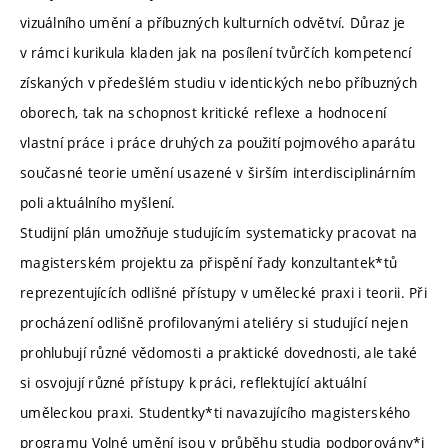
vizuálního umění a příbuzných kulturních odvětví. Důraz je
v rámci kurikula kladen jak na posílení tvůrčích kompetencí
získaných v předešlém studiu v identických nebo příbuzných
oborech, tak na schopnost kritické reflexe a hodnocení
vlastní práce i práce druhých za použití pojmového aparátu
současné teorie umění usazené v širším interdisciplinárním
poli aktuálního myšlení.
Studijní plán umožňuje studujícím systematicky pracovat na
magisterském projektu za přispění řady konzultantek*tů
reprezentujících odlišné přístupy v umělecké praxi i teorii. Při
procházení odlišně profilovanými ateliéry si studující nejen
prohlubují různé vědomosti a praktické dovednosti, ale také
si osvojují různé přístupy k práci, reflektující aktuální
uměleckou praxi. Studentky*ti navazujícího magisterského
programu Volné umění jsou v průběhu studia podporovány*i