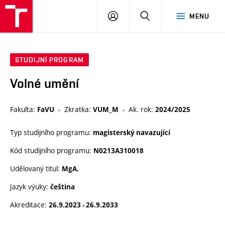
VUT
PŘIHLÁSIT
HLEDAT
MENU
SE
STUDIJNÍ PROGRAM
Volné umění
Fakulta:
Zkratka:
Ak. rok:
FaVU
VUM_M
2024/2025
Typ studijního programu:
magisterský navazující
Kód studijního programu:
N0213A310018
Udělovaný titul:
MgA.
Jazyk výuky:
čeština
Akreditace:
26.9.2023 - 26.9.2033