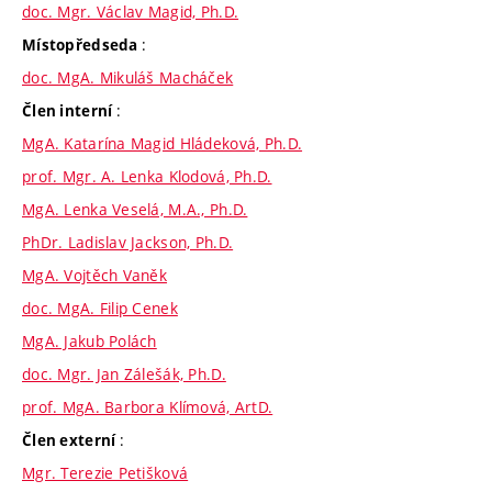
doc. Mgr. Václav Magid, Ph.D.
:
Místopředseda
doc. MgA. Mikuláš Macháček
:
Člen interní
MgA. Katarína Magid Hládeková, Ph.D.
prof. Mgr. A. Lenka Klodová, Ph.D.
MgA. Lenka Veselá, M.A., Ph.D.
PhDr. Ladislav Jackson, Ph.D.
MgA. Vojtěch Vaněk
doc. MgA. Filip Cenek
MgA. Jakub Polách
doc. Mgr. Jan Zálešák, Ph.D.
prof. MgA. Barbora Klímová, ArtD.
:
Člen externí
Mgr. Terezie Petišková