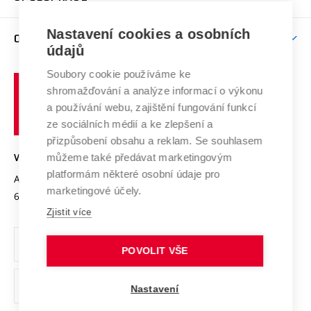
Brno
Podpora excelence
Závěrečné práce
Studium bez bariér
Zpracování osobních údajů uchazečů o studium
Firemní spolupráce
Mezinárodní vědecká rada
Nastavení cookies a osobních
O UNIVERZITĚ
Doktorské studium
Podpora podnikání
E-přihláška
údajů
Zahraniční spolupráce
Systém zajišťování kvality výzkumu
Profil univerzity
Spolupráce se školami
Soubory cookie používáme ke
Vysoké
Výzkumné infrastruktury
shromažďování a analýze informací o výkonu
Udržitelná univerzita
učení
Služby univerzity
Transfer znalostí
a používání webu, zajištění fungování funkcí
technické
Podnikavá univerzita / ContriBUTe
Mezinárodní dohody
ze sociálních médií a ke zlepšení a
Open Science
v
Bezpečná univerzita
přizpůsobení obsahu a reklam. Se souhlasem
Univerzitní sítě
Brně
Projekty
můžeme také předávat marketingovým
VYSOKÉ UČENÍ TECHNICKÉ V BRNĚ
Vyznamenání
platformám některé osobní údaje pro
Projekty ze strukturálních fondů
Antonínská 548/1
www.vut.cz
marketingové účely.
Organizační struktura
602 00 Brno
vut@vutbr.cz
Specifický výzkum
Zjistit více
Úřední deska
Ochrana osobních údajů
POVOLIT VŠE
(externí
Pracovní příležitosti
Nastavení
odkaz)
Podpora a rozvoj zaměstnanců a studujících