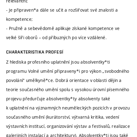
relevantní;
- Je připraven*a dále se učit a rozšiřovat své znalosti a
kompetence;
- Pružně a sebevědomě aplikuje získané kompetence ve
velké šíři oborů – od příbuzných po více vzdálené.
CHARAKTERISTIKA PROFESÍ
Z hlediska profesního uplatnění jsou absolventky*ti
programu Volné umění připraveny*i pro výkon „svobodného
povolání“ umělkyně*ce. Dobrá orientace v oblasti dějin a
teorie současného umění spolu s vysokou úrovní písemného
projevu předurčuje absolventky*ty absolventy také
k uplatnění na významných neuměleckých pozicích v provozu
současného umění (kurátorství, výtvarná kritika, vedení
výstavních institucí, organizování výstav a festivalů, realizace
galerijních instalací a architektury). Absolventky*ti jsou také