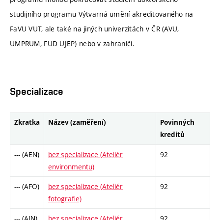
studijního programu Výtvarná umění akreditovaného na
FaVU VUT, ale také na jiných univerzitách v ČR (AVU,
UMPRUM, FUD UJEP) nebo v zahraničí.
Specializace
Zkratka
Název (zaměření)
Povinných
kreditů
--- (AEN)
bez specializace (Ateliér
92
environmentu)
--- (AFO)
bez specializace (Ateliér
92
fotografie)
--- (AIN)
bez specializace (Ateliér
92