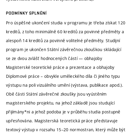
PODMÍNKY SPLNĚNÍ
Pro úspěšné ukončení studia v programu je třeba získat 120
kreditů, z toho minimálně 60 kreditů za povinné předměty a
alespoň 14 kreditů za povinně volitelné předměty. Studijní
program je ukončen Státní závěrečnou zkouškou skládající
se ze dvou zvlášť hodnocených částí — obhajoby
Magisterské teoretické práce a prezentace a obhajoby
Diplomové práce – obvykle uměleckého díla či jiného typu
výstupu na poli vizuálního umění (výstava, publikace apod.).
Obě části Státní závěrečné zkoušky jsou vyústěním
magisterského projektu, na jehož základě jsou studující
přijímány*ni a jehož podoba je v průběhu studia postupně
upřesňována. Magisterská teoretická práce představuje
textový výstup v rozsahu 15–20 normostran, který může být