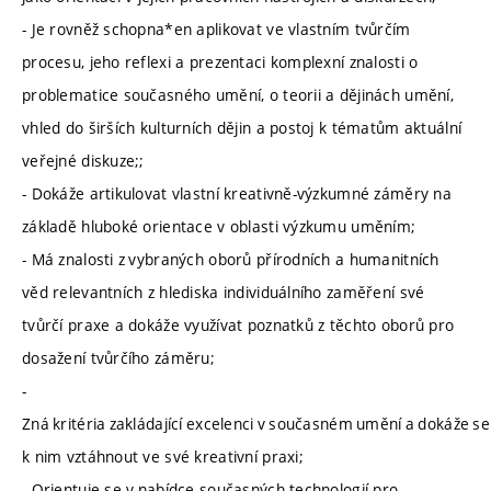
- Je rovněž schopna*en aplikovat ve vlastním tvůrčím
procesu, jeho reflexi a prezentaci komplexní znalosti o
problematice současného umění, o teorii a dějinách umění,
vhled do širších kulturních dějin a postoj k tématům aktuální
veřejné diskuze;;
- Dokáže artikulovat vlastní kreativně-výzkumné záměry na
základě hluboké orientace v oblasti výzkumu uměním;
- Má znalosti z vybraných oborů přírodních a humanitních
věd relevantních z hlediska individuálního zaměření své
tvůrčí praxe a dokáže využívat poznatků z těchto oborů pro
dosažení tvůrčího záměru;
-
Zná kritéria zakládající excelenci v současném umění a dokáže se
k nim vztáhnout ve své kreativní praxi;
- Orientuje se v nabídce současných technologií pro