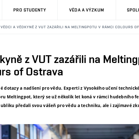
PRO STUDENTY
VĚDA A VÝZKUM
SPOL
VĚDCI A VĚDKYNĚ Z VUT ZAZÁŘILI NA MELTINGPOTU V RÁMCI COLOURS O
kyně z VUT zazářili na Melting
rs of Ostrava
é dotazy a nadšení pro vědu. Experti z Vysokého učení technick
u Meltingpot, který se už několik let koná v rámci hudebního fe
ubliku předali svou vášeň pro vědu a techniku, ale i zajímavé zk