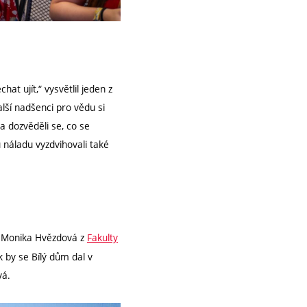
at ujít,“ vysvětlil jeden z
lší nadšenci pro vědu si
 a dozvěděli se, co se
 náladu vyzdvihovali také
a Monika Hvězdová z
Fakulty
k by se Bílý dům dal v
vá.