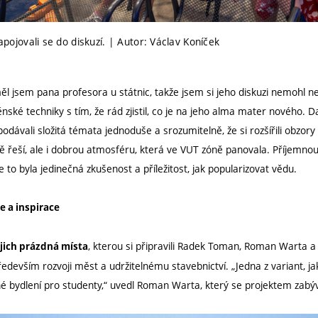
zapojovali se do diskuzí. | Autor: Václav Koníček
l jsem pana profesora u státnic, takže jsem si jeho diskuzi nemohl nech
ké techniky s tím, že rád zjistil, co je na jeho alma mater nového. Da
i podávali složitá témata jednoduše a srozumitelně, že si rozšířili obzory
 řeší, ale i dobrou atmosféru, která ve VUT zóně panovala. Příjemnou
že to byla jedinečná zkušenost a příležitost, jak popularizovat vědu.
e a inspirace
, kterou si připravili Radek Toman, Roman Warta 
ejich prázdná místa
ředevším rozvoji měst a udržitelnému stavebnictví. „Jedna z variant, ja
né bydlení pro studenty,“ uvedl Roman Warta, který se projektem zabý