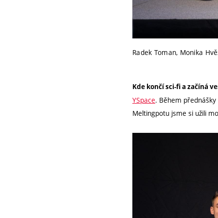
Radek Toman, Monika Hvěz
Kde končí sci-fi a začíná 
YSpace
. Během přednášky p
Meltingpotu jsme si užili mo