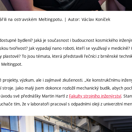
ářili na ostravském Meltingpotu. | Autor: Václav Koníček
 dostupné bydlení? Jaká je současnost i budoucnost kosmického inženýrst
dskou tvořivost? Jak vypadají nano roboti, kteří se využívají v medicíně?
by plastové? To jsou témata, která představili řečníci z brněnské techni
 Meltingpot.
é projekty, výzkum, ale i zajímavé zkušenosti. „Ke konstrukčnímu inžen
 stroje. Jako malý jsem dokonce rozložil mechanický budík, abych poch
 úvodu své přednášky Martin Hartl z
Fakulty strojního inženýrství
. Sta
chače tím, že v laboratoři pracoval s odpadními oleji z univerzitní men