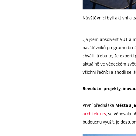
Návštěvníci byli aktivní a 
„Já jsem absolvent VUT a mě
návštěvníků programu brněns
chválili třeba to, že expert
aktuálně ve vědeckém světě
všichni řečníci a shodli se, 
Revoluční projekty, inovac
První přednáška
Města a j
architektury
, se věnovala p
budoucnu využít, je dostup