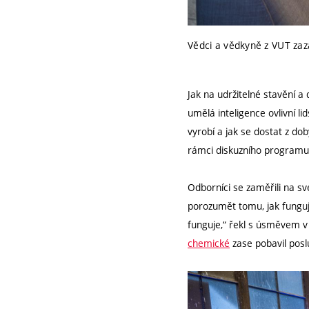
Vědci a vědkyně z VUT zaz
Jak na udržitelné stavění a
umělá inteligence ovlivní li
vyrobí a jak se dostat z do
rámci diskuzního programu
Odborníci se zaměřili na sv
porozumět tomu, jak fungují
funguje,“ řekl s úsměvem v
chemické
zase pobavil poslu