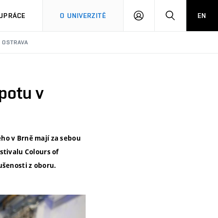
PŘIHLÁSIT
HLEDAT
UPRÁCE
O UNIVERZITĚ
EN
SE
F OSTRAVA
potu v
ého v Brně mají za sebou
stivalu Colours of
ušenosti z oboru.