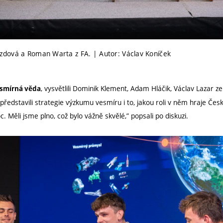
dová a Roman Warta z FA. | Autor: Václav Koníček
, vysvětlili Dominik Klement, Adam Hláčik, Václav Lazar 
vesmírná věda
ředstavili strategie výzkumu vesmíru i to, jakou roli v něm hraje Čes
c. Měli jsme plno, což bylo vážně skvělé,” popsali po diskuzi.