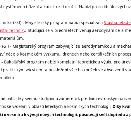
subsystémech i řízení a konstrukci družic. Nabízí proto ideální výchoz
hnika (FSI) - Magisterský program nabízí specializaci
Stavba letade
ištní techniky
. Studující se v předmětech věnují aerodynamice a me
 materiálům.
(FSI) - Magisterský program zabývající se aerodynamikou a mechan
dozví něco o kosmickém výzkumu, dronech nebo certifikačních proces
) - Bakalářský program nabízí kompletní teoretickou výuku pro úrov
u i praktickým výcvikem a po složení všech zkoušek se absolventi st
o pilota.
rně patří díky svému studijnímu zaměření k předním evropským univer
hnické vzdělání v oblasti leteckých a kosmických technologií.
Díky kval
ti o vesmíru k vývoji nových technologií, posouvají svět dopředu a 