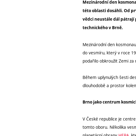
Mezinárodní den kosmonaut
této oblasti dosáhli. Od 
vědci neustále dál pátrají
technického v Brně.
Mezinárodní den kosmonauti
do vesmíru, který v roce 1
podařilo obkroužit Zemi za 
Během uplynulých šesti dese
dlouhodobě a prostor kolem
Brno jako centrum kosmi
V České republice je centr
tomto oboru. Několika vesm
planetární obrany
HERA
, k