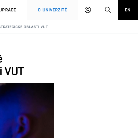
PŘIHLÁSIT
HLEDAT
UPRÁCE
O UNIVERZITĚ
EN
SE
TRATEGICKÉ OBLASTI VUT
é
ti VUT