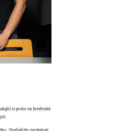
dující si proto na brněnské
ysl.
iku. Studujícím poskytuje