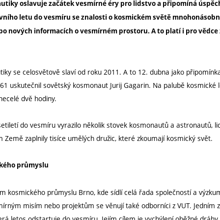
iky oslavuje začátek vesmírné éry pro lidstvo a připomíná úspěch
prvního letu do vesmíru se znalosti o kosmickém světě mnohonásobn
 po nových informacích o vesmírném prostoru. A to platí i pro vědce
ky se celosvětově slaví od roku 2011. A to 12. dubna jako připomínka
961 uskutečnil sovětský kosmonaut Jurij Gagarin. Na palubě kosmické 
necelé dvě hodiny.
tiletí do vesmíru vyrazilo několik stovek kosmonautů a astronautů, lid
 Země zaplnily tisíce umělých družic, které zkoumají kosmický svět.
ckého průmyslu
em kosmického průmyslu Brno, kde sídlí celá řada společností a výzku
írným misím nebo projektům se věnují také odborníci z VUT. Jedním z
terá letos odstartuje do vesmíru. Jejím cílem je vychýlení oběžné dráhy