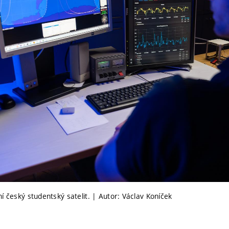
í český studentský satelit. | Autor: Václav Koníček