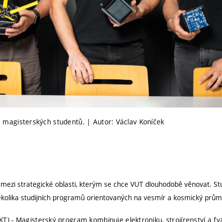
iva magisterských studentů. | Autor: Václav Koníček
 mezi strategické oblasti, kterým se chce VUT dlouhodobě věnovat. Stu
kolika studijních programů orientovaných na vesmír a kosmický prům
KT) - Magisterský program kombinuje elektroniku, strojírenství a fyz