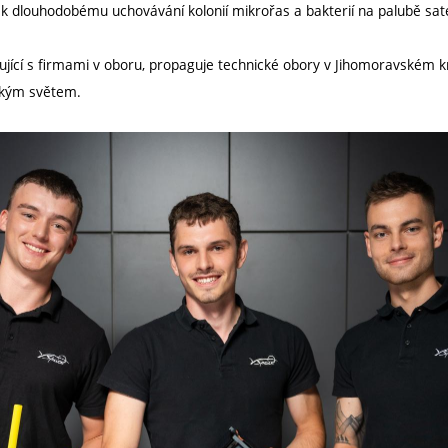
 k dlouhodobému uchovávání kolonií mikrořas a bakterií na palubě sate
jící s firmami v oboru, propaguje technické obory v Jihomoravském k
ckým světem.