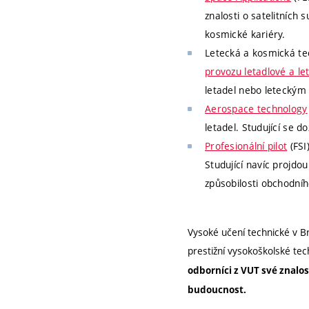
znalosti o satelitních 
kosmické kariéry.
Letecká a kosmická tec
provozu letadlové a let
letadel nebo leteckým
Aerospace technology
letadel. Studující se 
Profesionální pilot
(FSI
Studující navíc projdo
způsobilosti obchodníh
Vysoké učení technické v B
prestižní vysokoškolské tec
odborníci z VUT své znalos
budoucnost.