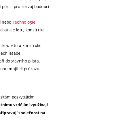
í pozici pro rozvoj budoucí
l
nebo
Technologie
chanice letu, konstrukci
ikou letu a konstrukcí
ech letadel.
eň dopravního pilota.
anou majiteli průkazu
zitám poskytujícím
itnímu vzdělání využívají
připravují společnost na