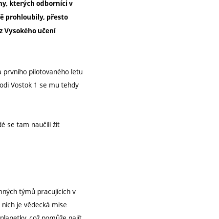
y, kterých odborníci v
ě prohloubily, přesto
 z Vysokého učení
 prvního pilotovaného letu
lodi Vostok 1 se mu tehdy
é se tam naučili žít
mných týmů pracujících v
 nich je vědecká mise
 planetky, což pomůže najít