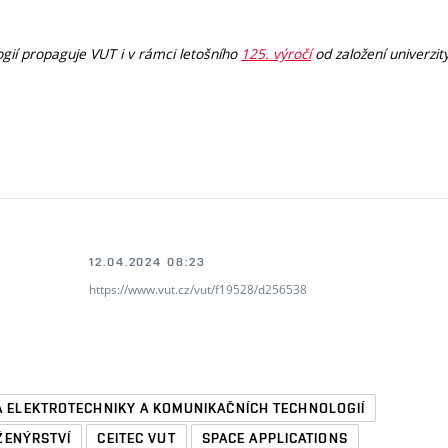
gií propaguje VUT i v rámci letošního
125. výročí
od založení univerzity
á
12.04.2024 08:23
https://www.vut.cz/vut/f19528/d256538
A ELEKTROTECHNIKY A KOMUNIKAČNÍCH TECHNOLOGIÍ
ŽENÝRSTVÍ
CEITEC VUT
SPACE APPLICATIONS