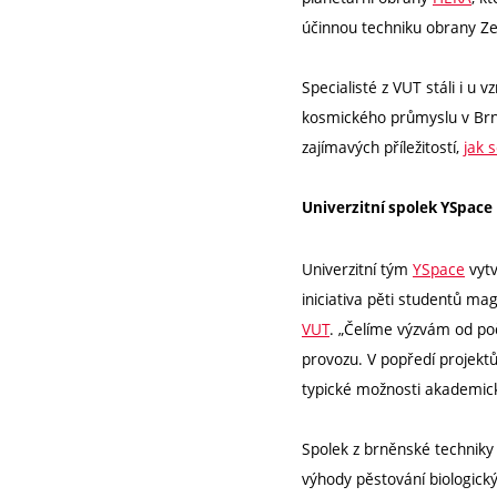
účinnou techniku obrany Ze
Specialisté z VUT stáli i u 
kosmického průmyslu v Brně 
zajímavých příležitostí,
jak 
Univerzitní spolek YSpace
Univerzitní tým
YSpace
vytv
iniciativa pěti studentů m
VUT
. „Čelíme výzvám od po
provozu. V popředí projektů 
typické možnosti akademické
Spolek z brněnské techniky 
výhody pěstování biologický