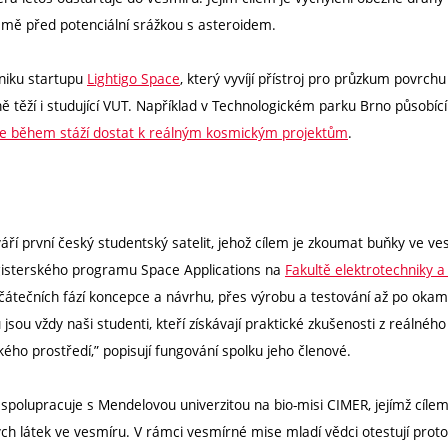
mě před potenciální srážkou s asteroidem.
vzniku startupu
Lightigo Space
, který vyvíjí přístroj pro průzkum povrc
těží i studující VUT. Například v Technologickém parku Brno působící 
se během stáží dostat k reálným kosmickým projektům
.
áří první český studentský satelit, jehož cílem je zkoumat buňky ve ves
agisterského programu Space Applications na
Fakultě elektrotechniky a
čátečních fází koncepce a návrhu, přes výrobu a testování až po oka
jsou vždy naši studenti, kteří získávají praktické zkušenosti z reálného
ho prostředí,” popisují fungování spolku jeho členové.
spolupracuje s Mendelovou univerzitou na bio-misi CIMER, jejímž cíle
ch látek ve vesmíru. V rámci vesmírné mise mladí vědci otestují proto