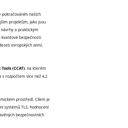
je pokračováním našich
ějším projektům, jako jsou
 návrhy a praktickým
i kvantové bezpečnosti.
deseti evropských zemí,
, na kterém
 Tools (CCAT)
ka s rozpočtem více než 4,2
emickém prostředí. Cílem je
ení systémů TLS, hodnocení
stavěných bezpečnostních