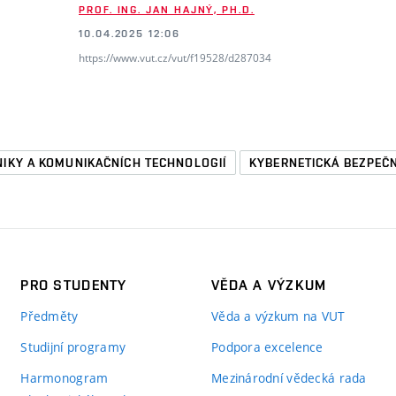
PROF. ING. JAN HAJNÝ, PH.D.
10.04.2025 12:06
https://www.vut.cz/vut/f19528/d287034
NIKY A KOMUNIKAČNÍCH TECHNOLOGIÍ
KYBERNETICKÁ BEZPEČ
PRO STUDENTY
VĚDA A VÝZKUM
Předměty
Věda a výzkum na VUT
Studijní programy
Podpora excelence
Harmonogram
Mezinárodní vědecká rada