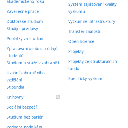
akademického roku
Systém zajišťování kvality
Závěrečné práce
výzkumu
Doktorské studium
Výzkumné infrastruktury
Studijní předpisy
Transfer znalostí
Poplatky za studium
Open Science
Zpracování osobních údajů
Projekty
studentů
Projekty ze strukturálních
Studium a stáže v zahraničí
fondů
Uznání zahraničního
Specifický výzkum
vzdělání
Stipendia
(externí
Knihovny
odkaz)
Sociální bezpečí
Studium bez bariér
Podpora podnikání