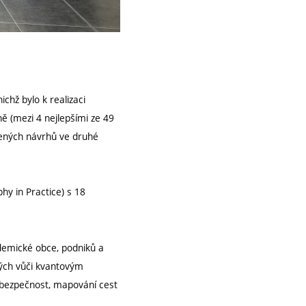
ichž bylo k realizaci
 (mezi 4 nejlepšími ze 49
žených návrhů ve druhé
y in Practice) s 18
demické obce, podniků a
ných vůči kvantovým
u bezpečnost, mapování cest