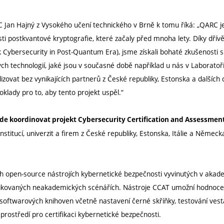
RC Jan Hajný z Vysokého učení technického v Brně k tomu říká: „QARC 
sti postkvantové kryptografie, které začaly před mnoha lety. Díky dřív
bersecurity in Post-Quantum Era), jsme získali bohaté zkušenosti s
ch technologií, jaké jsou v současné době například u nás v Laboratoř
ovat bez vynikajících partnerů z České republiky, Estonska a dalších 
oklady pro to, aby tento projekt uspěl.“
e koordinovat projekt Cybersecurity Certification and Assessment
institucí, univerzit a firem z České republiky, Estonska, Itálie a Němec
ech open-source nástrojích kybernetické bezpečnosti vyvinutých v akad
 aplikovaných neakademických scénářích. Nástroje CCAT umožní hodnoc
a softwarových knihoven včetně nastavení černé skříňky, testování ve
 prostředí pro certifikaci kybernetické bezpečnosti.