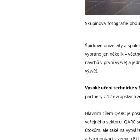
Skupinová fotografie obou
Špičkové univerzity a společ
vybráno jen několik –
včetně
návrhů v první výzvě) a je
výzvě).
Vysoké učení technické v
partnery z 12 evropských z
Hlavním cílem QARC je posí
veřejného sektoru. QARC se
útokům, ale také na vytvář
a harmonizaci v zemích EU.