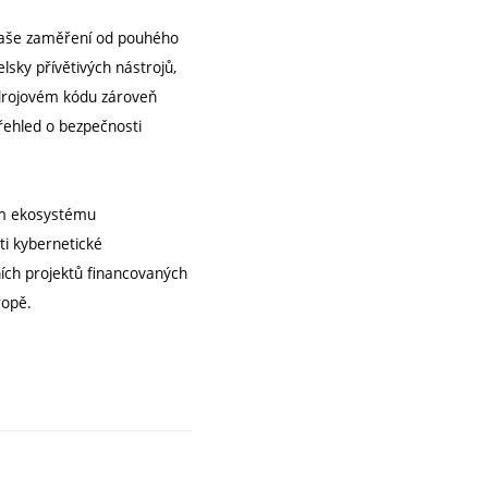
 naše zaměření od pouhého
lsky přívětivých nástrojů,
zdrojovém kódu zároveň
řehled o bezpečnosti
ém ekosystému
ti kybernetické
ních projektů financovaných
ropě.