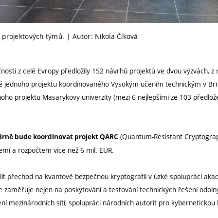
 projektových týmů. | Autor: Nikola Číková
nosti z celé Evropy předložily 152 návrhů projektů ve dvou výzvách, z n
 jednoho projektu koordinovaného Vysokým učením technickým v Brně
dnoho projektu Masarykovy univerzity (mezi 6 nejlepšími ze 103 předlo
(Quantum-Resistant Cryptograph
 Brně bude koordinovat projekt QARC
emí a rozpočtem více než 6 mil. EUR.
lit přechod na kvantově bezpečnou kryptografii v úzké spolupráci aka
 zaměřuje nejen na poskytování a testování technických řešení odol
ení mezinárodních sítí, spolupráci národních autorit pro kyberneticko