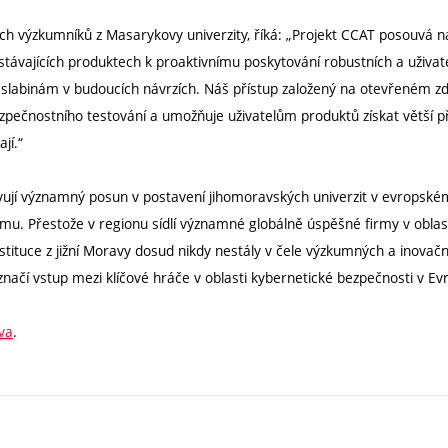
ích výzkumníků z Masarykovy univerzity, říká: „Projekt CCAT posouvá
 stávajících produktech k proaktivnímu poskytování robustních a uživate
 slabinám v budoucích návrzích. Náš přístup založený na otevřeném 
zpečnostního testování a umožňuje uživatelům produktů získat větší p
jí.“
vují významný posun v postavení jihomoravských univerzit v evropsk
u. Přestože v regionu sídlí významné globálně úspěšné firmy v oblas
stituce z jižní Moravy dosud nikdy nestály v čele výzkumných a inovač
načí vstup mezi klíčové hráče v oblasti kybernetické bezpečnosti v Ev
va
.