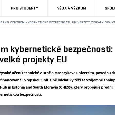
PRO STUDENTY
VĚDA A VÝZKUM
SPOL
BRNO CENTREM KYBERNETICKÉ BEZPEČNOSTI: UNIVERZITY ZÍSKALY DVA V
m kybernetické bezpečnosti: 
 velké projekty EU
Vysoké učení technické v Brně a Masarykova univerzita, povedou dv
financované Evropskou unií. Obě iniciativy těží ze vzájemné spolup
Hub in Estonia and South Moravia (CHESS), který propojuje přední in
bernetickou bezpečností.