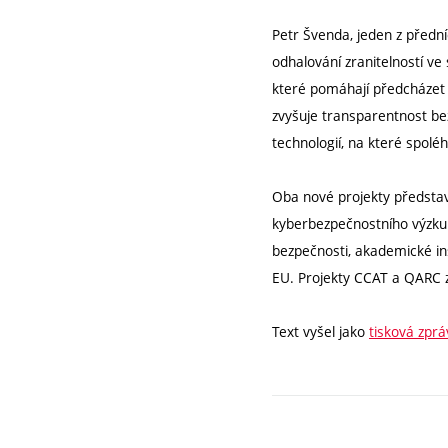
Petr Švenda, jeden z předn
odhalování zranitelností ve
které pomáhají předcházet
zvyšuje transparentnost be
technologií, na které spoléha
Oba nové projekty předsta
kyberbezpečnostního výzkum
bezpečnosti, akademické in
EU. Projekty CCAT a QARC z
Text vyšel jako
tisková zprá