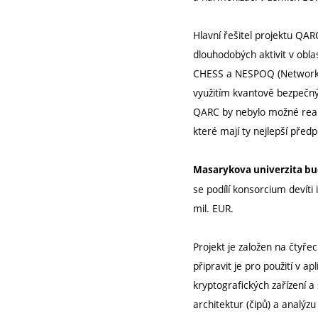
Hlavní řešitel projektu QA
dlouhodobých aktivit v obla
CHESS a NESPOQ (Network Cy
využitím kvantově bezpečný
QARC by nebylo možné realiz
které mají ty nejlepší předp
Masarykova univerzita bud
se podílí konsorcium devíti 
mil. EUR.
Projekt je založen na čtyř
připravit je pro použití v
kryptografických zařízení 
architektur (čipů) a analýzu