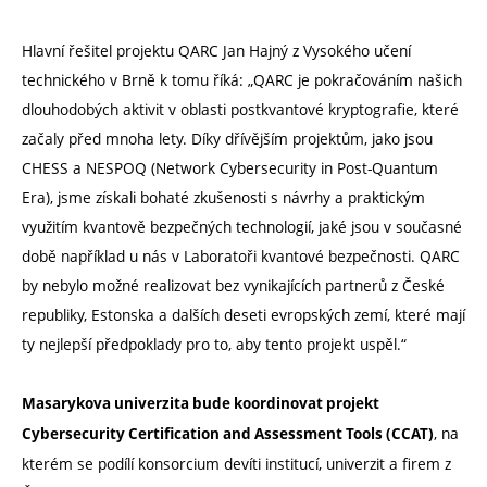
Hlavní řešitel projektu QARC Jan Hajný z Vysokého učení
technického v Brně k tomu říká: „QARC je pokračováním našich
dlouhodobých aktivit v oblasti postkvantové kryptografie, které
začaly před mnoha lety. Díky dřívějším projektům, jako jsou
CHESS a NESPOQ (Network Cybersecurity in Post-Quantum
Era), jsme získali bohaté zkušenosti s návrhy a praktickým
využitím kvantově bezpečných technologií, jaké jsou v současné
době například u nás v Laboratoři kvantové bezpečnosti. QARC
by nebylo možné realizovat bez vynikajících partnerů z České
republiky, Estonska a dalších deseti evropských zemí, které mají
ty nejlepší předpoklady pro to, aby tento projekt uspěl.“
Masarykova univerzita bude koordinovat projekt
, na
Cybersecurity Certification and Assessment Tools (CCAT)
kterém se podílí konsorcium devíti institucí, univerzit a firem z