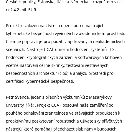
České republiky, Estonska, Itálie a Německa s rozpočtem více
než 4,2 mil. EUR.
Projekt je založen na čtyřech open-source nástrojích
kybernetické bezpečnosti vyvinutých v akademickém prostředí.
Cílem je připravit je pro použití v aplikovaných neakademických
scénářích. Nástroje CCAT umožní hodnocení systémů TLS,
hodnocení kryptografických zařízení a softwarových knihoven
včetně nastavení černé skříňky, testování vestavěných
bezpečnostních architektur (čipů) a analýzu prostředí pro
certifikaci kybernetické bezpečnosti.
Petr Švenda, jeden z předních výzkumníků z Masarykovy
univerzity, říká: „Projekt CCAT posouvá naše zaměření od
pouhého odhalování zranitelností ve stávajících produktech k
proaktivnímu poskytování robustních a uživatelsky přívětivých
nástrojů, které pomáhají předcházet slabinám v budoucích