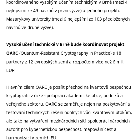
koordinovaného Vysokým učením technickým v Brně (mezi 4
nejlepšími ze 49 návrhů v první výzvě) a jednoho projektu
Masarykovy univerzity (mezi 6 nejlepšími ze 103 předložených
návrhů ve druhé výzvě).
Vysoké učení technické v Brně bude koordinovat projekt
(Quantum-Resistant Cryptography in Practice) s 18
QARC
partnery z 12 evropských zemí a rozpočtem více než 6 mil.
EUR.
Hlavním cílem QARC je posílit přechod na kvantově bezpečnou
kryptografii v úzké spolupráci akademické obce, podniků a
veřejného sektoru. QARC se zaměřuje nejen na poskytování a
testování technických řešení odolných vůči kvantovým útokům,
ale také na vytváření mezinárodních sítí, spolupráci národních
autorit pro kybernetickou bezpečnost, mapování cest a
harmonizaci v zemích EU.