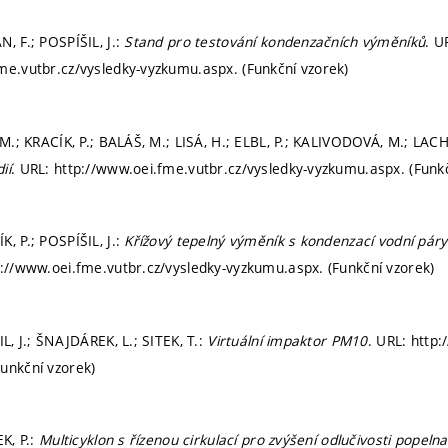
, F.; POSPÍŠIL, J.:
Stand pro testování kondenzačních výměníků
. U
me.vutbr.cz/vysledky-vyzkumu.aspx. (Funkční vzorek)
, M.; KRACÍK, P.; BALÁŠ, M.; LISÁ, H.; ELBL, P.; KALIVODOVÁ, M.; LAC
ií
. URL: http://www.oei.fme.vutbr.cz/vysledky-vyzkumu.aspx. (Funkč
, P.; POSPÍŠIL, J.:
Křížový tepelný výměník s kondenzací vodní páry
p://www.oei.fme.vutbr.cz/vysledky-vyzkumu.aspx. (Funkční vzorek)
IL, J.; ŠNAJDÁREK, L.; SITEK, T.:
Virtuální impaktor PM10
. URL: http
unkční vzorek)
EK, P.:
Multicyklon s řízenou cirkulací pro zvýšení odlučivosti popeln