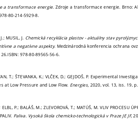
je a transformace energie.
Zdroje a transformace energie. Brno: A
978-80-214-5929-8.
 J.; MUSIL, J.
Chemická recyklácia plastov - aktuálny stav pyrolýznyc
zitívne a negatívne aspekty.
Medzinárodná konferencia ochrana ovz
126.
ISBN: 978-80-89565-56-6.
AN, T.; ŠTEVANKA, K.; VLČEK, D.; GEJDOŠ, P. Experimental Investigati
ces at Low Pressure and Low Flow.
Energies,
2020, vol. 13, iss. 19,
p
 M.; ELBL, P.; BALÁŠ, M.; ZLEVOROVÁ, T.; MATÚŠ, M. VLIV PROCESU
PALIV.
Paliva. Vysoká škola chemicko-technologická v Praze JE JF,
20