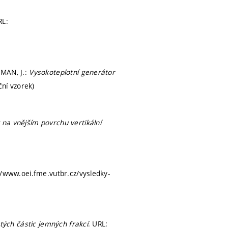
RL:
HMAN, J.:
Vysokoteplotní generátor
ní vzorek)
 na vnějším povrchu vertikální
://www.oei.fme.vutbr.cz/vysledky-
atých částic jemných frakcí
. URL: