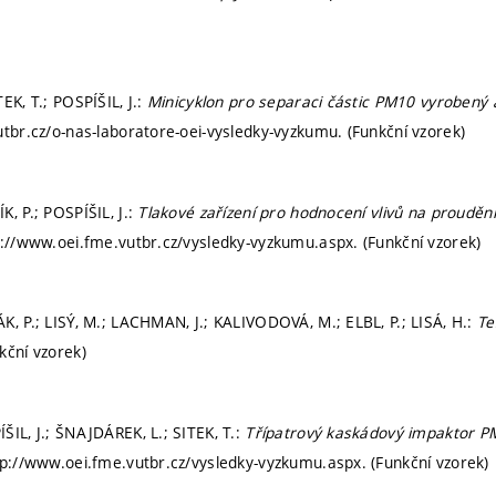
EK, T.; POSPÍŠIL, J.:
Minicyklon pro separaci částic PM10 vyrobený ad
utbr.cz/o-nas-laboratore-oei-vysledky-vyzkumu. (Funkční vzorek)
, P.; POSPÍŠIL, J.:
Tlakové zařízení pro hodnocení vlivů na proudění
p://www.oei.fme.vutbr.cz/vysledky-vyzkumu.aspx. (Funkční vzorek)
K, P.; LISÝ, M.; LACHMAN, J.; KALIVODOVÁ, M.; ELBL, P.; LISÁ, H.:
Te
nkční vzorek)
ŠIL, J.; ŠNAJDÁREK, L.; SITEK, T.:
Třípatrový kaskádový impaktor 
tp://www.oei.fme.vutbr.cz/vysledky-vyzkumu.aspx. (Funkční vzorek)