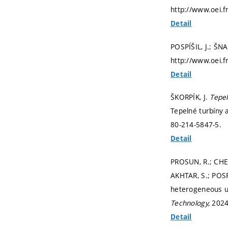
http://www.oei.f
Detail
POSPÍŠIL, J.; ŠN
http://www.oei.f
Detail
ŠKORPÍK, J.
Tepel
Tepelné turbíny 
80-214-5847-5.
Detail
PROSUN, R.; CHEN
AKHTAR, S.; POSP
heterogeneous 
Technology,
2024,
Detail