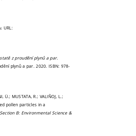
u
. URL:
statě z proudění plynů a par.
dění plynů a par. 2020. ISBN: 978-
, Ü.; MUSTATA, R.; VALIÑOJ, L.;
d pollen particles in a
 Section B: Environmental Science &