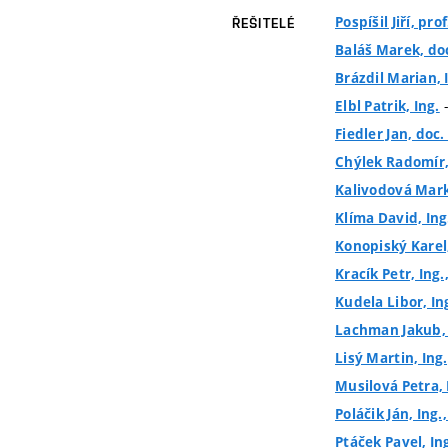
Pospíšil Jiří, prof
ŘEŠITELÉ
Baláš Marek, doc
Brázdil Marian, I
-
Elbl Patrik, Ing.
Fiedler Jan, doc. 
Chýlek Radomír, 
Kalivodová Mark
Klíma David, Ing
Konopiský Karel,
Kracík Petr, Ing.
Kudela Libor, Ing
Lachman Jakub, I
Lisý Martin, Ing.
Musilová Petra, 
Poláčik Ján, Ing.
Ptáček Pavel, In