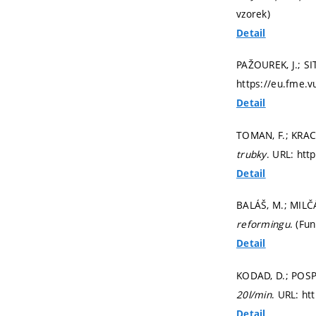
vzorek)
Detail
PAŽOUREK, J.; SIT
https://eu.fme.v
Detail
TOMAN, F.; KRACÍK
trubky
. URL: htt
Detail
BALÁŠ, M.; MILČÁ
reformingu
. (Fu
Detail
KODAD, D.; POSPÍ
20l/min
. URL: ht
Detail