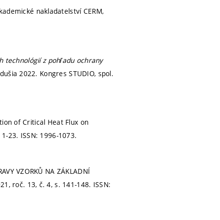
kademické nakladatelství CERM,
h technológií z pohľadu ochrany
dušia 2022. Kongres STUDIO, spol.
on of Critical Heat Flux on
. 1-23.
ISSN: 1996-1073.
 ÚPRAVY VZORKŮ NA ZÁKLADNÍ
21, roč. 13, č. 4,
s. 141-148.
ISSN: