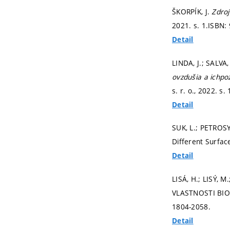
ŠKORPÍK, J.
Zdro
2021.
s. 1.
ISBN: 
Detail
LINDA, J.; SALVA,
ovzdušia a ichpo
s. r. o., 2022.
s. 
Detail
SUK, L.; PETROSY
Different Surfa
Detail
LISÁ, H.; LISÝ,
VLASTNOSTI BIO
1804-2058.
Detail