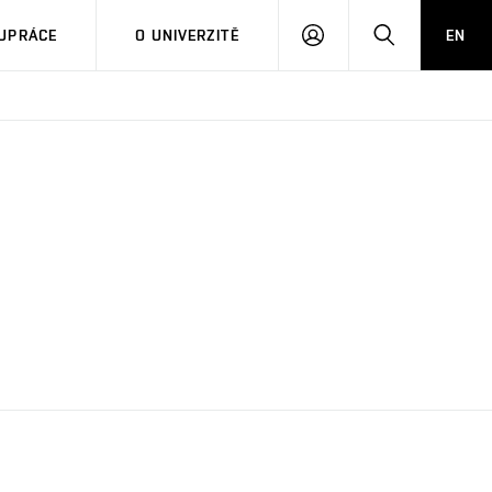
PŘIHLÁSIT
HLEDAT
UPRÁCE
O UNIVERZITĚ
EN
SE