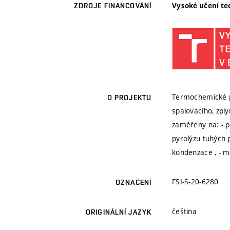
Vysoké učení te
ZDROJE FINANCOVÁNÍ
Termochemické př
O PROJEKTU
spalovacího, zpl
zaměřeny na: - po
pyrolýzu tuhých p
kondenzace , - 
FSI-S-20-6280
OZNAČENÍ
čeština
ORIGINÁLNÍ JAZYK