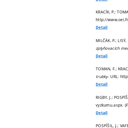
KRACÍK, P.; TOMAN
http://www.oei.f
Detail
MILČÁK, P.; LISÝ
zplyňovacích med
Detail
TOMAN, F.; KRACÍK
trubky
. URL: htt
Detail
RIGBY, J.; POSPÍŠ
vyzkumu.aspx. (F
Detail
POSPÍŠIL, J.; VAF