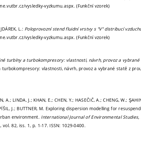
me.vutbr.cz/vysledky-vyzkumu.aspx. (Funkční vzorek)
AJDÁREK, L.:
Poloprovozní stend fluidní vrstvy s "V" distribucí vzduch
me.vutbr.cz/vysledky-vyzkumu.aspx. (Funkční vzorek)
né turbíny a turbokompresory: vlastnosti, návrh, provoz a vybrané 
a turbokompresory: vlastnosti, návrh, provoz a vybrané statě z prou
, A.; LINDA, J.; KHAN, E.; CHEN, Y.; HASEČIČ, A.; CHENG, W.; ŞAHINI
ÍŠIL, J.; BUTTNER, M. Exploring dispersion modelling for resuspende
urban environment.
International Journal of Environmental Studies,
 vol. 82, iss. 1,
p. 1-17.
ISSN: 1029-0400.