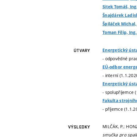
Sitek Tomáš, Ing.
Šnajdárek Ladisl
Špiláček Michal, 
Toman Filip, Ing.
Energetický úst
ÚTVARY
- odpovědné prac
EÚ-odbor energe
- interní (1.1.20
Energetický úst
- spolupříjemce 
Fakulta strojníh
- příjemce (1.1.2
MILČÁK, P.; HONZ
VÝSLEDKY
smyčka pro spal