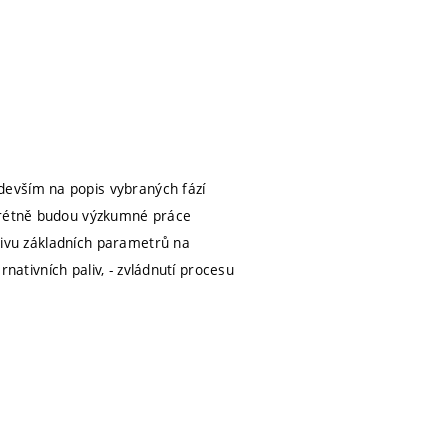
devším na popis vybraných fází
nkrétně budou výzkumné práce
vlivu základních parametrů na
rnativních paliv, - zvládnutí procesu