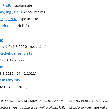
- spoluřešitel
, Ph.D.
- spoluřešitel
av, Ing., Ph.D.
- spoluřešitel
Ing., Ph.D.
- spoluřešitel
, Ph.D.
av
oviště (1.6.2020 - nezadáno)
tického inženýrství
20 - 31.12.2022)
av
(1.1.2020 - 31.12.2022)
o inženýrství
020 - 31.12.2022)
ÍČEK, Š.; LISÝ, M.; KRACÍK, P.; BALÁŠ, M.; LISÁ, H.; ELBL, P.; KALI
ování směsi vodíku a zemního plynu
. URL: http://www.oei.fme.vutbr