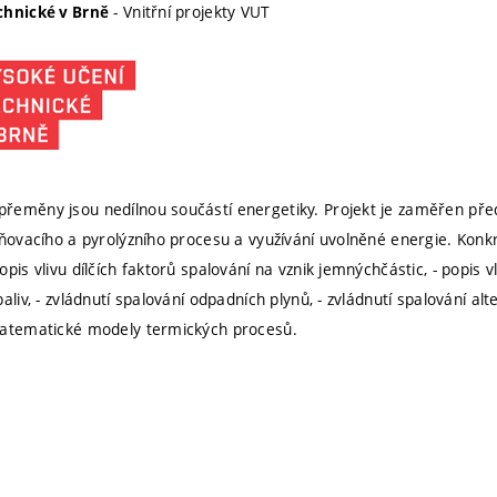
- Vnitřní projekty VUT
chnické v Brně
eměny jsou nedílnou součástí energetiky. Projekt je zaměřen pře
yňovacího a pyrolýzního procesu a využívání uvolněné energie. Ko
pis vlivu dílčích faktorů spalování na vznik jemnýchčástic, - popis 
aliv, - zvládnutí spalování odpadních plynů, - zvládnutí spalování alte
matematické modely termických procesů.