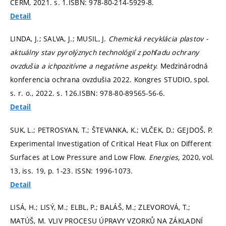
CERM, 2021.
s. 1.
ISBN: 978-80-214-5929-8.
Detail
LINDA, J.; SALVA, J.; MUSIL, J.
Chemická recyklácia plastov -
aktuálny stav pyrolýznych technológií z pohľadu ochrany
ovzdušia a ichpozitívne a negatívne aspekty.
Medzinárodná
konferencia ochrana ovzdušia 2022. Kongres STUDIO, spol.
s. r. o., 2022.
s. 126.
ISBN: 978-80-89565-56-6.
Detail
SUK, L.; PETROSYAN, T.; ŠTEVANKA, K.; VLČEK, D.; GEJDOŠ, P.
Experimental Investigation of Critical Heat Flux on Different
Surfaces at Low Pressure and Low Flow.
Energies,
2020, vol.
13, iss. 19,
p. 1-23.
ISSN: 1996-1073.
Detail
LISÁ, H.; LISÝ, M.; ELBL, P.; BALÁŠ, M.; ZLEVOROVÁ, T.;
MATÚŠ, M. VLIV PROCESU ÚPRAVY VZORKŮ NA ZÁKLADNÍ