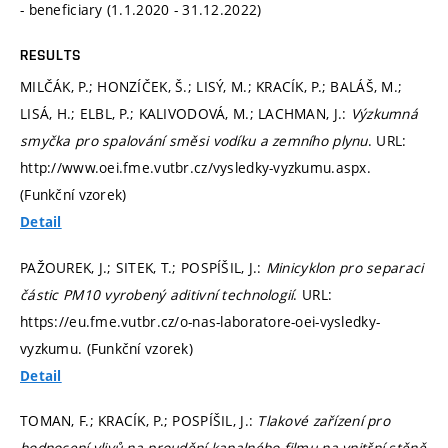
- beneficiary (1.1.2020 - 31.12.2022)
RESULTS
MILČÁK, P.; HONZÍČEK, Š.; LISÝ, M.; KRACÍK, P.; BALÁŠ, M.;
LISÁ, H.; ELBL, P.; KALIVODOVÁ, M.; LACHMAN, J.:
Výzkumná
smyčka pro spalování směsi vodíku a zemního plynu
. URL:
http://www.oei.fme.vutbr.cz/vysledky-vyzkumu.aspx.
(Funkční vzorek)
Detail
PAŽOUREK, J.; SITEK, T.; POSPÍŠIL, J.:
Minicyklon pro separaci
částic PM10 vyrobený aditivní technologií
. URL:
https://eu.fme.vutbr.cz/o-nas-laboratore-oei-vysledky-
vyzkumu. (Funkční vzorek)
Detail
TOMAN, F.; KRACÍK, P.; POSPÍŠIL, J.:
Tlakové zařízení pro
hodnocení vlivů na proudění kapalného filmu na vnitřní stěně