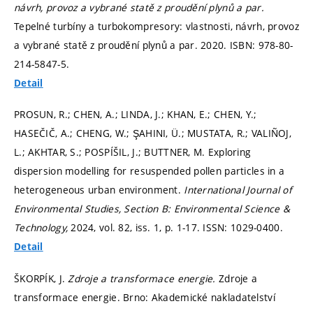
návrh, provoz a vybrané statě z proudění plynů a par.
Tepelné turbíny a turbokompresory: vlastnosti, návrh, provoz
a vybrané statě z proudění plynů a par. 2020. ISBN: 978-80-
214-5847-5.
Detail
PROSUN, R.; CHEN, A.; LINDA, J.; KHAN, E.; CHEN, Y.;
HASEČIČ, A.; CHENG, W.; ŞAHINI, Ü.; MUSTATA, R.; VALIÑOJ,
L.; AKHTAR, S.; POSPÍŠIL, J.; BUTTNER, M. Exploring
dispersion modelling for resuspended pollen particles in a
heterogeneous urban environment.
International Journal of
Environmental Studies, Section B: Environmental Science &
Technology,
2024, vol. 82, iss. 1,
p. 1-17.
ISSN: 1029-0400.
Detail
ŠKORPÍK, J.
Zdroje a transformace energie.
Zdroje a
transformace energie. Brno: Akademické nakladatelství