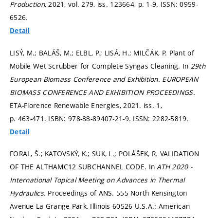
Production,
2021, vol. 279, iss. 123664,
p. 1-9.
ISSN: 0959-
6526.
Detail
LISÝ, M.; BALÁŠ, M.; ELBL, P.; LISÁ, H.; MILČÁK, P. Plant of
Mobile Wet Scrubber for Complete Syngas Cleaning. In
29th
European Biomass Conference and Exhibition.
EUROPEAN
BIOMASS CONFERENCE AND EXHIBITION PROCEEDINGS.
ETA-Florence Renewable Energies, 2021. iss. 1,
p. 463-471.
ISBN: 978-88-89407-21-9. ISSN: 2282-5819.
Detail
FORAL, Š.; KATOVSKÝ, K.; SUK, L.; POLÁŠEK, R. VALIDATION
OF THE ALTHAMC12 SUBCHANNEL CODE. In
ATH 2020 -
International Topical Meeting on Advances in Thermal
Hydraulics.
Proceedings of ANS. 555 North Kensington
Avenue La Grange Park, Illinois 60526 U.S.A.: American