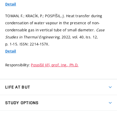
Detail
TOMAN, F.; KRACÍK, P.; POSPÍŠIL, J. Heat transfer during
condensation of water vapour in the presence of non-
condensable gas in vertical tube of small diameter.
Case
Studies in Thermal Engineering,
2022, vol. 40, iss. 12,
p. 1-15.
ISSN: 2214-157X.
Detail
Responsibility:
Pospíšil Jiří, prof. Ing., Ph.D.
LIFE AT BUT
BUT Ambience
STUDY OPTIONS
Spaces
Join BUT
Dormitories