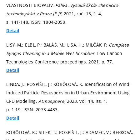
VLASTNOSTI BIOPALIV.
Paliva. Vysoká škola chemicko-
technologická v Praze JE JF,
2021, roč. 13, č. 4,
s. 141-148.
ISSN: 1804-2058.
Detail
LISÝ, M.; ELBL, P.; BALÁŠ, M.; LISÁ, H.; MILČÁK, P.
Complete
Syngas Cleaning in a Mobile Wet Scrubber.
Low Carbon
Technologies Conference proceedings. 2021.
p. 77.
Detail
LINDA, J.; POSPÍŠIL, J.; KÖBÖLOVÁ, K. Identification of Wind-
Induced Particle Resuspension in Urban Environment Using
CFD Modelling.
Atmosphere,
2023, vol. 14, iss. 1,
p. 1-19.
ISSN: 2073-4433.
Detail
KÖBÖLOVÁ, K.; SITEK, T.; POSPÍŠIL, J.; ADAMEC, V.; BERKOVÁ,