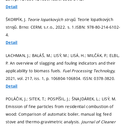
Detail
ŠKORPÍK, J.
Teorie lopatkových strojů.
Teorie lopatkových
strojů. Brno: CERM, s.r.o., 2022.
s. 1.
ISBN: 978-80-214-6102-
4.
Detail
LACHMAN, J.; BALÁŠ, M.; LISÝ, M.; LISÁ, H.; MILČÁK, P.; ELBL,
P. An overview of slagging and fouling indicators and their
applicability to biomass fuels.
Fuel Processing Technology,
2021, vol. 217, iss. 1,
p. 106804-106804.
ISSN: 0378-3820.
Detail
POLÁČIK, J.; SITEK, T.; POSPÍŠIL, J.; ŠNAJDÁREK, L.; LISÝ, M.
Emission of fine particles from residential combustion of
wood: Comparison of automatic boiler, manual log feed
stove and thermo-gravimetric analysis.
Journal of Cleaner