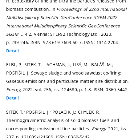
H. Ecotoxicity of fine and ultrafine particles released from
biomass combustion. In
Proceedings of 22nd International
Multidisciplinary Scientific GeoConference SGEM 2022.
International Multidisciplinary Scientific GeoConference
SGEM ...
4.2. Vienna: STEF92 Technology Ltd., 2023.
p. 239-246.
ISBN: 978-619-7603-50-7. ISSN: 1314-2704.
Detail
ELBL, P.; SITEK, T.; LACHMAN, J.; LISÝ, M.; BALÁŠ, M.;
POSPÍŠIL, J. Sewage sludge and wood sawdust co-firing:
Gaseous emissions and particulate matter size distribution.
Energy,
2022, vol. 256, iss. 124680,
p. 1-8.
ISSN: 0360-5442.
Detail
SITEK, T.; POSPÍŠIL, J.; POLÁČIK, J.; CHÝLEK, R.
Thermogravimetric analysis of solid biomass fuels and
corresponding emission of fine particles.
Energy,
2021, iss.
237,
p. 121609-121609.
ISSN: 0360-5442.