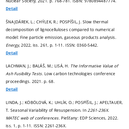
Nuclear Society, 2021.
p. 768-781.
ISBN: 9780894487774.
Detail
ŠNAJDÁREK, L.; CHÝLEK, R.; POSPÍŠIL, J. Slow thermal
decomposition of lignocelluloses compared to numerical
model: Fine particle emission, gaseous products analysis.
Energy,
2022, iss. 261,
p. 1-11.
ISSN: 0360-5442.
Detail
LACHMAN, J.; BALÁŠ, M.; LISÁ, H.
The Informative Value of
Ash Fusibility Tests.
Low carbon technologies conference
proceedings. 2021.
p. 68.
Detail
LINDA, J.; KÖBÖLOVÁ, K.; UHLÍK, O.; POSPÍŠIL, J.; APELTAUER,
T. Seasonal Variability of Resuspension. In
2261-236X.
MATEC web of conferences.
Piešťany: EDP Sciences, 2022.
iss. 1,
p. 1-11.
ISSN: 2261-236X.