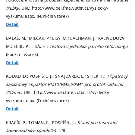
trubky
. URL: http://www.oei.fme.vutbr.cz/vysledky-
vyzkumu.aspx. (Funkční vzorek)
Detail
BALÁŠ, M.; MILČÁK, P.; LISÝ, M.; LACHMAN, J.; KALIVODOVÁ,
M.; ELBL, P.; LISÁ, H.:
Testovací jednotka parního reformingu
.
(Funkční vzorek)
Detail
KODAD, D.; POSPÍŠIL, J.; ŠNAJDÁREK, L.; SITEK, T.:
Třípatrový
kaskádový impaktor PM10/PM2,5/PM1 pro průtok vzduchu
20l/min
. URL: http://www.oei.fme.vutbr.cz/vysledky-
vyzkumu.aspx. (Funkční vzorek)
Detail
KRACÍK, P.; TOMAN, F.; POSPÍŠIL, J.:
Stand pro testování
kondenzačních výměníků
. URL: