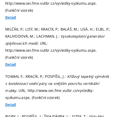
http://www.oei.fme.vutbr.cz/vysledky-vyzkumu.aspx.
(Funkční vzorek)
Detail
MILČÁK, P.; LISÝ, M.; KRACÍK, P.; BALÁŠ, M.; LISÁ, H.; ELBL, P.;
KALIVODOVÁ, M.; LACHMAN, J.:
Vysokoteplotní generátor
zplyňovacích medií
. URL:
http://www.oei.fme.vutbr.cz/vysledky-vyzkumu.aspx.
(Funkční vzorek)
Detail
TOMAN, F.; KRACÍK, P.; POSPÍŠIL, J.:
Křížový tepelný výměník
s kondenzací vodní páry na vnějším povrchu vertikální
trubky
. URL: http://www.oei.fme.vutbr.cz/vysledky-
vyzkumu.aspx. (Funkční vzorek)
Detail
RIGBY, J.; POSPÍŠIL, J.; ŠNAJDÁREK, L.; SITEK, T.:
Virtuální