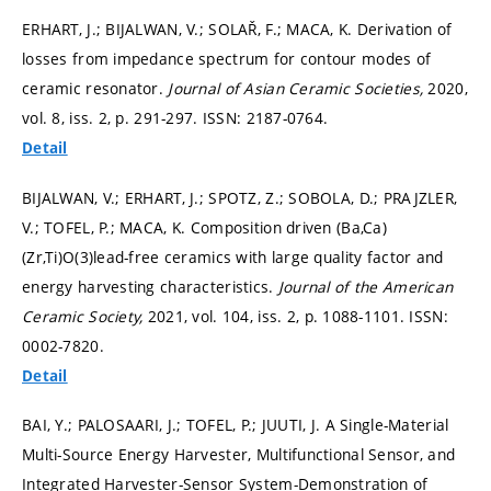
ERHART, J.; BIJALWAN, V.; SOLAŘ, F.; MACA, K. Derivation of
losses from impedance spectrum for contour modes of
ceramic resonator.
Journal of Asian Ceramic Societies,
2020,
vol. 8, iss. 2,
p. 291-297.
ISSN: 2187-0764.
Detail
BIJALWAN, V.; ERHART, J.; SPOTZ, Z.; SOBOLA, D.; PRAJZLER,
V.; TOFEL, P.; MACA, K. Composition driven (Ba,Ca)
(Zr,Ti)O(3)lead-free ceramics with large quality factor and
energy harvesting characteristics.
Journal of the American
Ceramic Society,
2021, vol. 104, iss. 2,
p. 1088-1101.
ISSN:
0002-7820.
Detail
BAI, Y.; PALOSAARI, J.; TOFEL, P.; JUUTI, J. A Single-Material
Multi-Source Energy Harvester, Multifunctional Sensor, and
Integrated Harvester-Sensor System-Demonstration of