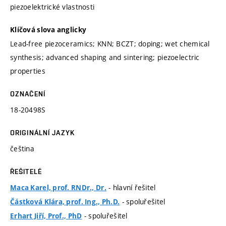
piezoelektrické vlastnosti
Klíčová slova anglicky
Lead-free piezoceramics; KNN; BCZT; doping; wet chemical
synthesis; advanced shaping and sintering; piezoelectric
properties
OZNAČENÍ
18-20498S
ORIGINÁLNÍ JAZYK
čeština
ŘEŠITELÉ
- hlavní řešitel
Maca Karel, prof. RNDr., Dr.
- spoluřešitel
Částková Klára, prof. Ing., Ph.D.
- spoluřešitel
Erhart Jiří, Prof., PhD