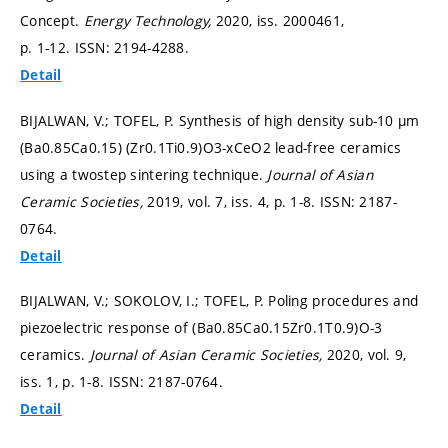
Concept.
Energy Technology,
2020, iss. 2000461,
p. 1-12.
ISSN: 2194-4288.
Detail
BIJALWAN, V.; TOFEL, P. Synthesis of high density sub-10 µm
(Ba0.85Ca0.15) (Zr0.1Ti0.9)O3-xCeO2 lead-free ceramics
using a twostep sintering technique.
Journal of Asian
Ceramic Societies,
2019, vol. 7, iss. 4,
p. 1-8.
ISSN: 2187-
0764.
Detail
BIJALWAN, V.; SOKOLOV, I.; TOFEL, P. Poling procedures and
piezoelectric response of (Ba0.85Ca0.15Zr0.1T0.9)O-3
ceramics.
Journal of Asian Ceramic Societies,
2020, vol. 9,
iss. 1,
p. 1-8.
ISSN: 2187-0764.
Detail