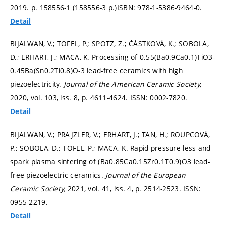
2019.
p. 158556-1 (158556-3 p.)
ISBN: 978-1-5386-9464-0.
Detail
BIJALWAN, V.; TOFEL, P.; SPOTZ, Z.; ČÁSTKOVÁ, K.; SOBOLA,
D.; ERHART, J.; MACA, K. Processing of 0.55(Ba0.9Ca0.1)TiO3-
0.45Ba(Sn0.2Ti0.8)O-3 lead-free ceramics with high
piezoelectricity.
Journal of the American Ceramic Society,
2020, vol. 103, iss. 8,
p. 4611-4624.
ISSN: 0002-7820.
Detail
BIJALWAN, V.; PRAJZLER, V.; ERHART, J.; TAN, H.; ROUPCOVÁ,
P.; SOBOLA, D.; TOFEL, P.; MACA, K. Rapid pressure-less and
spark plasma sintering of (Ba0.85Ca0.15Zr0.1T0.9)O3 lead-
free piezoelectric ceramics.
Journal of the European
Ceramic Society,
2021, vol. 41, iss. 4,
p. 2514-2523.
ISSN:
0955-2219.
Detail