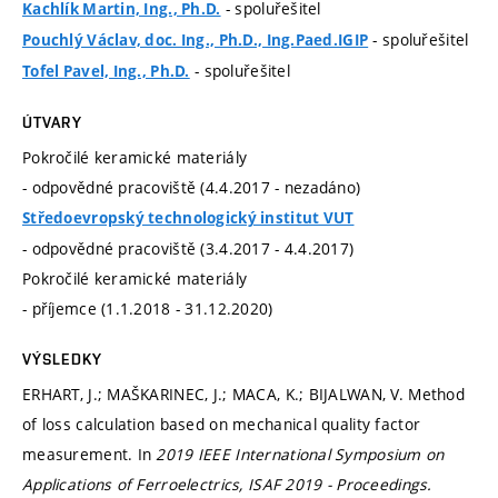
- spoluřešitel
Kachlík Martin, Ing., Ph.D.
- spoluřešitel
Pouchlý Václav, doc. Ing., Ph.D., Ing.Paed.IGIP
- spoluřešitel
Tofel Pavel, Ing., Ph.D.
ÚTVARY
Pokročilé keramické materiály
- odpovědné pracoviště (4.4.2017 - nezadáno)
Středoevropský technologický institut VUT
- odpovědné pracoviště (3.4.2017 - 4.4.2017)
Pokročilé keramické materiály
- příjemce (1.1.2018 - 31.12.2020)
VÝSLEDKY
ERHART, J.; MAŠKARINEC, J.; MACA, K.; BIJALWAN, V. Method
of loss calculation based on mechanical quality factor
measurement. In
2019 IEEE International Symposium on
Applications of Ferroelectrics, ISAF 2019 - Proceedings.