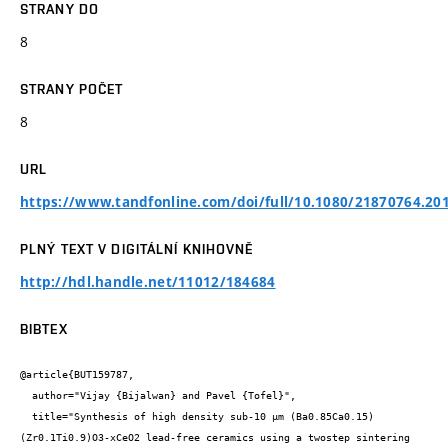
STRANY DO
8
STRANY POČET
8
URL
https://www.tandfonline.com/doi/full/10.1080/21870764.20
PLNÝ TEXT V DIGITÁLNÍ KNIHOVNĚ
http://hdl.handle.net/11012/184684
BIBTEX
@article{BUT159787,

  author="Vijay {Bijalwan} and Pavel {Tofel}",

  title="Synthesis of high density sub-10 µm (Ba0.85Ca0.15) 
(Zr0.1Ti0.9)O3-xCeO2 lead-free ceramics using a twostep sintering 