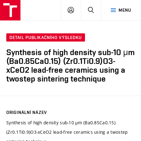
VUT
PŘIHLÁSIT
HLEDAT
MENU
SE
DETAIL PUBLIKAČNÍHO VÝSLEDKU
Synthesis of high density sub-10 µm
(Ba0.85Ca0.15) (Zr0.1Ti0.9)O3-
xCeO2 lead-free ceramics using a
twostep sintering technique
ORIGINÁLNÍ NÁZEV
Synthesis of high density sub-10 µm (Ba0.85Ca0.15)
(Zr0.1Ti0.9)O3-xCeO2 lead-free ceramics using a twostep