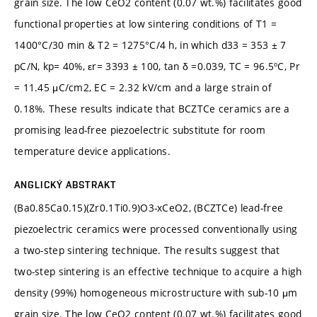
grain size. The low CeO2 content (0.07 wt.%) facilitates good
functional properties at low sintering conditions of T1 =
1400°C/30 min & T2 = 1275°C/4 h, in which d33 = 353 ± 7
pC/N, kp= 40%, εr= 3393 ± 100, tan δ =0.039, TC = 96.5ºC, Pr
= 11.45 μC/cm2, EC = 2.32 kV/cm and a large strain of
0.18%. These results indicate that BCZTCe ceramics are a
promising lead-free piezoelectric substitute for room
temperature device applications.
ANGLICKÝ ABSTRAKT
(Ba0.85Ca0.15)(Zr0.1Ti0.9)O3-xCeO2, (BCZTCe) lead-free
piezoelectric ceramics were processed conventionally using
a two-step sintering technique. The results suggest that
two-step sintering is an effective technique to acquire a high
density (99%) homogeneous microstructure with sub-10 μm
grain size. The low CeO2 content (0.07 wt.%) facilitates good