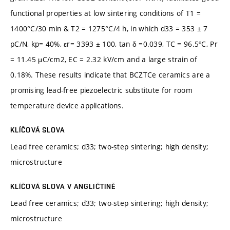
functional properties at low sintering conditions of T1 =
1400°C/30 min & T2 = 1275°C/4 h, in which d33 = 353 ± 7
pC/N, kp= 40%, εr= 3393 ± 100, tan δ =0.039, TC = 96.5ºC, Pr
= 11.45 μC/cm2, EC = 2.32 kV/cm and a large strain of
0.18%. These results indicate that BCZTCe ceramics are a
promising lead-free piezoelectric substitute for room
temperature device applications.
KLÍČOVÁ SLOVA
Lead free ceramics; d33; two-step sintering; high density;
microstructure
KLÍČOVÁ SLOVA V ANGLIČTINĚ
Lead free ceramics; d33; two-step sintering; high density;
microstructure