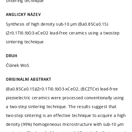
sintering technique
ANGLICKÝ NÁZEV
Synthesis of high density sub-10 µm (Ba0.85Ca0.15)
(Zr0.1Ti0.9)O3-xCeO2 lead-free ceramics using a twostep
sintering technique
DRUH
Článek WoS
ORIGINÁLNÍ ABSTRAKT
(Ba0.85Ca0.15)(Zr0.1Ti0.9)O3-xCeO2, (BCZTCe) lead-free
piezoelectric ceramics were processed conventionally using
a two-step sintering technique. The results suggest that
two-step sintering is an effective technique to acquire a high
density (99%) homogeneous microstructure with sub-10 μm