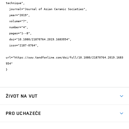
technique",

  journal="Journal of Asian Ceramic Societies",

  year="2019",

  volume="7",

  number="4",

  pages="1--8",

  doi="10.1080/21870764.2019.1683954",

  issn="2187-0764",

url="https://www.tandfonline.com/doi/full/10.1080/21870764.2019.1683
954"

}
ŽIVOT NA VUT
Atmosféra VUT
PRO UCHAZEČE
Prostory školy
Proč na VUT
Koleje