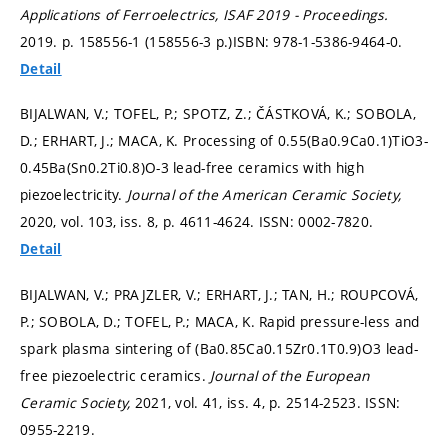
Applications of Ferroelectrics, ISAF 2019 - Proceedings.
2019.
p. 158556-1 (158556-3 p.)
ISBN: 978-1-5386-9464-0.
Detail
BIJALWAN, V.; TOFEL, P.; SPOTZ, Z.; ČÁSTKOVÁ, K.; SOBOLA,
D.; ERHART, J.; MACA, K. Processing of 0.55(Ba0.9Ca0.1)TiO3-
0.45Ba(Sn0.2Ti0.8)O-3 lead-free ceramics with high
piezoelectricity.
Journal of the American Ceramic Society,
2020, vol. 103, iss. 8,
p. 4611-4624.
ISSN: 0002-7820.
Detail
BIJALWAN, V.; PRAJZLER, V.; ERHART, J.; TAN, H.; ROUPCOVÁ,
P.; SOBOLA, D.; TOFEL, P.; MACA, K. Rapid pressure-less and
spark plasma sintering of (Ba0.85Ca0.15Zr0.1T0.9)O3 lead-
free piezoelectric ceramics.
Journal of the European
Ceramic Society,
2021, vol. 41, iss. 4,
p. 2514-2523.
ISSN:
0955-2219.