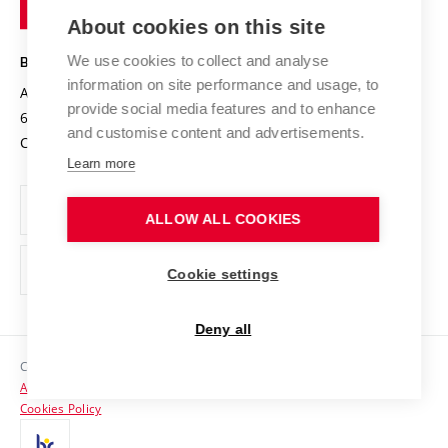
of
Entrepreneurial University / ContriBUTe
Knowledge Transfer
University Networks
About cookies on this site
Technology
Safe University
Open Science
Cooperation with Schools
We use cookies to collect and analyse
BRNO UNIVERSITY OF TECHNOLOGY
Organization Structure
Projects
information on site performance and usage, to
Antonínská 548/1
www.vut.cz
provide social media features and to enhance
Projects from Structural Funds
602 00 Brno
vut@vutbr.cz
Official notice board
and customise content and advertisements.
Czech Republic
Specific University Research
Personal Data Protection
Learn more
Career at BUT
ALLOW ALL COOKIES
Support and development of employees and students
Equal opportunities
Cookie settings
Social Safety
Deny all
HR Award
Copyright © 2026 VUT
Accessibility Statement
Contacts
Cookies Policy
Media