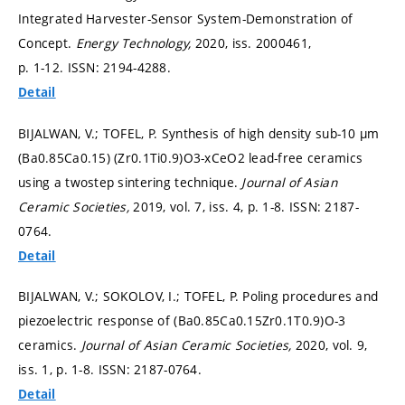
Integrated Harvester-Sensor System-Demonstration of
Concept.
Energy Technology,
2020, iss. 2000461,
p. 1-12.
ISSN: 2194-4288.
Detail
BIJALWAN, V.; TOFEL, P. Synthesis of high density sub-10 µm
(Ba0.85Ca0.15) (Zr0.1Ti0.9)O3-xCeO2 lead-free ceramics
using a twostep sintering technique.
Journal of Asian
Ceramic Societies,
2019, vol. 7, iss. 4,
p. 1-8.
ISSN: 2187-
0764.
Detail
BIJALWAN, V.; SOKOLOV, I.; TOFEL, P. Poling procedures and
piezoelectric response of (Ba0.85Ca0.15Zr0.1T0.9)O-3
ceramics.
Journal of Asian Ceramic Societies,
2020, vol. 9,
iss. 1,
p. 1-8.
ISSN: 2187-0764.
Detail