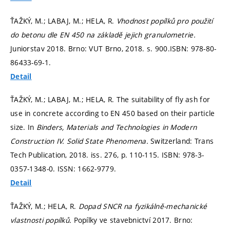
ŤAŽKÝ, M.; LABAJ, M.; HELA, R.
Vhodnost popílků pro použití
do betonu dle EN 450 na základě jejich granulometrie.
Juniorstav 2018. Brno: VUT Brno, 2018.
s. 900.
ISBN: 978-80-
86433-69-1.
Detail
ŤAŽKÝ, M.; LABAJ, M.; HELA, R. The suitability of fly ash for
use in concrete according to EN 450 based on their particle
size. In
Binders, Materials and Technologies in Modern
Construction IV.
Solid State Phenomena.
Switzerland: Trans
Tech Publication, 2018. iss. 276,
p. 110-115.
ISBN: 978-3-
0357-1348-0. ISSN: 1662-9779.
Detail
ŤAŽKÝ, M.; HELA, R.
Dopad SNCR na fyzikálně-mechanické
vlastnosti popílků.
Popílky ve stavebnictví 2017. Brno: