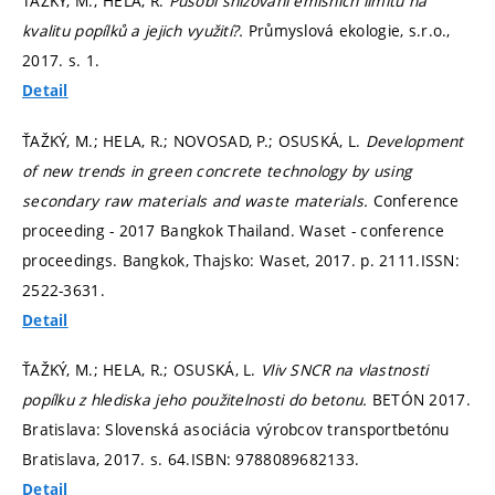
ŤAŽKÝ, M.; HELA, R.
Působí snižování emisních limitů na
kvalitu popílků a jejich využití?.
Průmyslová ekologie, s.r.o.,
2017.
s. 1.
Detail
ŤAŽKÝ, M.; HELA, R.; NOVOSAD, P.; OSUSKÁ, L.
Development
of new trends in green concrete technology by using
secondary raw materials and waste materials.
Conference
proceeding - 2017 Bangkok Thailand. Waset - conference
proceedings. Bangkok, Thajsko: Waset, 2017.
p. 2111.
ISSN:
2522-3631.
Detail
ŤAŽKÝ, M.; HELA, R.; OSUSKÁ, L.
Vliv SNCR na vlastnosti
popílku z hlediska jeho použitelnosti do betonu.
BETÓN 2017.
Bratislava: Slovenská asociácia výrobcov transportbetónu
Bratislava, 2017.
s. 64.
ISBN: 9788089682133.
Detail