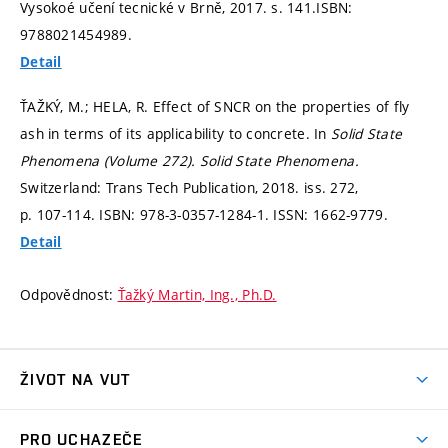
Vysokoé učení tecnické v Brně, 2017.
s. 141.
ISBN:
9788021454989.
Detail
ŤAŽKÝ, M.; HELA, R. Effect of SNCR on the properties of fly
ash in terms of its applicability to concrete. In
Solid State
Phenomena (Volume 272).
Solid State Phenomena.
Switzerland: Trans Tech Publication, 2018. iss. 272,
p. 107-114.
ISBN: 978-3-0357-1284-1. ISSN: 1662-9779.
Detail
Odpovědnost:
Ťažký Martin, Ing., Ph.D.
ŽIVOT NA VUT
Atmosféra VUT
PRO UCHAZEČE