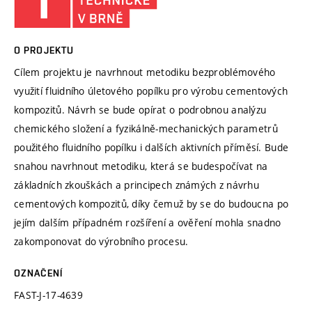
O PROJEKTU
Cílem projektu je navrhnout metodiku bezproblémového
využití fluidního úletového popílku pro výrobu cementových
kompozitů. Návrh se bude opírat o podrobnou analýzu
chemického složení a fyzikálně-mechanických parametrů
použitého fluidního popílku i dalších aktivních příměsí. Bude
snahou navrhnout metodiku, která se budespočívat na
základních zkouškách a principech známých z návrhu
cementových kompozitů, díky čemuž by se do budoucna po
jejím dalším případném rozšíření a ověření mohla snadno
zakomponovat do výrobního procesu.
OZNAČENÍ
FAST-J-17-4639