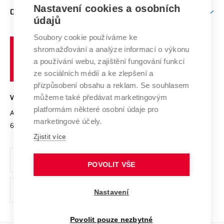
Zpracování osobních údajů uchazečů o studium
Firemní spolupráce
Mezinárodní vědecká rada
Nastavení cookies a osobních
O UNIVERZITĚ
Doktorské studium
Podpora podnikání
E-přihláška
údajů
Zahraniční spolupráce
Systém zajišťování kvality výzkumu
Profil univerzity
Spolupráce se školami
Soubory cookie používáme ke
Vysoké
Výzkumné infrastruktury
shromažďování a analýze informací o výkonu
Udržitelná univerzita
učení
Služby univerzity
Transfer znalostí
a používání webu, zajištění fungování funkcí
technické
Podnikavá univerzita / ContriBUTe
Mezinárodní dohody
ze sociálních médií a ke zlepšení a
Open Science
v
Bezpečná univerzita
přizpůsobení obsahu a reklam. Se souhlasem
Univerzitní sítě
Brně
Projekty
můžeme také předávat marketingovým
VYSOKÉ UČENÍ TECHNICKÉ V BRNĚ
Vyznamenání
platformám některé osobní údaje pro
Projekty ze strukturálních fondů
Antonínská 548/1
www.vut.cz
marketingové účely.
Organizační struktura
602 00 Brno
vut@vutbr.cz
Specifický výzkum
Zjistit více
Úřední deska
Ochrana osobních údajů
POVOLIT VŠE
(externí
Pracovní příležitosti
Nastavení
odkaz)
Podpora a rozvoj zaměstnanců a studujících
Povolit pouze nezbytné
Rovné příležitosti