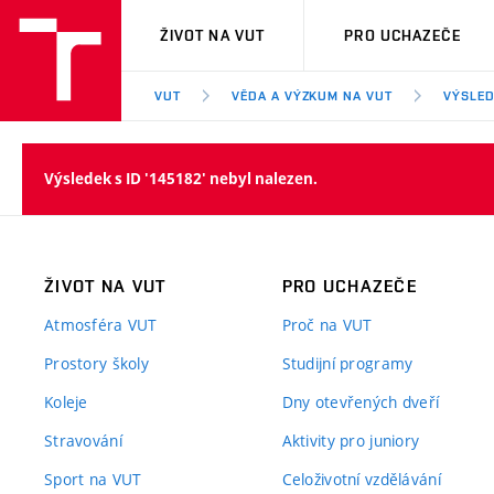
VUT
ŽIVOT NA VUT
PRO UCHAZEČE
VUT
VĚDA A VÝZKUM NA VUT
VÝSLED
Výsledek s ID '145182' nebyl nalezen.
ŽIVOT NA VUT
PRO UCHAZEČE
Atmosféra VUT
Proč na VUT
Prostory školy
Studijní programy
Koleje
Dny otevřených dveří
Stravování
Aktivity pro juniory
Sport na VUT
Celoživotní vzdělávání