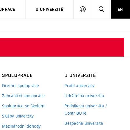
PŘIHLÁSIT
HLEDAT
UPRÁCE
O UNIVERZITĚ
EN
SE
SPOLUPRÁCE
O UNIVERZITĚ
Firemní spolupráce
Profil univerzity
Zahraniční spolupráce
Udržitelná univerzita
Spolupráce se školami
Podnikavá univerzita /
ContriBUTe
Služby univerzity
Bezpečná univerzita
Mezinárodní dohody