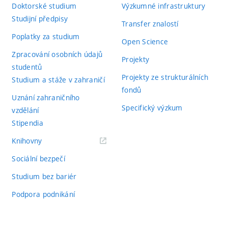
Doktorské studium
Výzkumné infrastruktury
Studijní předpisy
Transfer znalostí
Poplatky za studium
Open Science
Zpracování osobních údajů
Projekty
studentů
Projekty ze strukturálních
Studium a stáže v zahraničí
fondů
Uznání zahraničního
Specifický výzkum
vzdělání
Stipendia
(externí
Knihovny
odkaz)
Sociální bezpečí
Studium bez bariér
Podpora podnikání