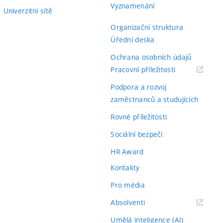
Vyznamenání
Univerzitní sítě
Organizační struktura
Úřední deska
Ochrana osobních údajů
(externí
Pracovní příležitosti
odkaz)
Podpora a rozvoj
zaměstnanců a studujících
Rovné příležitosti
Sociální bezpečí
HR Award
Kontakty
Pro média
(externí
Absolventi
odkaz)
Umělá inteligence (AI)