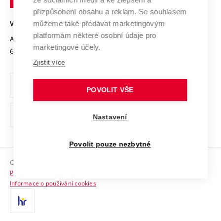
Open Science
v
Bezpečná univerzita
přizpůsobení obsahu a reklam. Se souhlasem
Univerzitní sítě
Brně
Projekty
můžeme také předávat marketingovým
VYSOKÉ UČENÍ TECHNICKÉ V BRNĚ
Vyznamenání
platformám některé osobní údaje pro
Projekty ze strukturálních fondů
Antonínská 548/1
www.vut.cz
marketingové účely.
Organizační struktura
602 00 Brno
vut@vutbr.cz
Specifický výzkum
Zjistit více
Úřední deska
Ochrana osobních údajů
POVOLIT VŠE
(externí
Pracovní příležitosti
Nastavení
odkaz)
Podpora a rozvoj zaměstnanců a studujících
Povolit pouze nezbytné
Rovné příležitosti
Copyright © 2026 VUT
Sociální bezpečí
Prohlášení o přístupnosti
HR Award
Informace o používání cookies
Kontakty