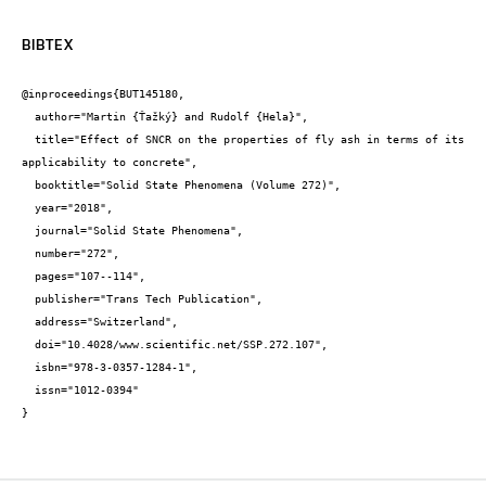
BIBTEX
@inproceedings{BUT145180,

  author="Martin {Ťažký} and Rudolf {Hela}",

  title="Effect of SNCR on the properties of fly ash in terms of its 
applicability to concrete",

  booktitle="Solid State Phenomena (Volume 272)",

  year="2018",

  journal="Solid State Phenomena",

  number="272",

  pages="107--114",

  publisher="Trans Tech Publication",

  address="Switzerland",

  doi="10.4028/www.scientific.net/SSP.272.107",

  isbn="978-3-0357-1284-1",

  issn="1012-0394"

}