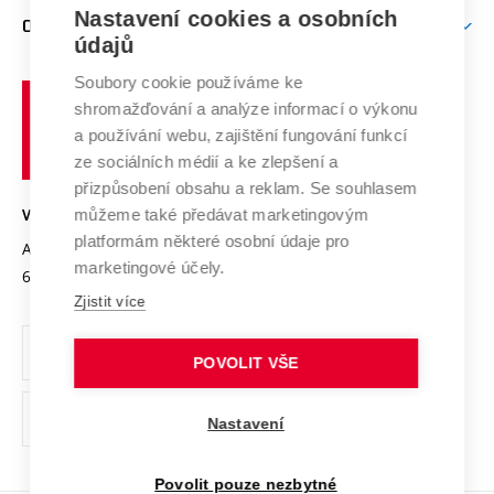
Zpracování osobních údajů uchazečů o studium
Firemní spolupráce
Mezinárodní vědecká rada
Nastavení cookies a osobních
O UNIVERZITĚ
Doktorské studium
Podpora podnikání
E-přihláška
údajů
Zahraniční spolupráce
Systém zajišťování kvality výzkumu
Profil univerzity
Spolupráce se školami
Soubory cookie používáme ke
Vysoké
Výzkumné infrastruktury
shromažďování a analýze informací o výkonu
Udržitelná univerzita
učení
Služby univerzity
Transfer znalostí
a používání webu, zajištění fungování funkcí
technické
Podnikavá univerzita / ContriBUTe
Mezinárodní dohody
ze sociálních médií a ke zlepšení a
Open Science
v
Bezpečná univerzita
přizpůsobení obsahu a reklam. Se souhlasem
Univerzitní sítě
Brně
Projekty
můžeme také předávat marketingovým
VYSOKÉ UČENÍ TECHNICKÉ V BRNĚ
Vyznamenání
platformám některé osobní údaje pro
Projekty ze strukturálních fondů
Antonínská 548/1
www.vut.cz
marketingové účely.
Organizační struktura
602 00 Brno
vut@vutbr.cz
Specifický výzkum
Zjistit více
Úřední deska
Ochrana osobních údajů
POVOLIT VŠE
(externí
Pracovní příležitosti
Nastavení
odkaz)
Podpora a rozvoj zaměstnanců a studujících
Povolit pouze nezbytné
Rovné příležitosti