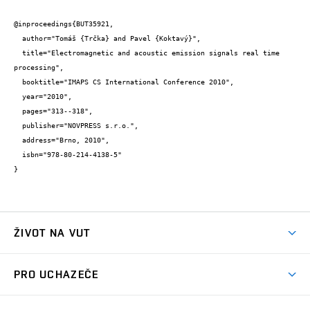
@inproceedings{BUT35921,

  author="Tomáš {Trčka} and Pavel {Koktavý}",

  title="Electromagnetic and acoustic emission signals real time 
processing",

  booktitle="IMAPS CS International Conference 2010",

  year="2010",

  pages="313--318",

  publisher="NOVPRESS s.r.o.",

  address="Brno, 2010",

  isbn="978-80-214-4138-5"

}
ŽIVOT NA VUT
Atmosféra VUT
PRO UCHAZEČE
Prostory školy
Proč na VUT