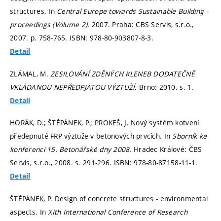
structures. In
Central Europe towards Sustainable Building -
proceedings (Volume 2).
2007. Praha: CBS Servis, s.r.o.,
2007.
p. 758-765.
ISBN: 978-80-903807-8-3.
Detail
ZLÁMAL, M.
ZESILOVÁNÍ ZDĚNÝCH KLENEB DODATEČNĚ
VKLÁDANOU NEPŘEDPJATOU VÝZTUŽÍ.
Brno: 2010.
s. 1.
Detail
HORÁK, D.; ŠTĚPÁNEK, P.; PROKEŠ, J. Nový systém kotvení
předepnuté FRP výztuže v betonových prvcích. In
Sborník ke
konferenci 15. Betonářské dny 2008.
Hradec Králové: ČBS
Servis, s.r.o., 2008.
s. 291-296.
ISBN: 978-80-87158-11-1.
Detail
ŠTĚPÁNEK, P. Design of concrete structures - environmental
aspects. In
XIth International Conference of Research