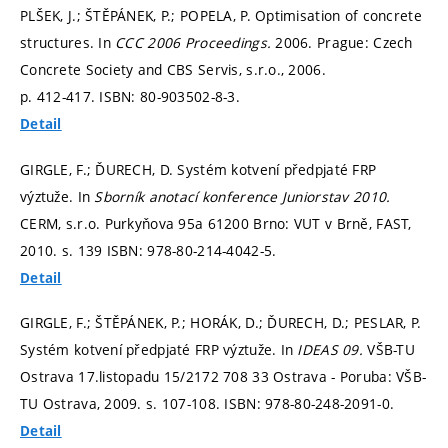
PLŠEK, J.; ŠTĚPÁNEK, P.; POPELA, P. Optimisation of concrete
structures. In
CCC 2006 Proceedings.
2006. Prague: Czech
Concrete Society and CBS Servis, s.r.o., 2006.
p. 412-417.
ISBN: 80-903502-8-3.
Detail
GIRGLE, F.; ĎURECH, D. Systém kotvení předpjaté FRP
výztuže. In
Sborník anotací konference Juniorstav 2010.
CERM, s.r.o. Purkyňova 95a 61200 Brno: VUT v Brně, FAST,
2010.
s. 139
ISBN: 978-80-214-4042-5.
Detail
GIRGLE, F.; ŠTĚPÁNEK, P.; HORÁK, D.; ĎURECH, D.; PESLAR, P.
Systém kotvení předpjaté FRP výztuže. In
IDEAS 09.
VŠB-TU
Ostrava 17.listopadu 15/2172 708 33 Ostrava - Poruba: VŠB-
TU Ostrava, 2009.
s. 107-108.
ISBN: 978-80-248-2091-0.
Detail