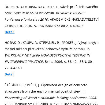
ĎURECH, D.; HORÁK, D.; GIRGLE, F. Návrh prefabrikovaného
prvku vyztuženého GFRP výztuží. In
Sborník anotací
konference Juniorstav 2010.
AKADEMICKÉ NAKLADATELSTVÍ
CERM s.r.o., 2010.
s. 136
ISBN: 978-80-214-4042-5.
Detail
HORÁK, D.; KRŮPA, P.; ŠTĚPÁNEK, P.; PROKEŠ, J. Vývoj nových
metod měření přetvoření nekovové výztuže betonu. In
WORKSHOP NDT 2006 NON-DESTRUCTIVE TESTING IN
ENGINEERING PRACTICE.
Brno: 2006.
s. 38-42.
ISBN: 80-
7204-487-7.
Detail
ŠTĚPÁNEK, P.; PLŠEK, J. Optimized design of concrete
structures from the environmental point of view. In
Proceeding of World sustainable building conference 2008.
2008. Melbourne: CIB, 2008.
p. 1-8.
ISBN: 978-0-646-50372-