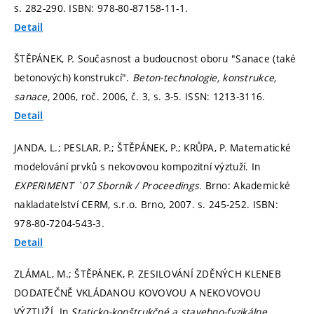
s. 282-290.
ISBN: 978-80-87158-11-1.
Detail
ŠTĚPÁNEK, P. Současnost a budoucnost oboru "Sanace (také
betonových) konstrukcí".
Beton-technologie, konstrukce,
sanace,
2006, roč. 2006, č. 3,
s. 3-5.
ISSN: 1213-3116.
Detail
JANDA, L.; PESLAR, P.; ŠTĚPÁNEK, P.; KRŮPA, P. Matematické
modelování prvků s nekovovou kompozitní výztuží. In
EXPERIMENT `07 Sborník / Proceedings.
Brno: Akademické
nakladatelství CERM, s.r.o. Brno, 2007.
s. 245-252.
ISBN:
978-80-7204-543-3.
Detail
ZLÁMAL, M.; ŠTĚPÁNEK, P. ZESILOVÁNÍ ZDĚNÝCH KLENEB
DODATEČNĚ VKLÁDANOU KOVOVOU A NEKOVOVOU
VÝZTUŽÍ. In
Staticko-konštrukčné a stavebno-fyzikálne