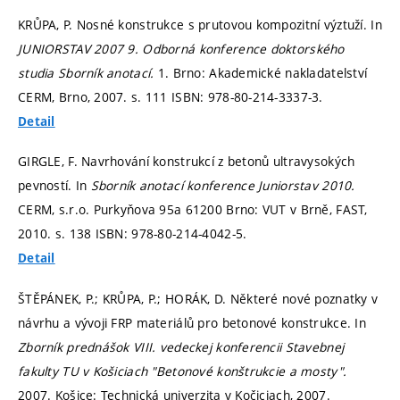
KRŮPA, P. Nosné konstrukce s prutovou kompozitní výztuží. In
JUNIORSTAV 2007 9. Odborná konference doktorského
studia Sborník anotací.
1. Brno: Akademické nakladatelství
CERM, Brno, 2007.
s. 111
ISBN: 978-80-214-3337-3.
Detail
GIRGLE, F. Navrhování konstrukcí z betonů ultravysokých
pevností. In
Sborník anotací konference Juniorstav 2010.
CERM, s.r.o. Purkyňova 95a 61200 Brno: VUT v Brně, FAST,
2010.
s. 138
ISBN: 978-80-214-4042-5.
Detail
ŠTĚPÁNEK, P.; KRŮPA, P.; HORÁK, D. Některé nové poznatky v
návrhu a vývoji FRP materiálů pro betonové konstrukce. In
Zborník prednášok VIII. vedeckej konferencii Stavebnej
fakulty TU v Košiciach "Betonové konštrukcie a mosty".
2007. Košice: Technická univerzita v Kočiciach, 2007.