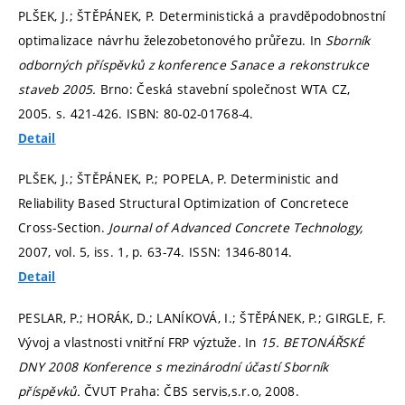
PLŠEK, J.; ŠTĚPÁNEK, P. Deterministická a pravděpodobnostní
optimalizace návrhu železobetonového průřezu. In
Sborník
odborných příspěvků z konference Sanace a rekonstrukce
staveb 2005.
Brno: Česká stavební společnost WTA CZ,
2005.
s. 421-426.
ISBN: 80-02-01768-4.
Detail
PLŠEK, J.; ŠTĚPÁNEK, P.; POPELA, P. Deterministic and
Reliability Based Structural Optimization of Concretece
Cross-Section.
Journal of Advanced Concrete Technology,
2007, vol. 5, iss. 1,
p. 63-74.
ISSN: 1346-8014.
Detail
PESLAR, P.; HORÁK, D.; LANÍKOVÁ, I.; ŠTĚPÁNEK, P.; GIRGLE, F.
Vývoj a vlastnosti vnitřní FRP výztuže. In
15. BETONÁŘSKÉ
DNY 2008 Konference s mezinárodní účastí Sborník
příspěvků.
ČVUT Praha: ČBS servis,s.r.o, 2008.