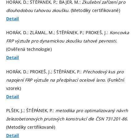
HORÁK, D.; ŠTĚPÁNEK, P.; BAJER, M.:
Zkušební zařízení pro
dlouhodobou tahovou zkoušku
. (Metodiky certifikované)
Detail
HORÁK, D.; ZLÁMAL, M.; ŠTĚPÁNEK, P.; PROKEŠ, J.:
Koncovka
FRP výztuže pro dynamickou zkoušku tahové pevnosti
.
(Ověřená technologie)
Detail
HORÁK, D.; PROKEŠ, J.; ŠTĚPÁNEK, P.:
Přechodový kus pro
napojení FRP výztuže na předpínací ocelové lano
. (Funkční
vzorek)
Detail
PLŠEK, J.; ŠTĚPÁNEK, P.:
metodika pro optimalizovaný návrh
železobetonových prutových konstrukcí dle ČSN 731201-86
.
(Metodiky certifikované)
Detail