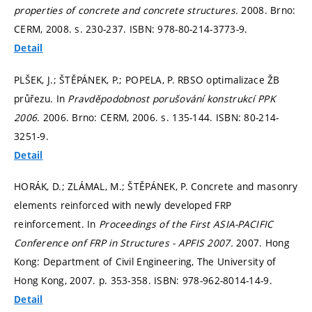
properties of concrete and concrete structures.
2008. Brno:
CERM, 2008.
s. 230-237.
ISBN: 978-80-214-3773-9.
Detail
PLŠEK, J.; ŠTĚPÁNEK, P.; POPELA, P. RBSO optimalizace ŽB
průřezu. In
Pravděpodobnost porušování konstrukcí PPK
2006.
2006. Brno: CERM, 2006.
s. 135-144.
ISBN: 80-214-
3251-9.
Detail
HORÁK, D.; ZLÁMAL, M.; ŠTĚPÁNEK, P. Concrete and masonry
elements reinforced with newly developed FRP
reinforcement. In
Proceedings of the First ASIA-PACIFIC
Conference onf FRP in Structures - APFIS 2007.
2007. Hong
Kong: Department of Civil Engineering, The University of
Hong Kong, 2007.
p. 353-358.
ISBN: 978-962-8014-14-9.
Detail