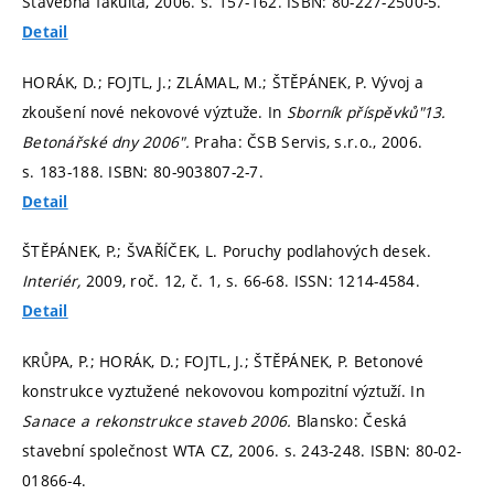
Stavebná fakulta, 2006.
s. 157-162.
ISBN: 80-227-2500-5.
Detail
HORÁK, D.; FOJTL, J.; ZLÁMAL, M.; ŠTĚPÁNEK, P. Vývoj a
zkoušení nové nekovové výztuže. In
Sborník příspěvků"13.
Betonářské dny 2006".
Praha: ČSB Servis, s.r.o., 2006.
s. 183-188.
ISBN: 80-903807-2-7.
Detail
ŠTĚPÁNEK, P.; ŠVAŘÍČEK, L. Poruchy podlahových desek.
Interiér,
2009, roč. 12, č. 1,
s. 66-68.
ISSN: 1214-4584.
Detail
KRŮPA, P.; HORÁK, D.; FOJTL, J.; ŠTĚPÁNEK, P. Betonové
konstrukce vyztužené nekovovou kompozitní výztuží. In
Sanace a rekonstrukce staveb 2006.
Blansko: Česká
stavební společnost WTA CZ, 2006.
s. 243-248.
ISBN: 80-02-
01866-4.