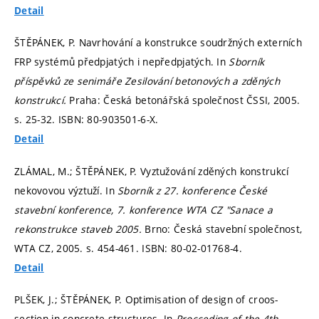
Detail
ŠTĚPÁNEK, P. Navrhování a konstrukce soudržných externích
FRP systémů předpjatých i nepředpjatých. In
Sborník
příspěvků ze senimáře Zesilování betonových a zděných
konstrukcí.
Praha: Česká betonářská společnost ČSSI, 2005.
s. 25-32.
ISBN: 80-903501-6-X.
Detail
ZLÁMAL, M.; ŠTĚPÁNEK, P. Vyztužování zděných konstrukcí
nekovovou výztuží. In
Sborník z 27. konference České
stavební konference, 7. konference WTA CZ "Sanace a
rekonstrukce staveb 2005.
Brno: Česká stavební společnost,
WTA CZ, 2005.
s. 454-461.
ISBN: 80-02-01768-4.
Detail
PLŠEK, J.; ŠTĚPÁNEK, P. Optimisation of design of croos-
section in concrete structures. In
Procceding of the 4th