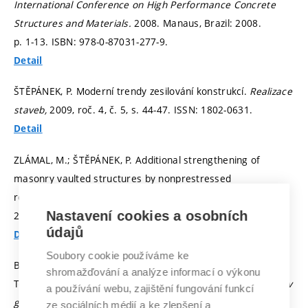
International Conference on High Performance Concrete
Structures and Materials.
2008. Manaus, Brazil: 2008.
p. 1-13.
ISBN: 978-0-87031-277-9.
Detail
ŠTĚPÁNEK, P. Moderní trendy zesilování konstrukcí.
Realizace
staveb,
2009, roč. 4, č. 5,
s. 44-47.
ISSN: 1802-0631.
Detail
ZLÁMAL, M.; ŠTĚPÁNEK, P. Additional strengthening of
masonry vaulted structures by nonprestressed
reinforcement.
Architecture Civil Engineering Environment,
Nastavení cookies a osobních
2009, vol. 2, iss. 3,
p. 85-90.
ISSN: 1899-0142.
údajů
Detail
Soubory cookie používáme ke
BUREŠ, J.; KRATOCHVÍL, R.; ŠVÁBENSKÝ, O.; WEIGEL, J.
shromažďování a analýze informací o výkonu
Testování metody RTK na VUT v Brně. In
Družicové metody v
a používání webu, zajištění fungování funkcí
geodézii.
Brno: ECON Publishing s.r.o., 2006, 2006.
ze sociálních médií a ke zlepšení a