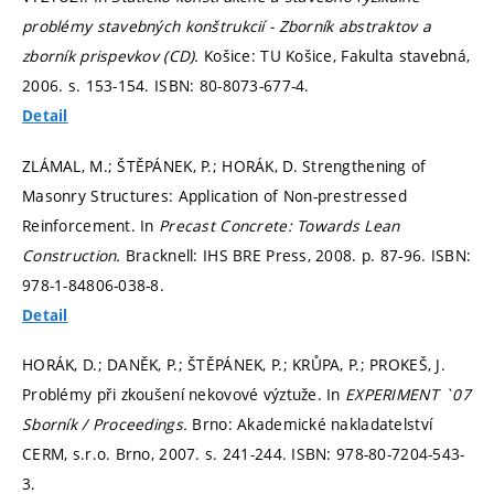
problémy stavebných konštrukcií - Zborník abstraktov a
zborník prispevkov (CD).
Košice: TU Košice, Fakulta stavebná,
2006.
s. 153-154.
ISBN: 80-8073-677-4.
Detail
ZLÁMAL, M.; ŠTĚPÁNEK, P.; HORÁK, D. Strengthening of
Masonry Structures: Application of Non-prestressed
Reinforcement. In
Precast Concrete: Towards Lean
Construction.
Bracknell: IHS BRE Press, 2008.
p. 87-96.
ISBN:
978-1-84806-038-8.
Detail
HORÁK, D.; DANĚK, P.; ŠTĚPÁNEK, P.; KRŮPA, P.; PROKEŠ, J.
Problémy při zkoušení nekovové výztuže. In
EXPERIMENT `07
Sborník / Proceedings.
Brno: Akademické nakladatelství
CERM, s.r.o. Brno, 2007.
s. 241-244.
ISBN: 978-80-7204-543-
3.