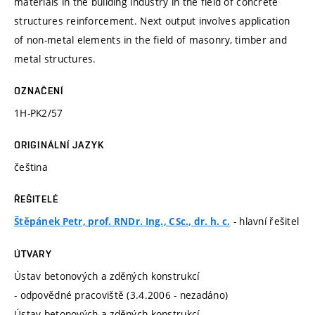
materials in the building industry in the field of concrete
structures reinforcement. Next output involves application
of non-metal elements in the field of masonry, timber and
metal structures.
OZNAČENÍ
1H-PK2/57
ORIGINÁLNÍ JAZYK
čeština
ŘEŠITELÉ
- hlavní řešitel
Štěpánek Petr, prof. RNDr. Ing., CSc., dr. h. c.
ÚTVARY
Ústav betonových a zděných konstrukcí
- odpovědné pracoviště (3.4.2006 - nezadáno)
Ústav betonových a zděných konstrukcí