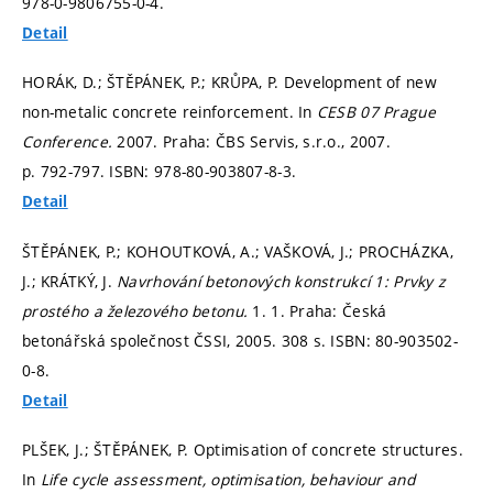
978-0-9806755-0-4.
Detail
HORÁK, D.; ŠTĚPÁNEK, P.; KRŮPA, P. Development of new
non-metalic concrete reinforcement. In
CESB 07 Prague
Conference.
2007. Praha: ČBS Servis, s.r.o., 2007.
p. 792-797.
ISBN: 978-80-903807-8-3.
Detail
ŠTĚPÁNEK, P.; KOHOUTKOVÁ, A.; VAŠKOVÁ, J.; PROCHÁZKA,
J.; KRÁTKÝ, J.
Navrhování betonových konstrukcí 1: Prvky z
prostého a železového betonu.
1. 1. Praha: Česká
betonářská společnost ČSSI, 2005. 308 s. ISBN: 80-903502-
0-8.
Detail
PLŠEK, J.; ŠTĚPÁNEK, P. Optimisation of concrete structures.
In
Life cycle assessment, optimisation, behaviour and