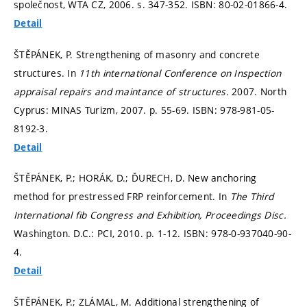
společnost, WTA CZ, 2006.
s. 347-352.
ISBN: 80-02-01866-4.
Detail
ŠTĚPÁNEK, P. Strengthening of masonry and concrete
structures. In
11th international Conference on Inspection
appraisal repairs and maintance of structures.
2007. North
Cyprus: MINAS Turizm, 2007.
p. 55-69.
ISBN: 978-981-05-
8192-3.
Detail
ŠTĚPÁNEK, P.; HORÁK, D.; ĎURECH, D. New anchoring
method for prestressed FRP reinforcement. In
The Third
International fib Congress and Exhibition, Proceedings Disc.
Washington. D.C.: PCI, 2010.
p. 1-12.
ISBN: 978-0-937040-90-
4.
Detail
ŠTĚPÁNEK, P.; ZLÁMAL, M. Additional strengthening of