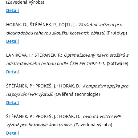
(Zavedená výroba)
Detail
HORÁK, D.; ŠTĚPÁNEK, P.; FOJTL, J.:
Zkušební zařízení pro
dlouhodobou tahovou zkoušku kotevních oblastí
. (Prototyp)
Detail
LANÍKOVÁ, I.; ŠTĚPÁNEK, P.:
Optimalizovaný návrh stožárů z
odstřeďovaného betonu podle ČSN EN 1992-1-1
. (Software)
Detail
ŠTĚPÁNEK, P.; PROKEŠ, J.; HORÁK, D.:
Kompozitní spojka pro
napojování FRP výztuží
. (Ověřená technologie)
Detail
ŠTĚPÁNEK, P.; PROKEŠ, J.; HORÁK, D.:
ovinutá vnitřní FRP
výztuž pro betonové konstrukce
. (Zavedená výroba)
Detail