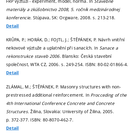
FRP výztuží - experiment, model, norma. In
Stavebné
materiály a zkúšobnictvo 2008, 5. ročník medzinárodnej
konferencie.
Stúpava, SK: Orgware, 2008.
s. 213-218.
Detail
KRŮPA, P.; HORÁK, D.; FOJTL, J.; ŠTĚPÁNEK, P. Návrh vnitřní
nekovové výztuže a uplatnění při sanacích. In
Sanace a
rekonstrukce staveb 2006.
Blansko: Česká stavební
společnost, WTA CZ, 2006.
s. 249-254.
ISBN: 80-02-01866-4.
Detail
ZLÁMAL, M.; ŠTĚPÁNEK, P. Masonry structures with non-
prestressed additional reinforcement. In
Procceding of the
4th International Conference Concrete and Concrete
Structures.
Žilina, Slovakia: University of Žilina, 2005.
p. 372-377.
ISBN: 80-8070-462-7.
Detail