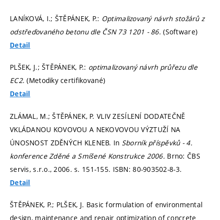
LANÍKOVÁ, I.; ŠTĚPÁNEK, P.:
Optimalizovaný návrh stožárů z
odstřeďovaného betonu dle ČSN 73 1201 - 86
. (Software)
Detail
PLŠEK, J.; ŠTĚPÁNEK, P.:
optimalizovaný návrh průřezu dle
EC2
. (Metodiky certifikované)
Detail
ZLÁMAL, M.; ŠTĚPÁNEK, P. VLIV ZESÍLENÍ DODATEČNĚ
VKLÁDANOU KOVOVOU A NEKOVOVOU VÝZTUŽÍ NA
ÚNOSNOST ZDĚNÝCH KLENEB. In
Sborník příspěvků - 4.
konference Zděné a Smíšené Konstrukce 2006.
Brno: ČBS
servis, s.r.o., 2006.
s. 151-155.
ISBN: 80-903502-8-3.
Detail
ŠTĚPÁNEK, P.; PLŠEK, J. Basic formulation of environmental
design, maintenance and repair optimization of concrete