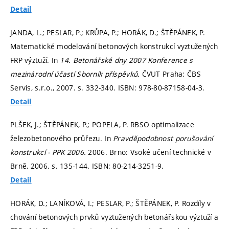
Detail
JANDA, L.; PESLAR, P.; KRŮPA, P.; HORÁK, D.; ŠTĚPÁNEK, P.
Matematické modelování betonových konstrukcí vyztužených
FRP výztuží. In
14. Betonářské dny 2007 Konference s
mezinárodní účastí Sborník příspěvků.
ČVUT Praha: ČBS
Servis, s.r.o., 2007.
s. 332-340.
ISBN: 978-80-87158-04-3.
Detail
PLŠEK, J.; ŠTĚPÁNEK, P.; POPELA, P. RBSO optimalizace
železobetonového průřezu. In
Pravděpodobnost porušování
konstrukcí - PPK 2006.
2006. Brno: Vsoké učení technické v
Brně, 2006.
s. 135-144.
ISBN: 80-214-3251-9.
Detail
HORÁK, D.; LANÍKOVÁ, I.; PESLAR, P.; ŠTĚPÁNEK, P. Rozdíly v
chování betonových prvků vyztužených betonářskou výztuží a