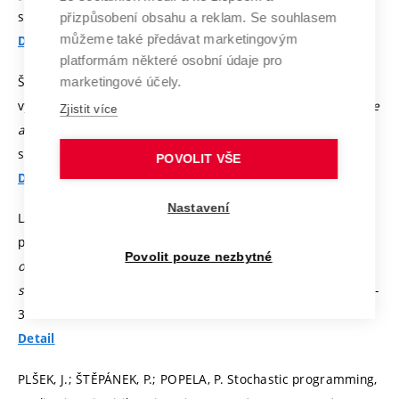
s. 87-93.
ISBN: 80-86433-35-8.
přizpůsobení obsahu a reklam. Se souhlasem
můžeme také předávat marketingovým
Detail
platformám některé osobní údaje pro
ŠTĚPÁNEK, P. Moderní trvanlivé konstrukce s nekovovou
marketingové účely.
výztuží. In
Sborník odborných příspěvků z konference Sanace
Zjistit více
a rekonstrukce staveb 2005.
Brno: Česká stavební
společnost, WTA CZ, 2005.
s. 330-335.
ISBN: 80-02-01768-4.
POVOLIT VŠE
Detail
Nastavení
LANÍKOVÁ, I.; ŠTĚPÁNEK, P. Optimisation of prestressed
poles from spun concrete. In
Life cycle assessment,
Povolit pouze nezbytné
optimisation, behaviour and properties of cencrete
structures.
Brno: CERM, 2008.
p. 180-185.
ISBN: 978-80-214-
3773-9.
Detail
PLŠEK, J.; ŠTĚPÁNEK, P.; POPELA, P. Stochastic programming,