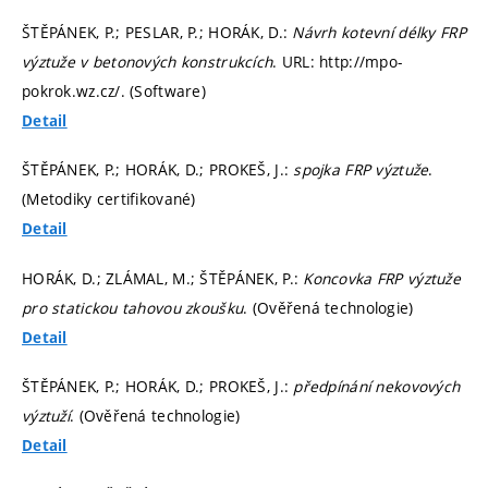
ŠTĚPÁNEK, P.; PESLAR, P.; HORÁK, D.:
Návrh kotevní délky FRP
výztuže v betonových konstrukcích
. URL: http://mpo-
pokrok.wz.cz/. (Software)
Detail
ŠTĚPÁNEK, P.; HORÁK, D.; PROKEŠ, J.:
spojka FRP výztuže
.
(Metodiky certifikované)
Detail
HORÁK, D.; ZLÁMAL, M.; ŠTĚPÁNEK, P.:
Koncovka FRP výztuže
pro statickou tahovou zkoušku
. (Ověřená technologie)
Detail
ŠTĚPÁNEK, P.; HORÁK, D.; PROKEŠ, J.:
předpínání nekovových
výztuží
. (Ověřená technologie)
Detail