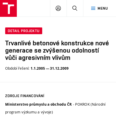
VUT
PŘIHLÁSIT
HLEDAT
MENU
SE
DETAIL PROJEKTU
Trvanlivé betonové konstrukce nové
generace se zvýšenou odolností
vůči agresivním vlivům
Období řešení:
1.1.2005 — 31.12.2009
ZDROJE FINANCOVÁNÍ
- POKROK (Národní
Ministerstvo průmyslu a obchodu ČR
program výzkumu a vývoje)