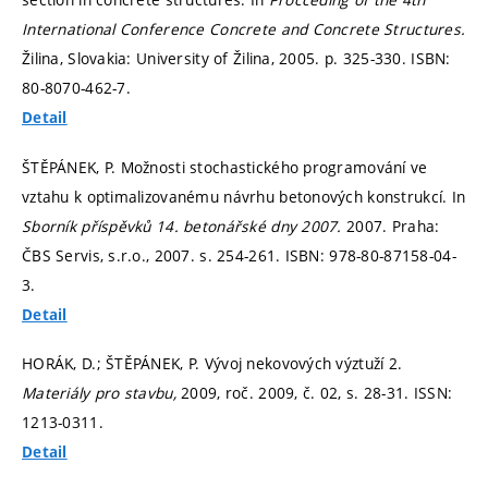
International Conference Concrete and Concrete Structures.
Žilina, Slovakia: University of Žilina, 2005.
p. 325-330.
ISBN:
80-8070-462-7.
Detail
ŠTĚPÁNEK, P. Možnosti stochastického programování ve
vztahu k optimalizovanému návrhu betonových konstrukcí. In
Sborník příspěvků 14. betonářské dny 2007.
2007. Praha:
ČBS Servis, s.r.o., 2007.
s. 254-261.
ISBN: 978-80-87158-04-
3.
Detail
HORÁK, D.; ŠTĚPÁNEK, P. Vývoj nekovových výztuží 2.
Materiály pro stavbu,
2009, roč. 2009, č. 02,
s. 28-31.
ISSN:
1213-0311.
Detail