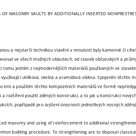
 OF MASONRY VAULTS BY ADDITIONALLY INSERTED NONPRESTRE
vanou a nejstarší technikou stavění v minulosti byly kamenné či cih
jevoval ve všech možných oblastech, od staveb občanských a prům
ti tomu jedním z nejmodernějších materiálů používaných ve stavebni
 využívající uhlíková, skelná a aramidová vlákna. Spojením těchto 
kcemi a použitím těchto kompozitních materiálů ve formě nepřed
 a rozšíření použití zděných konstrukcí, a to jak u konstrukcí novýc
trukcích, popřípadě pro zvýšení únosnosti jednotlivých nosných zděn
ced masonry and using of reinforcement to additional strengtheni
on building procedure. To strengthening are to disposal classical 