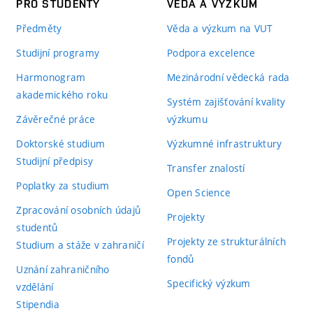
PRO STUDENTY
VĚDA A VÝZKUM
Předměty
Věda a výzkum na VUT
Studijní programy
Podpora excelence
Harmonogram
Mezinárodní vědecká rada
akademického roku
Systém zajišťování kvality
Závěrečné práce
výzkumu
Doktorské studium
Výzkumné infrastruktury
Studijní předpisy
Transfer znalostí
Poplatky za studium
Open Science
Zpracování osobních údajů
Projekty
studentů
Projekty ze strukturálních
Studium a stáže v zahraničí
fondů
Uznání zahraničního
Specifický výzkum
vzdělání
Stipendia