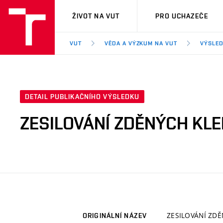
VUT
ŽIVOT NA VUT
PRO UCHAZEČE
VUT
VĚDA A VÝZKUM NA VUT
VÝSLED
DETAIL PUBLIKAČNÍHO VÝSLEDKU
ZESILOVÁNÍ ZDĚNÝCH KL
ZESILOVÁNÍ ZD
ORIGINÁLNÍ NÁZEV