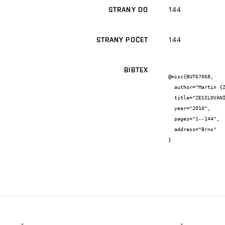
144
STRANY DO
144
STRANY POČET
BIBTEX
@misc{BUT67068,

  author="Martin {Zlámal}",

  title="ZESILOVÁNÍ ZDĚNÝCH KLENEB DODATEČNĚ VKLÁDANOU NEPŘEDPJATOU VÝZTUŽÍ",

  year="2010",

  pages="1--144",

  address="Brno"

}