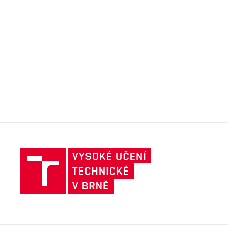
Vysoké
učení
technické
v
Brně