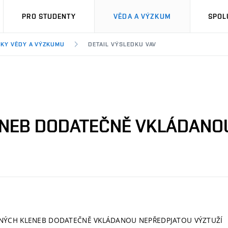
PRO STUDENTY
VĚDA A VÝZKUM
SPOL
KY VĚDY A VÝZKUMU
DETAIL VÝSLEDKU VAV
ENEB DODATEČNĚ VKLÁDANO
ĚNÝCH KLENEB DODATEČNĚ VKLÁDANOU NEPŘEDPJATOU VÝZTUŽÍ