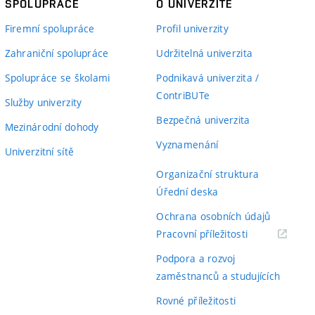
SPOLUPRÁCE
O UNIVERZITĚ
Firemní spolupráce
Profil univerzity
Zahraniční spolupráce
Udržitelná univerzita
Spolupráce se školami
Podnikavá univerzita /
ContriBUTe
Služby univerzity
Bezpečná univerzita
Mezinárodní dohody
Vyznamenání
Univerzitní sítě
Organizační struktura
Úřední deska
Ochrana osobních údajů
(externí
Pracovní příležitosti
odkaz)
Podpora a rozvoj
zaměstnanců a studujících
Rovné příležitosti