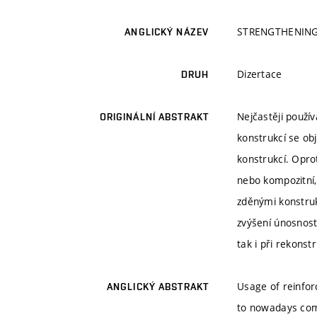
STRENGTHENING
ANGLICKÝ NÁZEV
Dizertace
DRUH
Nejčastěji použí
ORIGINÁLNÍ ABSTRAKT
konstrukcí se ob
konstrukcí. Opro
nebo kompozitní,
zděnými konstru
zvýšení únosnosti
tak i při rekons
Usage of reinfor
ANGLICKÝ ABSTRAKT
to nowadays comm