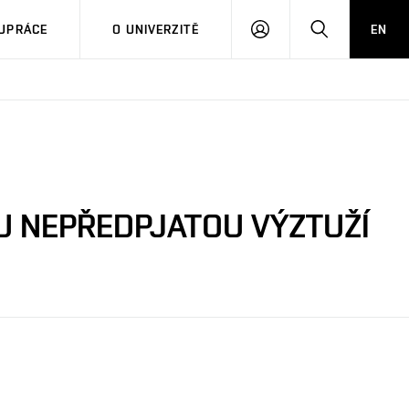
PŘIHLÁSIT
HLEDAT
UPRÁCE
O UNIVERZITĚ
EN
SE
U NEPŘEDPJATOU VÝZTUŽÍ