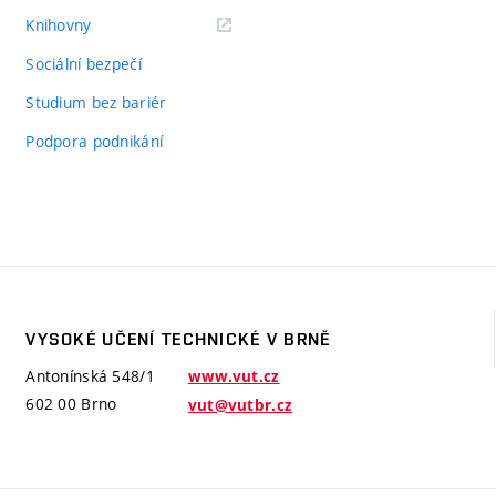
(externí
Knihovny
odkaz)
Sociální bezpečí
Studium bez bariér
Podpora podnikání
VYSOKÉ UČENÍ TECHNICKÉ V BRNĚ
Antonínská 548/1
www.vut.cz
602 00 Brno
vut@vutbr.cz