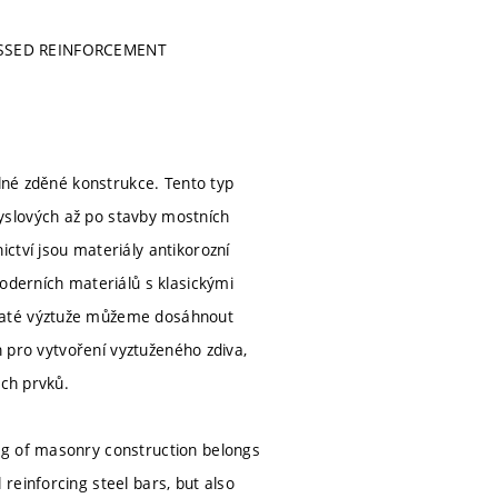
SSED REINFORCEMENT
elné zděné konstrukce. Tento typ
yslových až po stavby mostních
ctví jsou materiály antikorozní
moderních materiálů s klasickými
pjaté výztuže můžeme dosáhnout
h pro vytvoření vyztuženého zdiva,
ých prvků.
ng of masonry construction belongs
reinforcing steel bars, but also