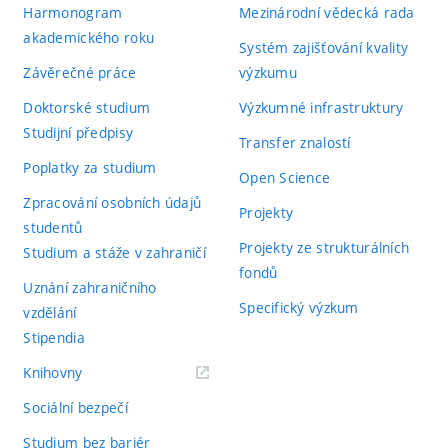
Harmonogram
Mezinárodní vědecká rada
akademického roku
Systém zajišťování kvality
Závěrečné práce
výzkumu
Doktorské studium
Výzkumné infrastruktury
Studijní předpisy
Transfer znalostí
Poplatky za studium
Open Science
Zpracování osobních údajů
Projekty
studentů
Projekty ze strukturálních
Studium a stáže v zahraničí
fondů
Uznání zahraničního
Specifický výzkum
vzdělání
Stipendia
(externí
Knihovny
odkaz)
Sociální bezpečí
Studium bez bariér