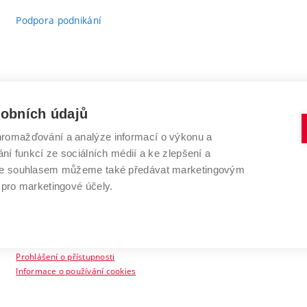
Podpora podnikání
sobních údajů
romažďování a analýze informací o výkonu a
VYSOKÉ UČENÍ TECHNICKÉ V BRNĚ
ní funkcí ze sociálních médií a ke zlepšení a
Antonínská 548/1
www.vut.cz
 Se souhlasem můžeme také předávat marketingovým
602 00 Brno
vut@vutbr.cz
 pro marketingové účely.
Prohlášení o přístupnosti
Informace o používání cookies