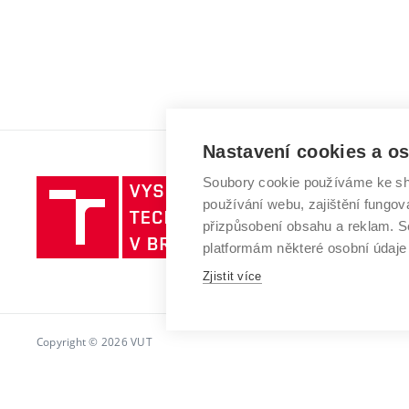
Nastavení cookies a o
Soubory cookie používáme ke sh
Vysoké
používání webu, zajištění fungová
učení
přizpůsobení obsahu a reklam.
technické
platformám některé osobní údaje
v
Zjistit více
Brně
Copyright © 2026 VUT