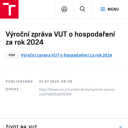
VUT
PŘIHLÁSIT
HLEDAT
MENU
SE
Výroční zpráva VUT o hospodaření
za rok 2024
Výroční zpráva VUT o hospodaření za rok 2024
PDF
PUBLIKOVÁNO
01.07.2025 06:36
https://www.vut.cz/uredni-deska/vyrocni-zpravy-
ODKAZ
vut/f18830/d295304
ŽIVOT NA VUT