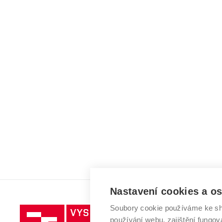
Nastavení cookies a o
Soubory cookie používáme ke sh
Vysoké
používání webu, zajištění fungová