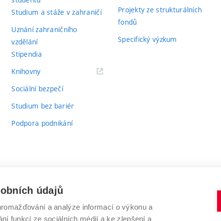
Projekty ze strukturálních
Studium a stáže v zahraničí
fondů
Uznání zahraničního
Specifický výzkum
vzdělání
Stipendia
(externí
Knihovny
odkaz)
Sociální bezpečí
Studium bez bariér
Podpora podnikání
sobních údajů
romažďování a analýze informací o výkonu a
VYSOKÉ UČENÍ TECHNICKÉ V BRNĚ
ní funkcí ze sociálních médií a ke zlepšení a