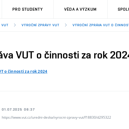
PRO STUDENTY
VĚDA A VÝZKUM
SPOL
 VUT
VÝROČNÍ ZPRÁVY VUT
VÝROČNÍ ZPRÁVA VUT O ČINNOST
áva VUT o činnosti za rok 202
T o činnosti za rok 2024
01.07.2025 06:37
https://www.vut.cz/uredni-deska/vyrocni-zpravy-vut/f18830/d295322