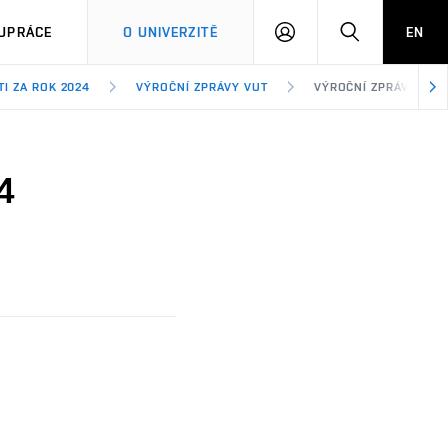
PŘIHLÁSIT
HLEDAT
UPRÁCE
O UNIVERZITĚ
EN
SE
I ZA ROK 2024
VÝROČNÍ ZPRÁVY VUT
VÝROČNÍ ZPRÁVA VUT 
4