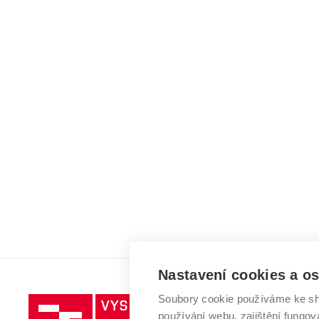
Nastavení cookies a o
Soubory cookie používáme ke sh
Vysoké
používání webu, zajištění fungová