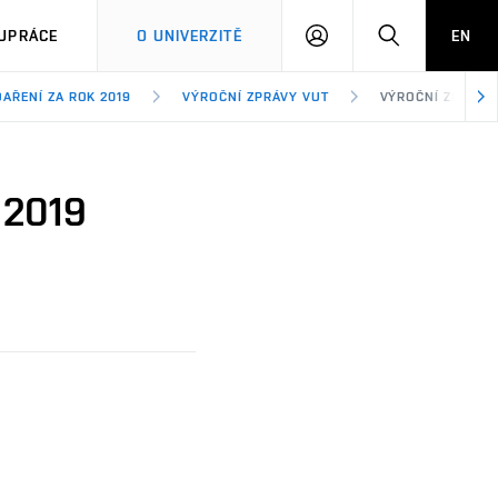
PŘIHLÁSIT
HLEDAT
UPRÁCE
O UNIVERZITĚ
EN
SE
AŘENÍ ZA ROK 2019
VÝROČNÍ ZPRÁVY VUT
VÝROČNÍ ZPRÁVA
 2019