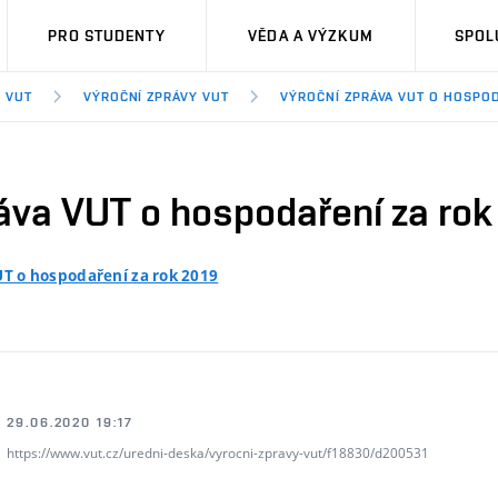
PRO STUDENTY
VĚDA A VÝZKUM
SPOL
 VUT
VÝROČNÍ ZPRÁVY VUT
VÝROČNÍ ZPRÁVA VUT O HOSPOD
áva VUT o hospodaření za rok
UT o hospodaření za rok 2019
29.06.2020 19:17
https://www.vut.cz/uredni-deska/vyrocni-zpravy-vut/f18830/d200531