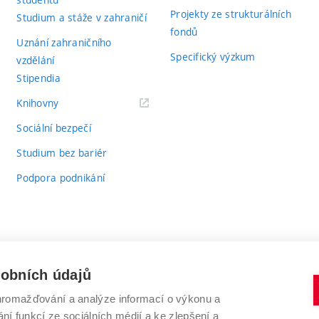
Projekty ze strukturálních
Studium a stáže v zahraničí
fondů
Uznání zahraničního
Specifický výzkum
vzdělání
Stipendia
(externí
Knihovny
odkaz)
Sociální bezpečí
Studium bez bariér
Podpora podnikání
sobních údajů
romažďování a analýze informací o výkonu a
VYSOKÉ UČENÍ TECHNICKÉ V BRNĚ
ní funkcí ze sociálních médií a ke zlepšení a