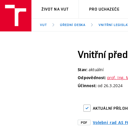
VUT
ŽIVOT NA VUT
PRO UCHAZEČE
VUT
ÚŘEDNÍ DESKA
VNITŘNÍ LEGISLA
Vnitřní pře
aktuální
Stav:
prof. Ing. 
Odpovědnost:
od 26.3.2024
Účinnost:
AKTUÁLNÍ PŘÍLO
Volebni_rad_AS_
PDF