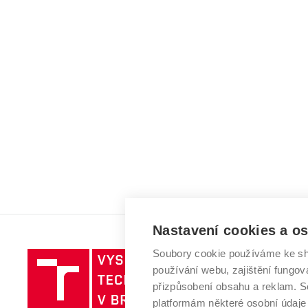
Nastavení cookies a o
Soubory cookie používáme ke sh
Vysoké
používání webu, zajištění fungová
učení
přizpůsobení obsahu a reklam.
technické
platformám některé osobní údaje