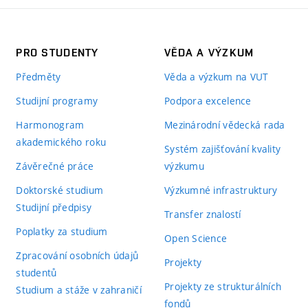
PRO STUDENTY
VĚDA A VÝZKUM
Předměty
Věda a výzkum na VUT
Studijní programy
Podpora excelence
Harmonogram
Mezinárodní vědecká rada
akademického roku
Systém zajišťování kvality
Závěrečné práce
výzkumu
Doktorské studium
Výzkumné infrastruktury
Studijní předpisy
Transfer znalostí
Poplatky za studium
Open Science
Zpracování osobních údajů
Projekty
studentů
Projekty ze strukturálních
Studium a stáže v zahraničí
fondů