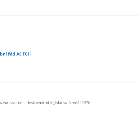
ební řád AS FCH
w.vut.cz/uredni-deska/vnitrni-legislativa-fch/d255976