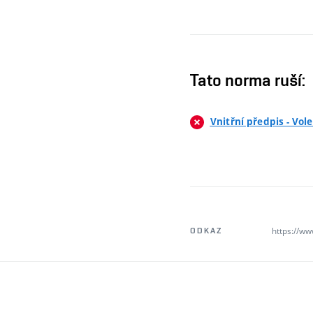
Tato norma ruší:
Vnitřní předpis - Vol
https://ww
ODKAZ