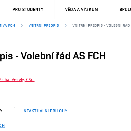
PRO STUDENTY
VĚDA A VÝZKUM
SPOL
TIVA FCH
VNITŘNÍ PŘEDPIS
VNITŘNÍ PŘEDPIS - VOLEBNÍ ŘÁD
dpis - Volební řád AS FCH
Michal Veselý, CSc.
HY
NEAKTUÁLNÍ PŘÍLOHY
FCH