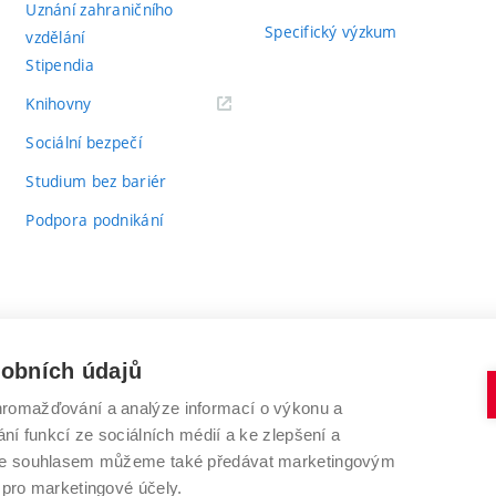
Uznání zahraničního
Specifický výzkum
vzdělání
Stipendia
(externí
Knihovny
odkaz)
Sociální bezpečí
Studium bez bariér
Podpora podnikání
sobních údajů
romažďování a analýze informací o výkonu a
VYSOKÉ UČENÍ TECHNICKÉ V BRNĚ
ní funkcí ze sociálních médií a ke zlepšení a
Antonínská 548/1
www.vut.cz
 Se souhlasem můžeme také předávat marketingovým
602 00 Brno
vut@vutbr.cz
 pro marketingové účely.