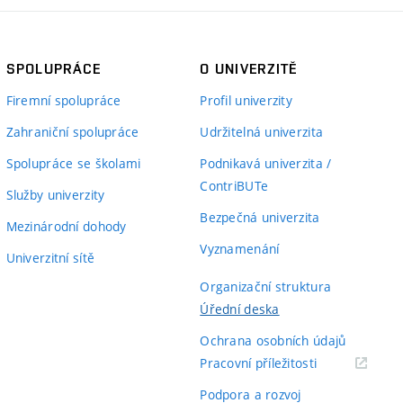
SPOLUPRÁCE
O UNIVERZITĚ
Firemní spolupráce
Profil univerzity
Zahraniční spolupráce
Udržitelná univerzita
Spolupráce se školami
Podnikavá univerzita /
ContriBUTe
Služby univerzity
Bezpečná univerzita
Mezinárodní dohody
Vyznamenání
Univerzitní sítě
Organizační struktura
Úřední deska
Ochrana osobních údajů
(externí
Pracovní příležitosti
odkaz)
Podpora a rozvoj