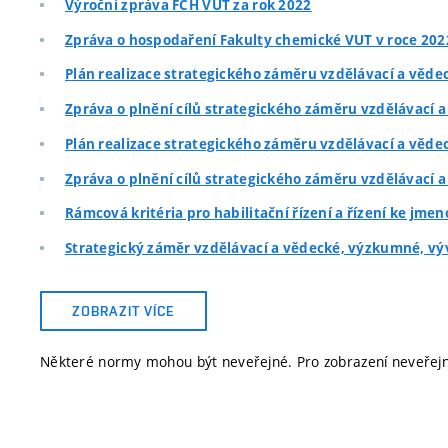
Výroční zpráva FCH VUT za rok 2022
Zpráva o hospodaření Fakulty chemické VUT v roce 202
Plán realizace strategického záměru vzdělávací a vědec
Zpráva o plnění cílů strategického záměru vzdělávací a
Plán realizace strategického záměru vzdělávací a vědec
Zpráva o plnění cílů strategického záměru vzdělávací a
Rámcová kritéria pro habilitační řízení a řízení ke jm
Strategický záměr vzdělávací a vědecké, výzkumné, výv
ZOBRAZIT VÍCE
Některé normy mohou být neveřejné. Pro zobrazení neveře