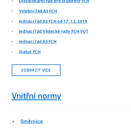
Disciplinární řád pro studenty FCH
Volební řád AS FCH
Jednací řád AS FCH od 17. 12. 2019
Jednací řád Vědecké rady FCH VUT
Jednací řád AS FCH
Statut FCH
ZOBRAZIT VÍCE
Vnitřní normy
Směrnice