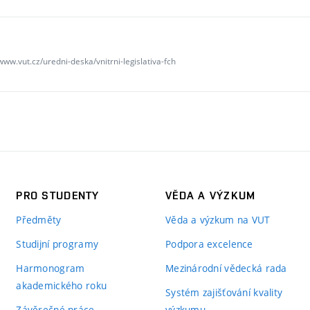
/www.vut.cz/uredni-deska/vnitrni-legislativa-fch
PRO STUDENTY
VĚDA A VÝZKUM
Předměty
Věda a výzkum na VUT
Studijní programy
Podpora excelence
Harmonogram
Mezinárodní vědecká rada
akademického roku
Systém zajišťování kvality
Závěrečné práce
výzkumu