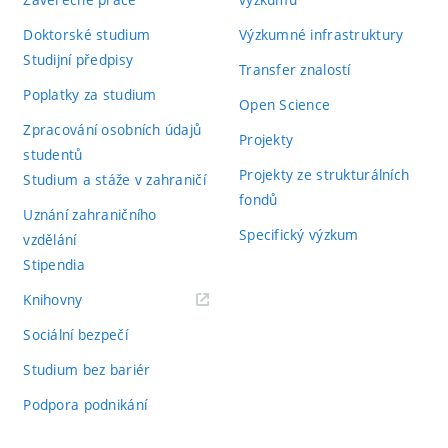
Doktorské studium
Výzkumné infrastruktury
Studijní předpisy
Transfer znalostí
Poplatky za studium
Open Science
Zpracování osobních údajů
Projekty
studentů
Projekty ze strukturálních
Studium a stáže v zahraničí
fondů
Uznání zahraničního
Specifický výzkum
vzdělání
Stipendia
(externí
Knihovny
odkaz)
Sociální bezpečí
Studium bez bariér
Podpora podnikání