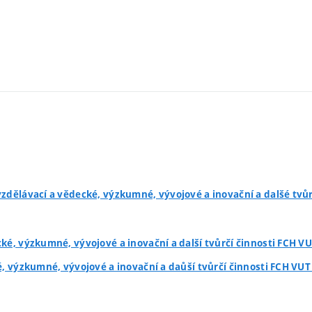
zdělávací a vědecké, výzkumné, vývojové a inovační a dalšé tvůr
ké, výzkumné, vývojové a inovační a další tvůrčí činnosti FCH VU
é, výzkumné, vývojové a inovační a daůší tvůrčí činnosti FCH VUT