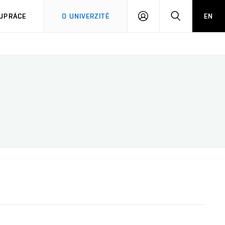
PŘIHLÁSIT
HLEDAT
UPRÁCE
O UNIVERZITĚ
EN
SE