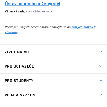
Ústav soudního inženýrství
Vědecká rada
, člen vědecké rady
Pokud je v údajích nesrovnalost, podívejte se do
častých otázek k
.
vizitkám
ŽIVOT NA VUT
Atmosféra VUT
PRO UCHAZEČE
Prostory školy
Proč na VUT
Koleje
PRO STUDENTY
Studijní programy
Stravování
Předměty
Studijní předpisy
Studium a stáže v zahraničí
Stipendia
Dny otevřených dveří
VĚDA A VÝZKUM
Sport na VUT
(externí
Studijní programy
Poplatky za studium
Uznání zahraničního vzdělání
Knihovny
Aktivity pro juniory
Studentský život
odkaz)
Věda a výzkum na VUT