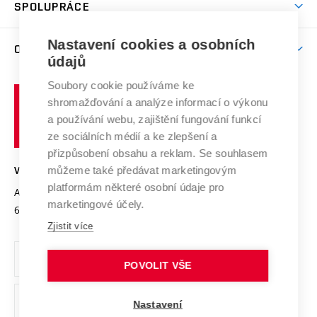
Harmonogram akademického roku
Zpracování osobních údajů studentů
Sociální bezpečí
SPOLUPRÁCE
Celoživotní vzdělávání
Brno
Podpora excelence
Závěrečné práce
Studium bez bariér
Zpracování osobních údajů uchazečů o studium
Firemní spolupráce
Mezinárodní vědecká rada
Nastavení cookies a osobních
O UNIVERZITĚ
Doktorské studium
Podpora podnikání
E-přihláška
údajů
Zahraniční spolupráce
Systém zajišťování kvality výzkumu
Profil univerzity
Spolupráce se školami
Soubory cookie používáme ke
Vysoké
Výzkumné infrastruktury
shromažďování a analýze informací o výkonu
Udržitelná univerzita
učení
Služby univerzity
Transfer znalostí
a používání webu, zajištění fungování funkcí
technické
Podnikavá univerzita / ContriBUTe
Mezinárodní dohody
ze sociálních médií a ke zlepšení a
Open Science
v
Bezpečná univerzita
přizpůsobení obsahu a reklam. Se souhlasem
Univerzitní sítě
Brně
Projekty
můžeme také předávat marketingovým
VYSOKÉ UČENÍ TECHNICKÉ V BRNĚ
Vyznamenání
platformám některé osobní údaje pro
Projekty ze strukturálních fondů
Antonínská 548/1
www.vut.cz
marketingové účely.
Organizační struktura
602 00 Brno
vut@vutbr.cz
Specifický výzkum
Zjistit více
Úřední deska
Ochrana osobních údajů
POVOLIT VŠE
(externí
Pracovní příležitosti
Nastavení
odkaz)