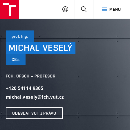
VUT
PŘIHLÁSIT
HLEDAT
MENU
SE
prof. Ing.
MICHAL
VESELÝ
CSc.
FCH, ÚFSCH – PROFESOR
+420 54114 9305
michal.vesely@fch.vut.cz
ODESLAT VUT ZPRÁVU