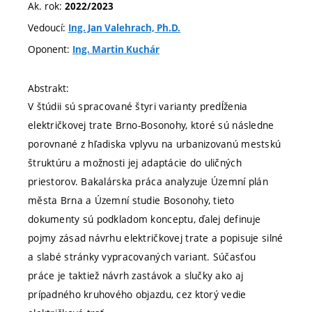
Ak. rok:
2022/2023
Vedoucí:
Ing. Jan Valehrach, Ph.D.
Oponent:
Ing. Martin Kuchár
Abstrakt:
V štúdii sú spracované štyri varianty predĺženia
električkovej trate Brno-Bosonohy, ktoré sú následne
porovnané z hľadiska vplyvu na urbanizovanú mestskú
štruktúru a možnosti jej adaptácie do uličných
priestorov. Bakalárska práca analyzuje Územní plán
města Brna a Územní studie Bosonohy, tieto
dokumenty sú podkladom konceptu, ďalej definuje
pojmy zásad návrhu električkovej trate a popisuje silné
a slabé stránky vypracovaných variant. Súčasťou
práce je taktiež návrh zastávok a slučky ako aj
prípadného kruhového objazdu, cez ktorý vedie