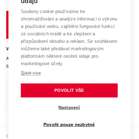
údajů
Zahraniční spolupráce
Systém zajišťování kvality výzkumu
Profil univerzity
Spolupráce se školami
Soubory cookie používáme ke
Vysoké
Výzkumné infrastruktury
shromažďování a analýze informací o výkonu
Udržitelná univerzita
učení
Služby univerzity
Transfer znalostí
a používání webu, zajištění fungování funkcí
technické
Podnikavá univerzita / ContriBUTe
Mezinárodní dohody
ze sociálních médií a ke zlepšení a
Open Science
v
Bezpečná univerzita
přizpůsobení obsahu a reklam. Se souhlasem
Univerzitní sítě
Brně
Projekty
můžeme také předávat marketingovým
VYSOKÉ UČENÍ TECHNICKÉ V BRNĚ
Vyznamenání
platformám některé osobní údaje pro
Projekty ze strukturálních fondů
Antonínská 548/1
www.vut.cz
marketingové účely.
Organizační struktura
602 00 Brno
vut@vutbr.cz
Specifický výzkum
Zjistit více
Úřední deska
Ochrana osobních údajů
POVOLIT VŠE
(externí
Pracovní příležitosti
Nastavení
odkaz)
Podpora a rozvoj zaměstnanců a studujících
Povolit pouze nezbytné
Rovné příležitosti
Copyright © 2026 VUT
Sociální bezpečí