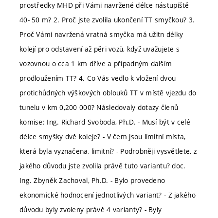
prostředky MHD při Vámi navržené délce nástupiště
40- 50 m? 2. Proč jste zvolila ukončení TT smyčkou? 3.
Proč Vámi navržená vratná smyčka má užitn délky
kolejí pro odstavení až pěri vozů, když uvažujete s
vozovnou o cca 1 km dříve a případným dalším
prodloužením TT? 4. Co Vás vedlo k vložení dvou
protichůdných výškových oblouků TT v místě vjezdu do
tunelu v km 0,200 000? Následovaly dotazy členů
komise: Ing. Richard Svoboda, Ph.D. - Musí být v celé
délce smyšky dvě koleje? - V čem jsou limitní místa,
která byla vyznačena, limitní? - Podrobněji vysvětlete, z
jakého důvodu jste zvolila právě tuto variantu? doc.
Ing. Zbyněk Zachoval, Ph.D. - Bylo provedeno
ekonomické hodnocení jednotlivých variant? - Z jakého
důvodu byly zvoleny právě 4 varianty? - Byly