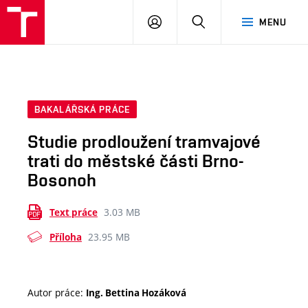
VUT
PŘIHLÁSIT
HLEDAT
MENU
SE
BAKALÁŘSKÁ PRÁCE
Studie prodloužení tramvajové
trati do městské části Brno-
Bosonoh
3.03 MB
Text práce
23.95 MB
Příloha
Autor práce:
Ing. Bettina Hozáková