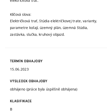
električková trať.
Klíčová slova:
Električková trať, štúdia električkovej trate, varianty,
parametre koľají, územný plán, územná štúdia,
zastávka, slučka, kruhový objazd.
TERMÍN OBHAJOBY
15.06.2023
VÝSLEDEK OBHAJOBY
obhájeno (práce byla úspěšně obhájena)
KLASIFIKACE
B