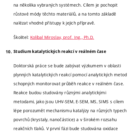
na několika vybraných systémech. Cílem je pochopit
růstové módy těchto materiálů, a na tomto základě
nalézat vhodné přístupy k jejich přípravě.
Školitel:
Kolíbal Miroslav, prof. Ing., Ph.D.
Studium katalytických reakcí v reálném čase
Doktorská práce se bude zabývat výzkumem v oblasti
plynných katalytických reakcí pomocí analytických metod
schopných monitorovat průběh reakce v reálném čase.
Reakce budou studovány různými analytickými
metodami, jako jsou UHV-SEM, E-SEM, MS, SIMS s cílem
lépe porozumět mechanismu katalýzy na různých typech
povrchů (krystaly, nanočástice) a v širokém rozsahu
reakčních tlaků. V první fázi bude studována oxidace