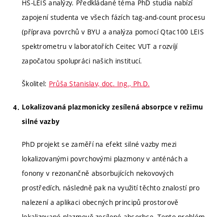
HS-LEIS analýzy. Předkládané téma PhD studia nabízí
zapojení studenta ve všech fázích tag-and-count procesu
(příprava povrchů v BYU a analýza pomocí Qtac100 LEIS
spektrometru v laboratořích Ceitec VUT a rozvíjí
započatou spolupráci našich institucí.
Školitel:
Průša Stanislav, doc. Ing., Ph.D.
Lokalizovaná plazmonicky zesílená absorpce v režimu
silné vazby
PhD projekt se zaměří na efekt silné vazby mezi
lokalizovanými povrchovými plazmony v anténách a
fonony v rezonančně absorbujících nekovových
prostředích, následně pak na využití těchto znalostí pro
nalezení a aplikaci obecných principů prostorově
lokalizované plazmově zesílené absorbce. Tento problém