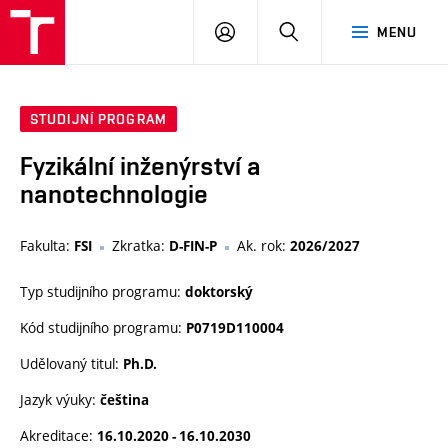
VUT
PŘIHLÁSIT
HLEDAT
MENU
SE
STUDIJNÍ PROGRAM
Fyzikální inženýrství a
nanotechnologie
Fakulta:
Zkratka:
Ak. rok:
FSI
D-FIN-P
2026/2027
Typ studijního programu:
doktorský
Kód studijního programu:
P0719D110004
Udělovaný titul:
Ph.D.
Jazyk výuky:
čeština
Akreditace:
16.10.2020 - 16.10.2030