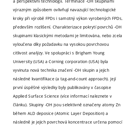
a perspektivní technologii. Terminace -OH skupinami
výrazným způsobem ovlivňují navazující technologické
kroky při výrobě FPDs i samotný výkon vyrobených FPDs,
především rozlišení. Charakterizace pokrytí povrchů -OH
skupinami klasickými metodami je limitována, nebo zcela
vyloučena díky požadavku na vysokou povrchovou
citlivost analýzy. Ve spolupráci s Brigham Young
University (USA) a Corning corporation (USA) byla
vyvinuta nová technika značení -OH skupin a jejich
následné kvantifikace (a tag-and-count approach). Její
první úspěšné výsledky byly publikovány v časopise
Applied Surface Science (více informací naleznete v
článku). Skupiny -OH jsou selektivně označeny atomy Zn
během ALD deposice (Atomic Layer Deposition) a
následně je jejich povrchová koncentrace určena pomocí