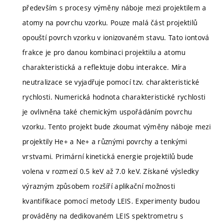
především s procesy výměny náboje mezi projektilem a
atomy na povrchu vzorku. Pouze malá část projektilů
opouští povrch vzorku v ionizovaném stavu. Tato iontová
frakce je pro danou kombinaci projektilu a atomu
charakteristická a reflektuje dobu interakce. Míra
neutralizace se vyjadřuje pomocí tzv. charakteristické
rychlosti. Numerická hodnota charakteristické rychlosti
je ovlivněna také chemickým uspořádáním povrchu
vzorku. Tento projekt bude zkoumat výměny náboje mezi
projektily He+ a Ne+ a různými povrchy a tenkými
vrstvami. Primární kinetická energie projektilů bude
volena v rozmezí 0.5 keV až 7.0 keV. Získané výsledky
výrazným způsobem rozšíří aplikační možnosti
kvantifikace pomocí metody LEIS. Experimenty budou
prováděny na dedikovaném LEIS spektrometru s