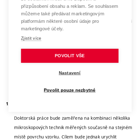
velkorozměrovou cirkulaci a přechody mezi různými
přizpůsobení obsahu a reklam. Se souhlasem
režimy RBC. Téma umožní přímé srovnání s DNS
můžeme také předávat marketingovým
simulacemi ve štíhlých celách prováděnými zahraničními
platformám některé osobní údaje pro
marketingové účely.
spolupracujícími skupinami.
Zjistit více
Výzkum bude probíhat s využitím technického zázemí
laboratoře Kryogenika a supravodivost ÚPT AV ČR, která
POVOLIT VŠE
disponuje heliovým zkapalňovačem, kryogenní
infrastrukturou a přesnou rotační platformou.
Nastavení
Školitel:
Urban Pavel, Ing., Ph.D.
Povolit pouze nezbytné
Vývoj multimodálních mikroskopových technik
Doktorská práce bude zaměřena na kombinaci několika
mikroskopových technik měřených současně na stejném
místě povrchu vzorku. Cílem bude jednak urychlit