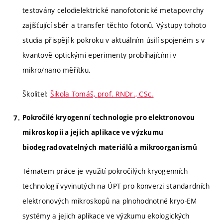
testovány celodielektrické nanofotonické metapovrchy
zajišťující sběr a transfer těchto fotonů. Výstupy tohoto
studia přispějí k pokroku v aktuálním úsilí spojeném s v
kvantově optickými eperimenty probíhajícími v
mikro/nano měřítku.
Školitel:
Šikola Tomáš, prof. RNDr., CSc.
Pokročilé kryogenní technologie pro elektronovou
mikroskopii a jejich aplikace ve výzkumu
biodegradovatelných materiálů a mikroorganismů
Tématem práce je využití pokročilých kryogenních
technologií vyvinutých na ÚPT pro konverzi standardních
elektronových mikroskopů na plnohodnotné kryo-EM
systémy a jejich aplikace ve výzkumu ekologických