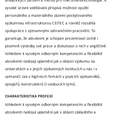
analytických zařízení a metod pro mikro/nanotechnologie. K
vysoké úrovni vzdělávání přispívá možnost využití
personálního a materiálního zázemí poskytovaného
výzkumnou infrastrukturou CEITEC a rovněž rozsáhlá
spolupráce s významnými zahraničními pracovišti. To
garantuje, že absolvent je schopen prezentovat ústně i
písemně výsledky své práce a diskutovat o nich v angličtině.
Vzhledem k vysokým odborným kompetencím a flexibilitě
absolventi nalézají uplatnění jak v oblasti výzkumu na
univerzitách a v jiných výzkumných institucích u nás i v
zahraničí, tak v high-tech firmách v pozicích výzkumníků,
vývojářů, konstruktérů či vedoucích týmů.
CHARAKTERISTIKA PROFESÍ
Vzhledem k vysokým odborným kompetencím a flexibilitě
absolventi nalézají uplatnění jak v oblasti základního a