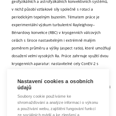
geofyzikálních a astrofyzikálních konvektivních systémů,
v nichž působí vztlakové síly společně s rotací a
periodickým tepelným buzením. Tématem práce je
experimentální výzkum turbulentní Rayleighovy–
Bénardovy konvekce (RBC) v kryogenních válcových
celách s široce nastavitelným i extrémně malým
poměrem průměru a výšky (aspect ratio), které umožňují
dosažení velmi vysokých Ra. Práce zahrnuje využití dvou
kryogenních aparatur: nastavitelné cely ConEV-2 s
plynule měnitelnou výškou a štíhlé cely ConEV-3 s
pevným aspect ratio 0.1. Tyto konfigurace umožňují
Nastavení cookies a osobních
studovat proudění v extrémním rozsahu Ra 1E4–1E15 při
údajů
teplotách kolem 5 K. Pozornost bude věnována vlivu
Soubory cookie používáme ke
aspect ratio, rotace a periodické modulace teplotních
shromažďování a analýze informací o výkonu
a používání webu, zajištění fungování funkcí
okrajových podmínek na tepelný transport,
ze sociálních médií a ke zlepšení a