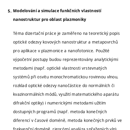
Modelování a simulace funkčních vlastností
nanostruktur pro oblast plazmoniky
Téma dizertační práce je zaměřeno na teoretický popis
optické odezvy kovových nanostruktur a metapovrchů
pro aplikace v plazmonice a nanofotonice. Použité
výpočetní postupy budou reprezentovány analytickými
metodami (např. optické vlastnosti vrstevnatých
systémů při osvitu monochromatickou rovinnou vlnou,
rozklad optické odezvy nanočástice do normálních či
kvazinormálních módů, využití matematického aparátu
difrakční optiky) i numerickými metodami užitím
dostupných programů (např. metoda konečných
diferencí v časové doméně, metoda konečných prvků ve
frekvenční doméně, rigorózní analýza spřažených vln)