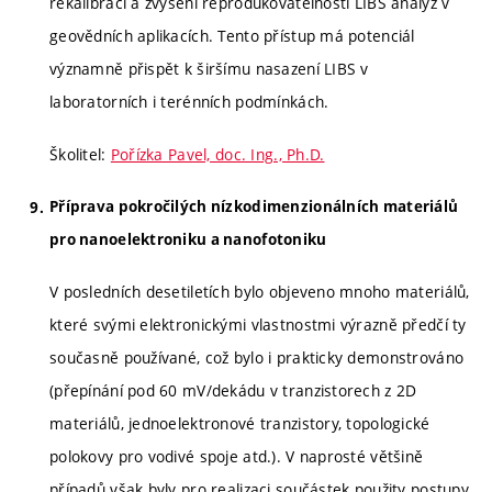
rekalibraci a zvýšení reprodukovatelnosti LIBS analýz v
geovědních aplikacích. Tento přístup má potenciál
významně přispět k širšímu nasazení LIBS v
laboratorních i terénních podmínkách.
Školitel:
Pořízka Pavel, doc. Ing., Ph.D.
Příprava pokročilých nízkodimenzionálních materiálů
pro nanoelektroniku a nanofotoniku
V posledních desetiletích bylo objeveno mnoho materiálů,
které svými elektronickými vlastnostmi výrazně předčí ty
současně používané, což bylo i prakticky demonstrováno
(přepínání pod 60 mV/dekádu v tranzistorech z 2D
materiálů, jednoelektronové tranzistory, topologické
polokovy pro vodivé spoje atd.). V naprosté většině
případů však byly pro realizaci součástek použity postupy