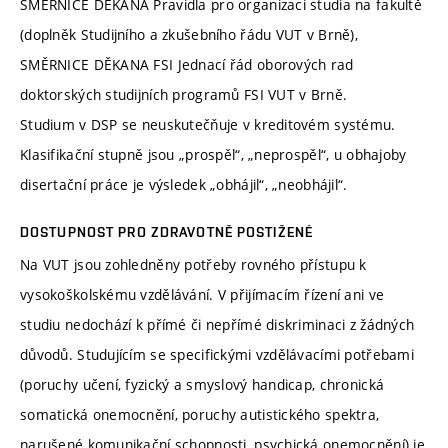
SMĚRNICE DĚKANA Pravidla pro organizaci studia na fakultě
(doplněk Studijního a zkušebního řádu VUT v Brně),
SMĚRNICE DĚKANA FSI Jednací řád oborových rad
doktorských studijních programů FSI VUT v Brně.
Studium v DSP se neuskutečňuje v kreditovém systému.
Klasifikační stupně jsou „prospěl“, „neprospěl“, u obhajoby
disertační práce je výsledek „obhájil“, „neobhájil“.
DOSTUPNOST PRO ZDRAVOTNĚ POSTIŽENÉ
Na VUT jsou zohledněny potřeby rovného přístupu k
vysokoškolskému vzdělávání. V přijímacím řízení ani ve
studiu nedochází k přímé či nepřímé diskriminaci z žádných
důvodů. Studujícím se specifickými vzdělávacími potřebami
(poruchy učení, fyzický a smyslový handicap, chronická
somatická onemocnění, poruchy autistického spektra,
narušené komunikační schopnosti, psychická onemocnění) je