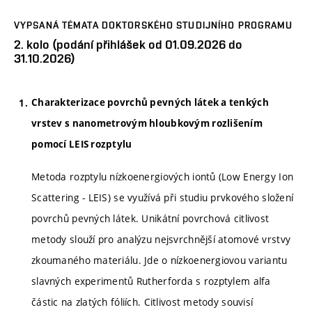
VYPSANÁ TÉMATA DOKTORSKÉHO STUDIJNÍHO PROGRAMU
2. kolo (podání přihlášek od 01.09.2026 do
31.10.2026)
Charakterizace povrchů pevných látek a tenkých
vrstev s nanometrovým hloubkovým rozlišením
pomocí LEIS rozptylu
Metoda rozptylu nízkoenergiových iontů (Low Energy Ion
Scattering - LEIS) se využívá při studiu prvkového složení
povrchů pevných látek. Unikátní povrchová citlivost
metody slouží pro analýzu nejsvrchnější atomové vrstvy
zkoumaného materiálu. Jde o nízkoenergiovou variantu
slavných experimentů Rutherforda s rozptylem alfa
částic na zlatých fóliích. Citlivost metody souvisí