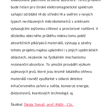
bude řešen pro široké elektromagnetické spektrum
sahající od blízké IR do střední IR a ověřen v nových
typech nechlazených mikrobolometrů s anténami
vykazujícími zvýšenou citlivost a prostorové rozlišení. V
důsledku obecného průběhu indexu lomu poblž
absorbčních píků/pásů materiálů, výstupy a závěry
tohoto projektu najdou uplatnění i v jiných spektrálních
oblastech, nezávisle na fyzikálním mechanismu
rezonanční absorbce. To umožní provádět výzkum
zajímavých jevů, které jsou kromě lokálního ohřevu
materiálů rovněž využitelné v oblasti detekce
infračerveného zaření a světla, konverze energie,
(bio)senzorů, kvantových technologií, aj.
Školitel:
Šikola Tomáš, prof. RNDr., CSc.