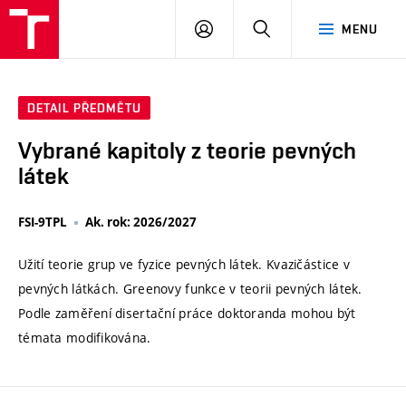
VUT
PŘIHLÁSIT
HLEDAT
MENU
SE
DETAIL PŘEDMĚTU
Vybrané kapitoly z teorie pevných
látek
FSI-9TPL
Ak. rok: 2026/2027
Užití teorie grup ve fyzice pevných látek. Kvazičástice v
pevných látkách. Greenovy funkce v teorii pevných látek.
Podle zaměření disertační práce doktoranda mohou být
témata modifikována.