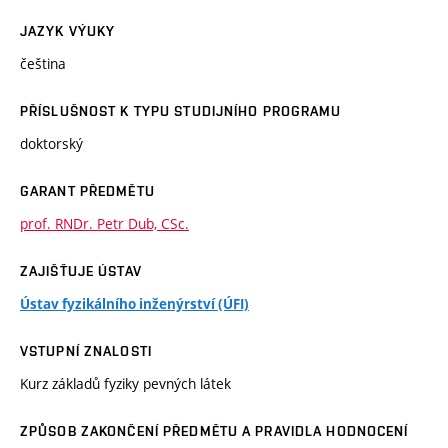
JAZYK VÝUKY
čeština
PŘÍSLUŠNOST K TYPU STUDIJNÍHO PROGRAMU
doktorský
GARANT PŘEDMĚTU
prof. RNDr. Petr Dub, CSc.
ZAJIŠŤUJE ÚSTAV
Ústav fyzikálního inženýrství (ÚFI)
VSTUPNÍ ZNALOSTI
Kurz základů fyziky pevných látek
ZPŮSOB ZAKONČENÍ PŘEDMĚTU A PRAVIDLA HODNOCENÍ