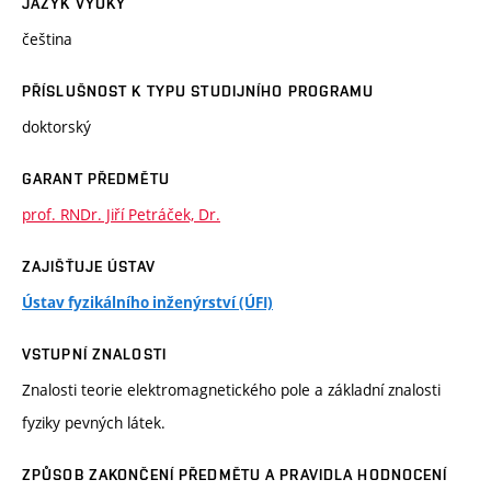
JAZYK VÝUKY
čeština
PŘÍSLUŠNOST K TYPU STUDIJNÍHO PROGRAMU
doktorský
GARANT PŘEDMĚTU
prof. RNDr. Jiří Petráček, Dr.
ZAJIŠŤUJE ÚSTAV
Ústav fyzikálního inženýrství (ÚFI)
VSTUPNÍ ZNALOSTI
Znalosti teorie elektromagnetického pole a základní znalosti
fyziky pevných látek.
ZPŮSOB ZAKONČENÍ PŘEDMĚTU A PRAVIDLA HODNOCENÍ