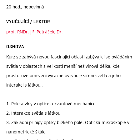
20 hod., nepovinná
VYUČUJÍCÍ / LEKTOR
prof. RNDr. Jiří Petráček, Dr.
OSNOVA
Kurz se zabývá novou fascinující oblastí zabývající se ovládáním
světla v oblastech s velikostí menší než vlnová délka, kde
prostorové omezení výrazně ovlivňuje šíření světla a jeho
interakci s látkou..
1. Pole a vlny v optice a kvantové mechanice
2. Interakce světla s látkou
3. Základní prinipy optiky blízkého pole. Optická mikroskopie v
nanometrické škále