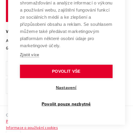
shromažďování a analýze informací o výkonu
Udržitelná univerzita
učení
Služby univerzity
Transfer znalostí
a používání webu, zajištění fungování funkcí
technické
Podnikavá univerzita / ContriBUTe
Mezinárodní dohody
ze sociálních médií a ke zlepšení a
Open Science
v
Bezpečná univerzita
přizpůsobení obsahu a reklam. Se souhlasem
Univerzitní sítě
Brně
Projekty
můžeme také předávat marketingovým
VYSOKÉ UČENÍ TECHNICKÉ V BRNĚ
Vyznamenání
platformám některé osobní údaje pro
Projekty ze strukturálních fondů
Antonínská 548/1
www.vut.cz
marketingové účely.
Organizační struktura
602 00 Brno
vut@vutbr.cz
Specifický výzkum
Zjistit více
Úřední deska
Ochrana osobních údajů
POVOLIT VŠE
(externí
Pracovní příležitosti
Nastavení
odkaz)
Podpora a rozvoj zaměstnanců a studujících
Povolit pouze nezbytné
Rovné příležitosti
Copyright © 2026 VUT
Sociální bezpečí
Prohlášení o přístupnosti
HR Award
Informace o používání cookies