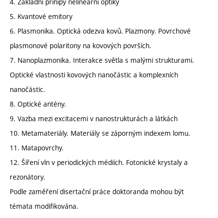
4. Základní prinipy nelineární optiky
5. Kvantové emitory
6. Plasmonika. Optická odezva kovů. Plazmony. Povrchové
plasmonové polaritony na kovových površích.
7. Nanoplazmonika. Interakce světla s malými strukturami.
Optické vlastnosti kovových nanočástic a komplexních
nanočástic.
8. Optické antény.
9. Vazba mezi excitacemi v nanostrukturách a látkách
10. Metamateriály. Materiály se záporným indexem lomu.
11. Matapovrchy.
12. Šíření vln v periodických médiích. Fotonické krystaly a
rezonátory.
Podle zaměření disertační práce doktoranda mohou být
témata modifikována.