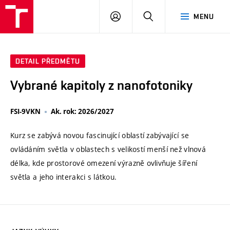
VUT
PŘIHLÁSIT
HLEDAT
MENU
SE
DETAIL PŘEDMĚTU
Vybrané kapitoly z nanofotoniky
FSI-9VKN
Ak. rok: 2026/2027
Kurz se zabývá novou fascinující oblastí zabývající se
ovládáním světla v oblastech s velikostí menší než vlnová
délka, kde prostorové omezení výrazně ovlivňuje šíření
světla a jeho interakci s látkou.